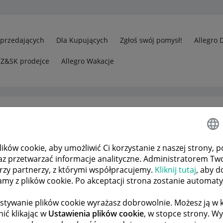
Sprzedających
Dla Kupujących
Zgłoś swój pomysł!
Allegro 
CZ&SK prodejce
Allegro Wakacje
ków cookie, aby umożliwić Ci korzystanie z naszej strony, p
rzedawcy
Allegro i „ochrona kupujących” uszkodzenie jednego prod
az przetwarzać informacje analityczne. Administratorem Tw
órzy partnerzy, z którymi współpracujemy.
Kliknij tutaj
, aby d
tamy z plików cookie. Po akceptacji strona zostanie automat
 TEMATÓW
POPRZEDNIA
NASTĘPNA
stywanie plików cookie wyrażasz dobrowolnie. Możesz ją 
ić klikając w
Ustawienia plików cookie
, w stopce strony. W