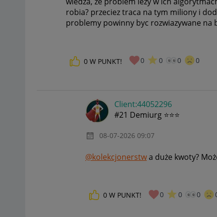
wiedza, ze problem lezy w ich algorytmach
robia? przeciez traca na tym miliony i d
problemy powinny byc rozwiazywane na b
0
0
0
0
0
W PUNKT!
Client:44052296
#21 Demiurg ⭐⭐⭐
‎08-07-2026
09:07
@kolekcjonerstw
a duże kwoty? Może
0
0
0
0
W PUNKT!