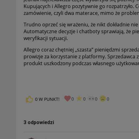
Kupujących i Allegro pozytywnie go rozpatrzyło. 
zamówienie, czyli dwa materace, mimo że problem
Trudno oprzeć się wrażeniu, że nikt dokładnie ni
Automatyczne decyzje i chatboty sprawiają, że p
weryfikacji sytuacji.
Allegro coraz chętniej „szasta” pieniędzmi sprzed
prowizje za korzystanie z platformy. Sprzedawca z
produkt uszkodzony podczas własnego użytkowan
0
0
0
0
0
W PUNKT!
3 odpowiedzi