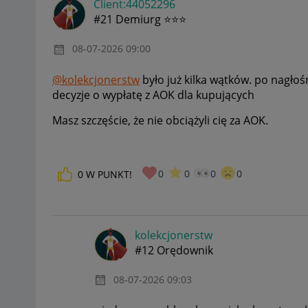
Client:44052296
#21 Demiurg ⭐⭐⭐
‎08-07-2026
09:00
@kolekcjonerstw
było już kilka wątków. po nagło
decyzje o wypłatę z AOK dla kupujących
Masz szczęście, że nie obciążyli cię za AOK.
0
0
0
0
0
W PUNKT!
kolekcjonerstw
#12 Orędownik
‎08-07-2026
09:03