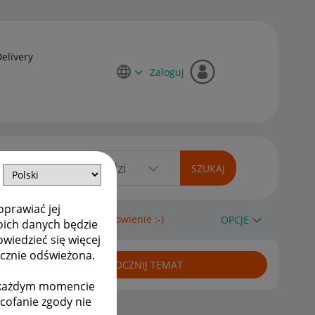
Delivery
Zaloguj
oprawiać jej
uktu, zwrot za cale zamowienie :-)
OPCJE
oich danych będzie
owiedzieć się więcej
ycznie odświeżona.
ROZPOCZNIJ TEMAT
w każdym momencie
ycofanie zgody nie