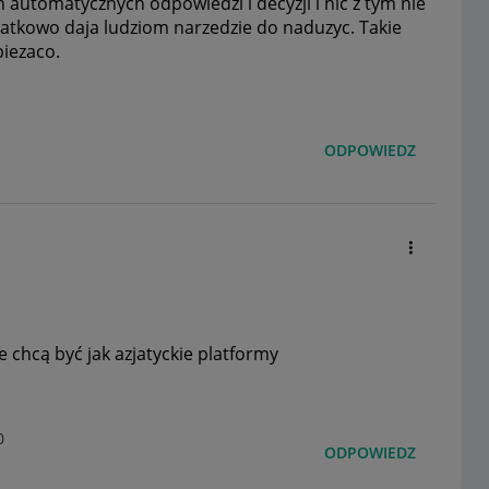
 automatycznych odpowiedzi i decyzji i nic z tym nie
odatkowo daja ludziom narzedzie do naduzyc. Takie
iezaco.
ODPOWIEDZ
 chcą być jak azjatyckie platformy
0
ODPOWIEDZ