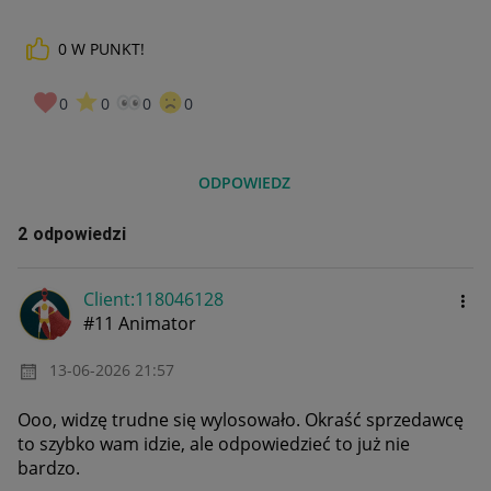
0
W PUNKT!
0
0
0
0
ODPOWIEDZ
2 odpowiedzi
Client:11804612
8
#11 Animator
‎13-06-2026
21:57
Ooo, widzę trudne się wylosowało. Okraść sprzedawcę
to szybko wam idzie, ale odpowiedzieć to już nie
bardzo.