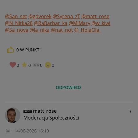
@San_set
@gdvorek
@Syrena_zT
@matt_rose
@N_Nitka28
@RaBarbar_ka
@MiMary
@w_kiwi
@Sa_nova
@la_nika
@nat_not
@_HolaOla_
0
W PUNKT!
0
0
0
0
ODPOWIEDZ
matt_rose
Moderacja Społeczności
‎14-06-2026
16:19