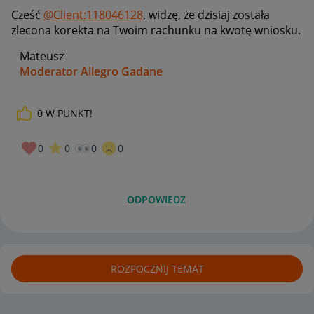
Cześć
@Client:118046128
, widzę, że dzisiaj została
zlecona korekta na Twoim rachunku
na kwotę wniosku.
Mateusz
Moderator Allegro Gadane
0
W PUNKT!
0
0
0
0
ODPOWIEDZ
ROZPOCZNIJ TEMAT