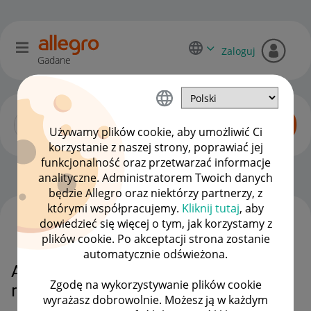
Zaloguj
Gadane
Używamy plików cookie, aby umożliwić Ci
korzystanie z naszej strony, poprawiać jej
funkcjonalność oraz przetwarzać informacje
Zaawansowani sprzedawcy
OPCJE
analityczne. Administratorem Twoich danych
będzie Allegro oraz niektórzy partnerzy, z
którymi współpracujemy.
Kliknij tutaj
, aby
dowiedzieć się więcej o tym, jak korzystamy z
WSZYSTKIE TEMATY
plików cookie. Po akceptacji strona zostanie
automatycznie odświeżona.
Allegro podważa decyzje
Zgodę na wykorzystywanie plików cookie
reklamacyjną sprzedawcy
wyrażasz dobrowolnie. Możesz ją w każdym