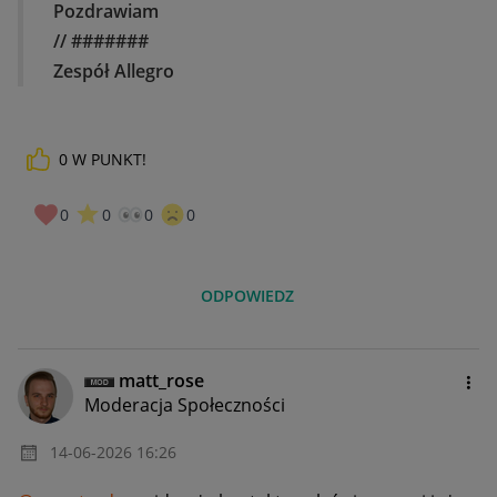
Pozdrawiam
//
#######
Zespół Allegro
0
W PUNKT!
0
0
0
0
ODPOWIEDZ
matt_rose
Moderacja Społeczności
‎14-06-2026
16:26