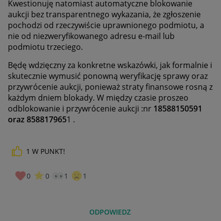
Kwestionuję natomiast automatyczne blokowanie
aukcji bez transparentnego wykazania, że zgłoszenie
pochodzi od rzeczywiście uprawnionego podmiotu, a
nie od niezweryfikowanego adresu e-mail lub
podmiotu trzeciego.
Będę wdzięczny za konkretne wskazówki, jak formalnie i
skutecznie wymusić ponowną weryfikację sprawy oraz
przywrócenie aukcji, ponieważ straty finansowe rosną z
każdym dniem blokady. W między czasie proszeo
odblokowanie i przywrócenie aukcji :nr
18588150591
oraz 858817965
1 .
1
W PUNKT!
0
0
1
1
ODPOWIEDZ