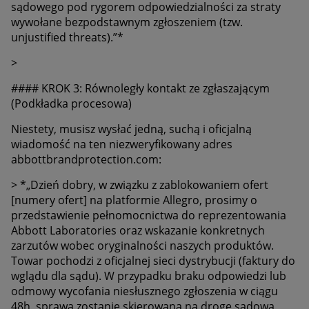
sądowego pod rygorem odpowiedzialności za straty
wywołane bezpodstawnym zgłoszeniem (tzw.
unjustified threats).”*
>
#### KROK 3: Równoległy kontakt ze zgłaszającym
(Podkładka procesowa)
Niestety, musisz wysłać jedną, suchą i oficjalną
wiadomość na ten niezweryfikowany adres
abbottbrandprotection.com:
> *„Dzień dobry, w związku z zablokowaniem ofert
[numery ofert] na platformie Allegro, prosimy o
przedstawienie pełnomocnictwa do reprezentowania
Abbott Laboratories oraz wskazanie konkretnych
zarzutów wobec oryginalności naszych produktów.
Towar pochodzi z oficjalnej sieci dystrybucji (faktury do
wglądu dla sądu). W przypadku braku odpowiedzi lub
odmowy wycofania niesłusznego zgłoszenia w ciągu
48h, sprawa zostanie skierowana na drogę sądową