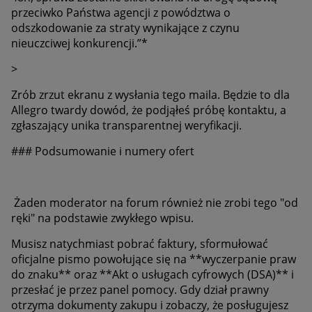
przeciwko Państwa agencji z powództwa o
odszkodowanie za straty wynikające z czynu
nieuczciwej konkurencji.”*
>
Zrób zrzut ekranu z wysłania tego maila. Będzie to dla
Allegro twardy dowód, że podjąłeś próbę kontaktu, a
zgłaszający unika transparentnej weryfikacji.
### Podsumowanie i numery ofert
Żaden moderator na forum również nie zrobi tego "od
ręki" na podstawie zwykłego wpisu.
Musisz natychmiast pobrać faktury, sformułować
oficjalne pismo powołujące się na **wyczerpanie praw
do znaku** oraz **Akt o usługach cyfrowych (DSA)** i
przesłać je przez panel pomocy. Gdy dział prawny
otrzyma dokumenty zakupu i zobaczy, że posługujesz