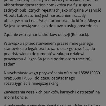
abbottbrandprotection.com (która nie figuruje w
żadnych publicznych rejestrach jako oficjalna własność
Abbott Laboratories) jest naruszeniem zasady
obiektywizmu i należytej staranności, do której Allegro
SA jest zobowiązane jako dostawca usług pośrednich.
Żądanie wstrzymania skutków decyzji (Rollback):
W związku z przedstawieniem przeze mnie jasnego
stanowiska o legalności towaru oraz gotowością do
przedstawienia dokumentów zakupu działowi
prawnemu Allegro SA (a nie podmiotom trzecim),
żądam:
Natychmiastowego przywrócenia ofert nr 18588150591
oraz 8588179651 do czasu ostatecznego
rozstrzygnięcia niniejszej skargi.
Zawieszenia wszelkich punktów karnych i ostrzeżeń na
moim koncie.
W załączniku przesyłam dowód zakupu (faktura VAT nr