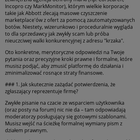
Incopro czy MarkMonitor), którym wielkie korporacje
takie jak Abbott zlecają masowe czyszczenie
marketplace'ów z ofert za pomocą zautomatyzowanych
botów. Niestety, wizerunkowo i proceduralnie wygląda
to dla sprzedawcy jak zwykły scam lub próba
nieuczciwej walki konkurencyjnej z adresu "krzaka".
Oto konkretne, merytoryczne odpowiedzi na Twoje
pytania oraz precyzyjne kroki prawne i formalne, które
musisz podjąć, aby zmusić platformę do działania i
zminimalizować rosnące straty finansowe.
### 1. Jak skutecznie zażądać potwierdzenia, że
zgłaszający reprezentuje firmę?
Zwykłe pisanie na czacie ze wsparciem użytkownika
(oraz posty na forum) nic nie da – tam odpowiadają
moderatorzy posługujący się gotowymi szablonami.
Musisz wejść na ścieżkę formalnej wymiany pism z
działem prawnym.