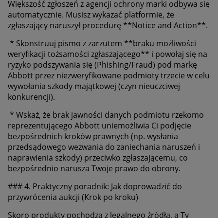
Większość zgłoszeń z agencji ochrony marki odbywa się
automatycznie. Musisz wykazać platformie, że
zgłaszający naruszył procedurę **Notice and Action**.
* Skonstruuj pismo z zarzutem **braku możliwości
weryfikacji tożsamości zgłaszającego** i powołaj się na
ryzyko podszywania się (Phishing/Fraud) pod markę
Abbott przez niezweryfikowane podmioty trzecie w celu
wywołania szkody majątkowej (czyn nieuczciwej
konkurencji).
* Wskaż, że brak jawności danych podmiotu rzekomo
reprezentującego Abbott uniemożliwia Ci podjęcie
bezpośrednich kroków prawnych (np. wysłania
przedsądowego wezwania do zaniechania naruszeń i
naprawienia szkody) przeciwko zgłaszającemu, co
bezpośrednio narusza Twoje prawo do obrony.
### 4. Praktyczny poradnik: Jak doprowadzić do
przywrócenia aukcji (Krok po kroku)
Skoro produkty pochodzą z legalnego źródła, a Ty