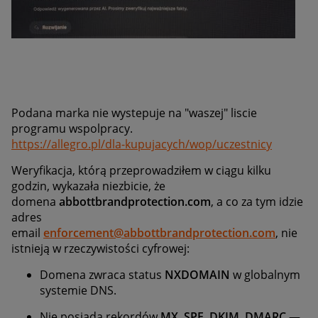
Podana marka nie wystepuje na "waszej" liscie
programu wspolpracy.
https://allegro.pl/dla-kupujacych/wop/uczestnicy
Weryfikacja, którą przeprowadziłem w ciągu kilku
godzin, wykazała niezbicie, że
domena
abbottbrandprotection.com
, a co za tym idzie
adres
email
enforcement@abbottbrandprotection.com
, nie
istnieją w rzeczywistości cyfrowej:
Domena zwraca status
NXDOMAIN
w globalnym
systemie DNS.
Nie posiada rekordów
MX
,
SPF
,
DKIM
,
DMARC
—