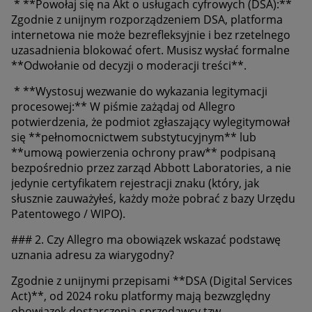
* **Powołaj się na Akt o usługach cyfrowych (DSA):**
Zgodnie z unijnym rozporządzeniem DSA, platforma
internetowa nie może bezrefleksyjnie i bez rzetelnego
uzasadnienia blokować ofert. Musisz wysłać formalne
**Odwołanie od decyzji o moderacji treści**.
* **Wystosuj wezwanie do wykazania legitymacji
procesowej:** W piśmie zażądaj od Allegro
potwierdzenia, że podmiot zgłaszający wylegitymował
się **pełnomocnictwem substytucyjnym** lub
**umową powierzenia ochrony praw** podpisaną
bezpośrednio przez zarząd Abbott Laboratories, a nie
jedynie certyfikatem rejestracji znaku (który, jak
słusznie zauważyłeś, każdy może pobrać z bazy Urzędu
Patentowego / WIPO).
### 2. Czy Allegro ma obowiązek wskazać podstawę
uznania adresu za wiarygodny?
Zgodnie z unijnymi przepisami **DSA (Digital Services
Act)**, od 2024 roku platformy mają bezwzględny
obowiązek dostarczenia sprzedawcy tzw.