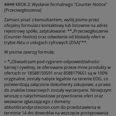
#### KROK 2: Wysłanie formalnego "Counter-Notice"
(Przeciwzgłoszenia)
Zamiast pisać z konsultantem, wyślij pismo przez
oficjalny formularz kontaktowy lub listownie na adres
rejestrowy spółki, zatytułowane: **„Przeciwzgłoszenie
(Counter-Notice) oraz odwołanie od blokady ofert w
trybie Aktu o usługach cyfrowych (DSA)”**.
W pismie zawrzyj formułę:
> *„Oświadczam pod rygorem odpowiedzialności
karnej i cywilnej, że oferowane przeze mnie produkty w
ofertach nr 18588150591 oraz 8588179651 są w 100%
oryginalne, zostały nabyte legalnie na terenie EOG, co
potwierdzają załączone dokumenty zakupowe, a prawa
do znaków towarowych zostały wyczerpane. Niniejszym
wnoszę o natychmiastowe przywrócenie ofert oraz
wezwanie zgłaszającego z domeny
abbottbrandprotection.com do przedstawienia w
terminie 14 dni dowodów na wszczęcie postępowania