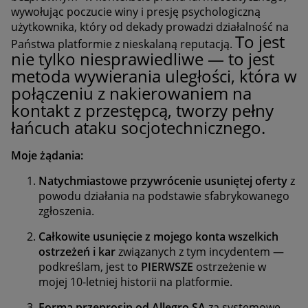
wywołując poczucie winy i presję psychologiczną
użytkownika, który od dekady prowadzi działalność na
To jest
Państwa platformie z nieskalaną reputacją.
nie tylko niesprawiedliwe — to jest
metoda wywierania uległości, która w
połączeniu z nakierowaniem na
kontakt z przestępcą, tworzy pełny
łańcuch ataku socjotechnicznego.
Moje żądania:
Natychmiastowe przywrócenie usuniętej oferty
z
powodu działania na podstawie sfabrykowanego
zgłoszenia.
Całkowite usunięcie z mojego konta wszelkich
ostrzeżeń i kar
związanych z tym incydentem —
podkreślam, jest to
PIERWSZE
ostrzeżenie w
mojej 10-letniej historii na platformie.
Forma przeprosin od Allegro SA
za systemowe