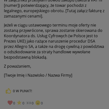
[numer]) potwierdzający, że towar pochodzi z
legalnego, europejskiego obrotu. [Tutaj załącz fakturę z
zamazanymi cenami].
Jeżeli w ciągu ustawowego terminu moje oferty nie
zostaną przywrócone, sprawa zostanie skierowana do
Koordynatora ds. Usług Cyfrowych (w Polsce jest to
Prezes UKE) jako rażące naruszenie procedur DSA
przez Allegro SA, a także na drogę cywilną z powództwa
o odszkodowanie za straty handlowe wywołane
bezpodstawną blokadą.
Z poważaniem,
[Twoje Imię i Nazwisko / Nazwa Firmy]
0
W PUNKT!
0
0
0
0