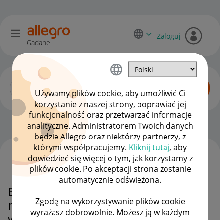
Zaloguj
Gadane
Używamy plików cookie, aby umożliwić Ci
korzystanie z naszej strony, poprawiać jej
funkcjonalność oraz przetwarzać informacje
Zaawansowani sprzedawcy
OPCJE
analityczne. Administratorem Twoich danych
będzie Allegro oraz niektórzy partnerzy, z
którymi współpracujemy.
Kliknij tutaj
, aby
dowiedzieć się więcej o tym, jak korzystamy z
WSZYSTKIE TEMATY
plików cookie. Po akceptacji strona zostanie
automatycznie odświeżona.
Blokada aukcji po zgłoszeniu z
Zgodę na wykorzystywanie plików cookie
nieweryfikowalnej domeny — jak
wyrażasz dobrowolnie. Możesz ją w każdym
wymusić realną weryfikację