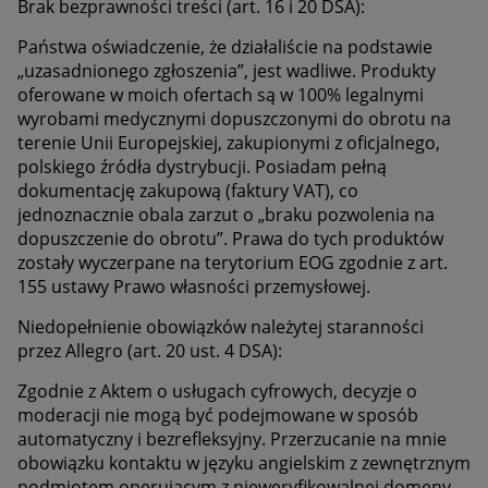
Brak bezprawności treści (art. 16 i 20 DSA):
Państwa oświadczenie, że działaliście na podstawie
„uzasadnionego zgłoszenia”, jest wadliwe. Produkty
oferowane w moich ofertach są w 100% legalnymi
wyrobami medycznymi dopuszczonymi do obrotu na
terenie Unii Europejskiej, zakupionymi z oficjalnego,
polskiego źródła dystrybucji. Posiadam pełną
dokumentację zakupową (faktury VAT), co
jednoznacznie obala zarzut o „braku pozwolenia na
dopuszczenie do obrotu”. Prawa do tych produktów
zostały wyczerpane na terytorium EOG zgodnie z art.
155 ustawy Prawo własności przemysłowej.
Niedopełnienie obowiązków należytej staranności
przez Allegro (art. 20 ust. 4 DSA):
Zgodnie z Aktem o usługach cyfrowych, decyzje o
moderacji nie mogą być podejmowane w sposób
automatyczny i bezrefleksyjny. Przerzucanie na mnie
obowiązku kontaktu w języku angielskim z zewnętrznym
podmiotem operującym z nieweryfikowalnej domeny