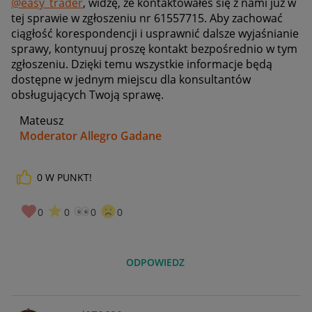
@easy_trader
, w
idzę, że kontaktowałeś się z nami już w
tej sprawie w zgłoszeniu nr 61557715.
Aby zachować
ciągłość korespondencji i usprawnić dalsze wyjaśnianie
sprawy, kontynuuj proszę kontakt bezpośrednio w tym
zgłoszeniu. Dzięki temu wszystkie informacje będą
dostępne w jednym miejscu dla konsultantów
obsługujących Twoją sprawę.
Mateusz
Moderator Allegro Gadane
0
W PUNKT!
0
0
0
0
ODPOWIEDZ