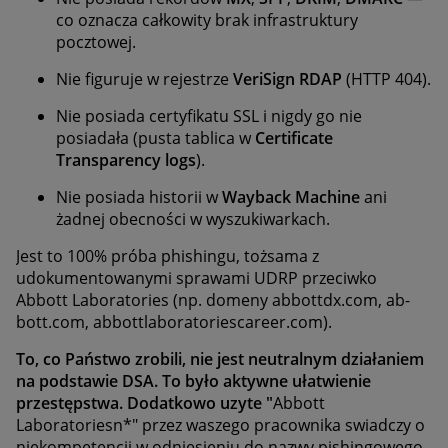
co oznacza całkowity brak infrastruktury
pocztowej.
Nie figuruje w rejestrze
VeriSign RDAP
(HTTP 404).
Nie posiada certyfikatu SSL i nigdy go nie
posiadała (pusta tablica w
Certificate
Transparency logs
).
Nie posiada historii w
Wayback Machine
ani
żadnej obecności w wyszukiwarkach.
Jest to 100% próba phishingu, tożsama z
udokumentowanymi sprawami UDRP przeciwko
Abbott Laboratories (np. domeny abbottdx.com, ab-
bott.com, abbottlaboratoriescareer.com).
To, co Państwo zrobili, nie jest neutralnym działaniem
na podstawie DSA. To było aktywne ułatwienie
przestępstwa. Dodatkowo uzyte "
Abbott
Laboratoriesn*"
przez waszego pracownika swiadczy o
niekompetencji w odniesieniu do nazwy pishingowego