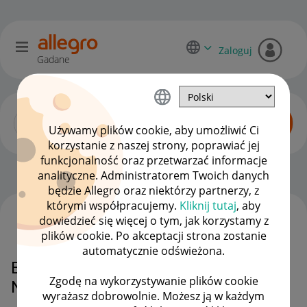
Zaloguj
Gadane
Używamy plików cookie, aby umożliwić Ci
korzystanie z naszej strony, poprawiać jej
funkcjonalność oraz przetwarzać informacje
Zaawansowani sprzedawcy
OPCJE
analityczne. Administratorem Twoich danych
będzie Allegro oraz niektórzy partnerzy, z
którymi współpracujemy.
Kliknij tutaj
, aby
dowiedzieć się więcej o tym, jak korzystamy z
WSZYSTKIE TEMATY
plików cookie. Po akceptacji strona zostanie
automatycznie odświeżona.
Brak oznaczenia Gwarancja
Zgodę na wykorzystywanie plików cookie
Najniższej Ceny
wyrażasz dobrowolnie. Możesz ją w każdym