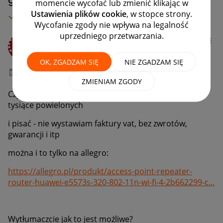
momencie wycofać lub zmienić klikając w
Ustawienia plików cookie
, w stopce strony.
MAMY ROZWIĄZANIE!
Wycofanie zgody nie wpływa na legalność
uprzedniego przetwarzania.
RED
#21 Demiurg ⭐⭐⭐
OK, ZGADZAM SIĘ
NIE ZGADZAM SIĘ
‎07-07-2026
21:41
ZMIENIAM ZGODY
Czy można mieć 200 000 aukcji elektroniki, w tym
tysiące powielonych
i pisać - nie wystawiam faktury vat, bez zwrotów,
gwarancji i itp
można i to tylko na allegro:
https://allegro.pl/produkt/access-point-repeater-
router-huawei-e5573s-320-802-11n-wi-fi-4-2b662299-c...
Wytłumaczcie jak to jest możliwe?