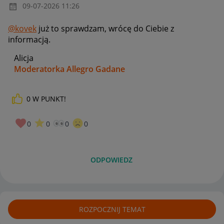
‎09-07-2026
11:26
@kovek
już to sprawdzam, wrócę do Ciebie z
informacją.
Alicja
Moderatorka Allegro Gadane
0
W PUNKT!
0
0
0
0
ODPOWIEDZ
ROZPOCZNIJ TEMAT