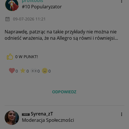
profitools
#10 Popularyzator
‎09-07-2026
11:21
Naprawdę, patzrąc na takie przykłady nie można nie
odnieść wrażenia, że na Allegro są równi i równiejsi...
0
W PUNKT!
0
0
0
0
ODPOWIEDZ
Syrena_zT
Moderacja Społeczności