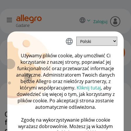
Zaloguj
Gadane
Używamy plików cookie, aby umożliwić Ci
korzystanie z naszej strony, poprawiać jej
funkcjonalność oraz przetwarzać informacje
Zaawansowani sprzedawcy
OPCJE
analityczne. Administratorem Twoich danych
będzie Allegro oraz niektórzy partnerzy, z
którymi współpracujemy.
Kliknij tutaj
, aby
dowiedzieć się więcej o tym, jak korzystamy z
WSZYSTKIE TEMATY
plików cookie. Po akceptacji strona zostanie
automatycznie odświeżona.
Czy można pisać nie wystawiam
Zgodę na wykorzystywanie plików cookie
faktury vat, bez zwrotów,
wyrażasz dobrowolnie. Możesz ją w każdym
gwarancji?