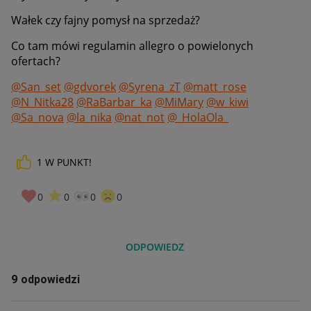
Wałek czy fajny pomysł na sprzedaż?
Co tam mówi regulamin allegro o powielonych
ofertach?
@San_set
@gdvorek
@Syrena_zT
@matt_rose
@N_Nitka28
@RaBarbar_ka
@MiMary
@w_kiwi
@Sa_nova
@la_nika
@nat_not
@_HolaOla_
1
W PUNKT!
0
0
0
0
ODPOWIEDZ
9 odpowiedzi