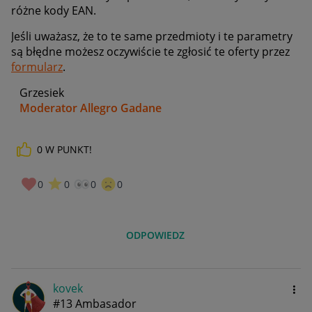
różne kody EAN.
Jeśli uważasz, że to te same przedmioty i te parametry
są błędne możesz oczywiście te zgłosić te oferty przez
formularz
.
Grzesiek
Moderator Allegro Gadane
0
W PUNKT!
0
0
0
0
ODPOWIEDZ
kovek
#13 Ambasador