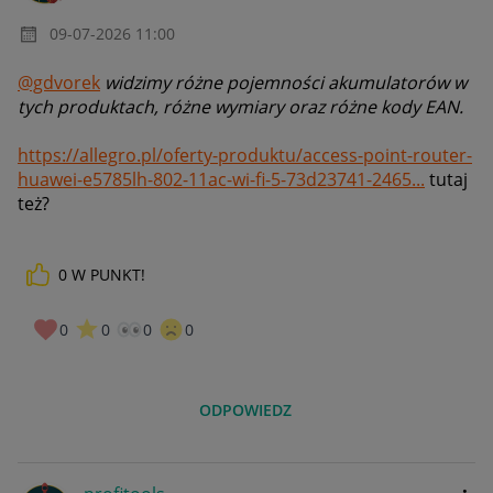
‎09-07-2026
11:00
@gdvorek
widzimy różne pojemności akumulatorów w
tych produktach, różne wymiary oraz różne kody EAN.
https://allegro.pl/oferty-produktu/access-point-router-
huawei-e5785lh-802-11ac-wi-fi-5-73d23741-2465...
tutaj
też?
0
W PUNKT!
0
0
0
0
ODPOWIEDZ