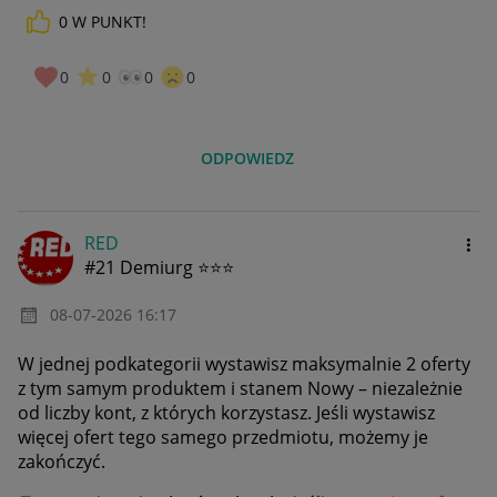
0
W PUNKT!
0
0
0
0
ODPOWIEDZ
RED
#21 Demiurg ⭐⭐⭐
‎08-07-2026
16:17
W jednej podkategorii wystawisz maksymalnie 2 oferty
z tym samym produktem i stanem Nowy – niezależnie
od liczby kont, z których korzystasz. Jeśli wystawisz
więcej ofert tego samego przedmiotu, możemy je
zakończyć.