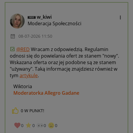
w_kiwi
Moderacja Społeczności
‎08-07-2026
11:50
@RED
Wracam z odpowiedzią. Regulamin
odnosi się do powielania ofert ze stanem "nowy".
Wskazana oferta oraz jej podobne są ze stanem
"używany". Taką informację znajdziesz również w
tym
artykule
.
Wiktoria
Moderatorka Allegro Gadane
0
W PUNKT!
0
0
0
0