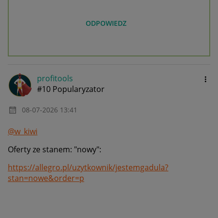
ODPOWIEDZ
profitools
#10 Popularyzator
‎08-07-2026
13:41
@w_kiwi
Oferty ze stanem: "nowy":
https://allegro.pl/uzytkownik/jestemgadula?
stan=nowe&order=p