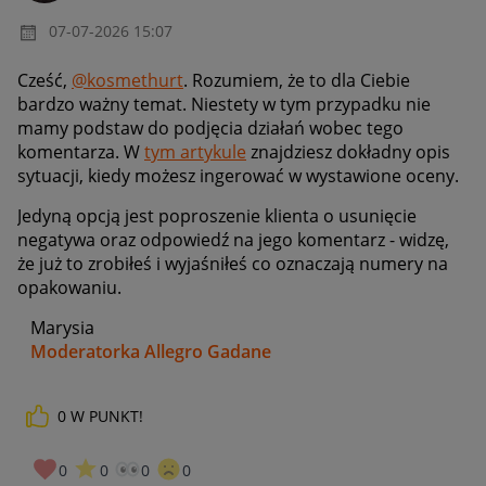
‎07-07-2026
15:07
Cześć,
@kosmethurt
. Rozumiem, że to dla Ciebie
bardzo ważny temat. Niestety w tym przypadku nie
mamy podstaw do podjęcia działań wobec tego
komentarza. W
tym artykule
znajdziesz dokładny opis
sytuacji, kiedy możesz ingerować w wystawione oceny.
Jedyną opcją jest poproszenie klienta o usunięcie
negatywa oraz odpowiedź na jego komentarz - widzę,
że już to zrobiłeś i wyjaśniłeś co oznaczają numery na
opakowaniu.
Marysia
Moderatorka Allegro Gadane
0
W PUNKT!
0
0
0
0