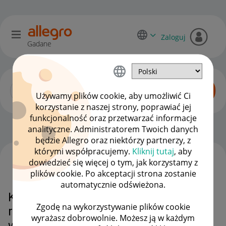
Zaloguj
Gadane
Używamy plików cookie, aby umożliwić Ci
korzystanie z naszej strony, poprawiać jej
funkcjonalność oraz przetwarzać informacje
Zaawansowani sprzedawcy
OPCJE
analityczne. Administratorem Twoich danych
będzie Allegro oraz niektórzy partnerzy, z
którymi współpracujemy.
Kliknij tutaj
, aby
dowiedzieć się więcej o tym, jak korzystamy z
WSZYSTKIE TEMATY
plików cookie. Po akceptacji strona zostanie
automatycznie odświeżona.
Klient wystawił negatyw - bo nie
Zgodę na wykorzystywanie plików cookie
rozróżnia daty produkcji od daty
wyrażasz dobrowolnie. Możesz ją w każdym
ważności