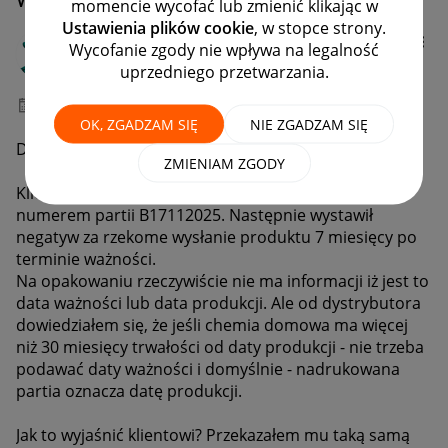
momencie wycofać lub zmienić klikając w
Ustawienia plików cookie
, w stopce strony.
kosmethurt
Wycofanie zgody nie wpływa na legalność
#11 Animator
uprzedniego przetwarzania.
‎07-07-2026
14:24
OK, ZGADZAM SIĘ
NIE ZGADZAM SIĘ
Dzień dobry.
ZMIENIAM ZGODY
Klient zakupił u nas produkt marki BECKMANN z
numerem partii
B17112025
. Następnie wystawił
negatyw za rzekome wysłanie produktu 7 miesięcy po
terminie ważności.
Na opakowaniu rzeczywiście nie ma informacji iż jest to
data ważności lub data produkcji. Ale od dystrybutora
dowiedziałem się, że jeśli chemia domowa ma więcej
niż 30 miesięcy trwałości od daty produkcji - nie trzeba
podawać daty ważności i domyślnie - nadrukowana
partia oznacza datę produkcji.
Jak to wyjaśnić klientowi? Przekazałem mu taką samą