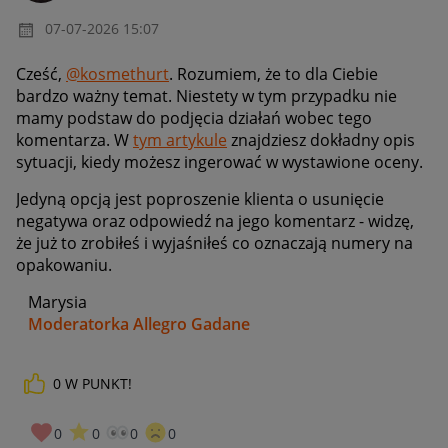
‎07-07-2026
15:07
Cześć,
@kosmethurt
. Rozumiem, że to dla Ciebie
bardzo ważny temat. Niestety w tym przypadku nie
mamy podstaw do podjęcia działań wobec tego
komentarza. W
tym artykule
znajdziesz dokładny opis
sytuacji, kiedy możesz ingerować w wystawione oceny.
Jedyną opcją jest poproszenie klienta o usunięcie
negatywa oraz odpowiedź na jego komentarz - widzę,
że już to zrobiłeś i wyjaśniłeś co oznaczają numery na
opakowaniu.
Marysia
Moderatorka Allegro Gadane
0
W PUNKT!
0
0
0
0