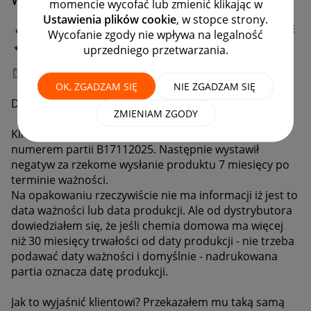
momencie wycofać lub zmienić klikając w
Ustawienia plików cookie
, w stopce strony.
kosmethurt
Wycofanie zgody nie wpływa na legalność
#11 Animator
uprzedniego przetwarzania.
‎07-07-2026
14:24
OK, ZGADZAM SIĘ
NIE ZGADZAM SIĘ
Dzień dobry.
ZMIENIAM ZGODY
Klient zakupił u nas produkt marki BECKMANN z
numerem partii
B17112025
. Następnie wystawił
negatyw za rzekome wysłanie produktu 7 miesięcy po
terminie ważności.
Na opakowaniu rzeczywiście nie ma informacji iż jest to
data ważności lub data produkcji. Ale od dystrybutora
dowiedziałem się, że jeśli chemia domowa ma więcej
niż 30 miesięcy trwałości od daty produkcji - nie trzeba
podawać daty ważności i domyślnie - nadrukowana
partia oznacza datę produkcji.
Jak to wyjaśnić klientowi? Przekazałem mu taką samą