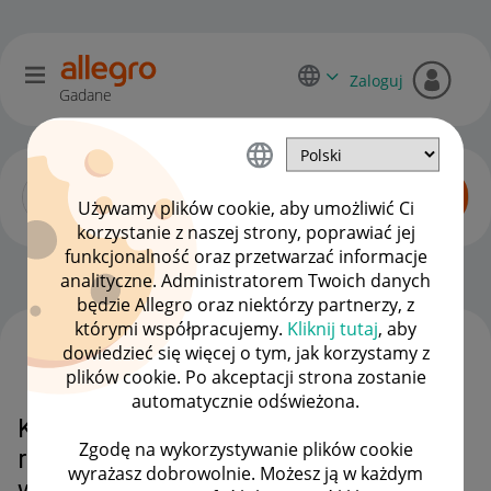
Zaloguj
Gadane
Używamy plików cookie, aby umożliwić Ci
korzystanie z naszej strony, poprawiać jej
funkcjonalność oraz przetwarzać informacje
Zaawansowani sprzedawcy
OPCJE
analityczne. Administratorem Twoich danych
będzie Allegro oraz niektórzy partnerzy, z
którymi współpracujemy.
Kliknij tutaj
, aby
dowiedzieć się więcej o tym, jak korzystamy z
WSZYSTKIE TEMATY
plików cookie. Po akceptacji strona zostanie
automatycznie odświeżona.
Klient wystawił negatyw - bo nie
Zgodę na wykorzystywanie plików cookie
rozróżnia daty produkcji od daty
wyrażasz dobrowolnie. Możesz ją w każdym
ważności