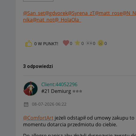
@San_set
@gdvorek
@Syrena_zT
@matt_rose
@N_Ni
nika
@nat_not
@_HolaOla_
0
0
0
0
0
W PUNKT!
3 odpowiedzi
Client:44052296
#21 Demiurg ⭐⭐⭐
‎08-07-2026
06:22
@ComfortArt
jeżeli odstąpił od umowy zakupu to 
momentu dotarcia przedmiotu do ciebie.
Do allegro napisz aby złożyli dyspozycję zwrotu 