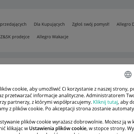
Sprzedających
Dla Kupujących
Zgłoś swój pomysł!
Allegro 
CZ&SK prodejce
Allegro Wakacje
ków cookie, aby umożliwić Ci korzystanie z naszej strony, p
rzedawcy
Kupujący żąda zwrotu pieniędzy, ale przesyłka jeszcze 
az przetwarzać informacje analityczne. Administratorem Tw
órzy partnerzy, z którymi współpracujemy.
Kliknij tutaj
, aby d
tamy z plików cookie. Po akceptacji strona zostanie automat
 TEMATÓW
POPRZEDNIA
NASTĘPNA
stywanie plików cookie wyrażasz dobrowolnie. Możesz ją 
ić klikając w
Ustawienia plików cookie
, w stopce strony. W