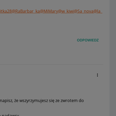
tka28
@RaBarbar_ka
@MiMary
@w_kiwi
@Sa_nova
@la_
ODPOWIEDZ
napisz, że wszyrzymujesz się ze zwrotem do
do nadawcy.