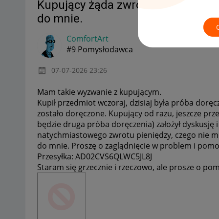
Kupujący żąda zwrotu pieniędzy, a
do mnie.
ComfortArt
#9 Pomysłodawca
‎07-07-2026
23:26
Mam takie wyzwanie z kupującym.
Kupił przedmiot wczoraj, dzisiaj była próba doręcz
zostało doręczone. Kupujący od razu, jeszcze pr
będzie druga próba doręczenia) założył dyskusję 
natychmiastowego zwrotu pieniędzy, czego nie mo
do mnie. Proszę o zaglądnięcie w problem i pomoc 
Przesyłka: AD02CVS6QLWC5JL8J
Staram się grzecznie i rzeczowo, ale prosze o pomo