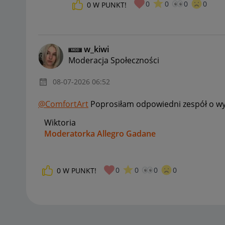
0
0
0
0
0
W PUNKT!
w_kiwi
Moderacja Społeczności
‎08-07-2026
06:52
@ComfortArt
Poprosiłam odpowiedni zespół o wypo
Wiktoria
Moderatorka Allegro Gadane
0
0
0
0
0
W PUNKT!