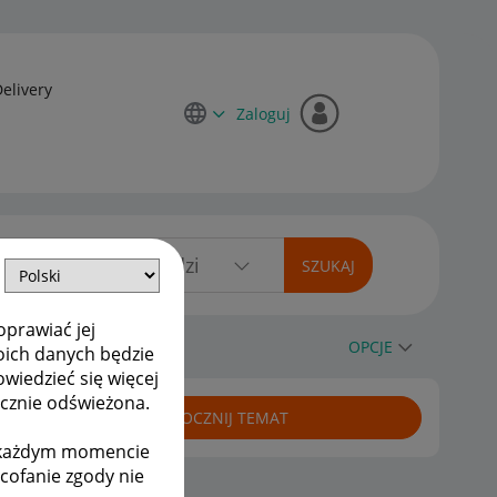
Delivery
Zaloguj
oprawiać jej
nie wraca do mnie.
OPCJE
oich danych będzie
owiedzieć się więcej
ycznie odświeżona.
ROZPOCZNIJ TEMAT
w każdym momencie
ycofanie zgody nie