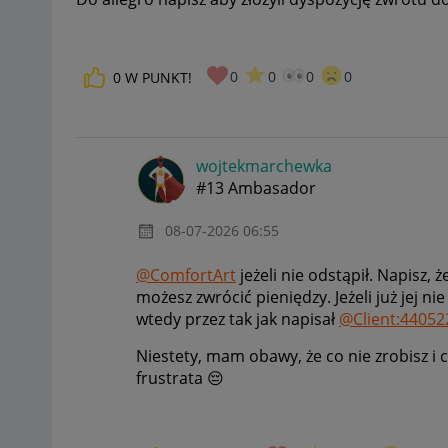
0
0
0
0
0
W PUNKT!
wojtekmarchewka
#13 Ambasador
‎08-07-2026
06:55
@ComfortArt
jeżeli nie odstąpił. Napisz, 
możesz zwrócić pieniędzy. Jeżeli już jej ni
wtedy przez tak jak napisał
@Client:44052
Niestety, mam obawy, że co nie zrobisz i
frustrata
😔