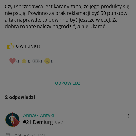
Czyli sprzedawca jest karany za to, że jego produkty się
nie psują. Powinno za brak reklamacji być 50 punktów,
a tak naprawdę, to powinno być jeszcze więcej. Za
dobrą robotę należy nagrodzić, a nie ukarać.
0
W PUNKT!
0
0
0
0
ODPOWIEDZ
2 odpowiedzi
AnnaG-Antyki
#21 Demiurg ⭐⭐⭐
‎29-05-2026
15:10