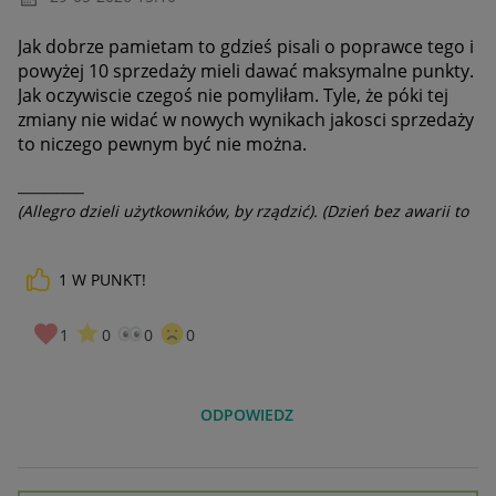
Jak dobrze pamietam to gdzieś pisali o poprawce tego i
powyżej 10 sprzedaży mieli dawać maksymalne punkty.
Jak oczywiscie czegoś nie pomyliłam. Tyle, że póki tej
zmiany nie widać w nowych wynikach jakosci sprzedaży
to niczego pewnym być nie można.
__________
(Allegro dzieli użytkowników, by rządzić). (Dzień bez awarii to
dzień stracony).
1
W PUNKT!
1
0
0
0
ODPOWIEDZ