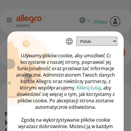
Zaloguj
Gadane
Używamy plików cookie, aby umożliwić Ci
korzystanie z naszej strony, poprawiać jej
funkcjonalność oraz przetwarzać informacje
Zaawansowani sprzedawcy
OPCJE
analityczne. Administratorem Twoich danych
będzie Allegro oraz niektórzy partnerzy, z
którymi współpracujemy.
Kliknij tutaj
, aby
dowiedzieć się więcej o tym, jak korzystamy z
WSZYSTKIE TEMATY
plików cookie. Po akceptacji strona zostanie
automatycznie odświeżona.
Nowe miary jakości sprzedaży -
Zgodę na wykorzystywanie plików cookie
kara za sprzedaż pożądnego
wyrażasz dobrowolnie. Możesz ją w każdym
towaru?