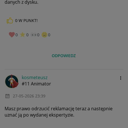
danych z dysku.
0
W PUNKT!
0
0
0
0
ODPOWIEDZ
kosmeteusz
#11 Animator
‎27-05-2026
23:39
Masz prawo odrzucić reklamację teraz a następnie
uznać ją po wydanej ekspertyzie.