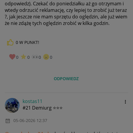
odpowiedz). Czekać do poniedziałku aż go otrzymam i
wtedy odrzucić reklamację, czy lepiej to zrobić już teraz
?, jak jeszcze nie mam sprzętu do oględzin, ale już wiem
że nie zdążę tych oględzin zrobić w kilka godzin.
0
W PUNKT!
0
0
0
0
ODPOWIEDZ
kostas11
#21 Demiurg ⭐⭐⭐
‎05-06-2026
12:37