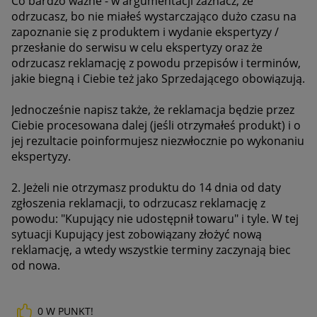
Co bardzo ważne - w argumentacji zaznacz, że
odrzucasz, bo nie miałeś wystarczająco dużo czasu na
zapoznanie się z produktem i wydanie ekspertyzy /
przesłanie do serwisu w celu ekspertyzy oraz że
odrzucasz reklamację z powodu przepisów i terminów,
jakie biegną i Ciebie też jako Sprzedającego obowiązują.
Jednocześnie napisz także, że reklamacja będzie przez
Ciebie procesowana dalej (jeśli otrzymałeś produkt) i o
jej rezultacie poinformujesz niezwłocznie po wykonaniu
ekspertyzy.
2. Jeżeli nie otrzymasz produktu do 14 dnia od daty
zgłoszenia reklamacji, to odrzucasz reklamację z
powodu: "
Kupujący nie udostępnił towaru" i tyle. W tej
sytuacji Kupujący jest zobowiązany złożyć nową
reklamację, a wtedy wszystkie terminy zaczynają biec
od nowa.
0
W PUNKT!