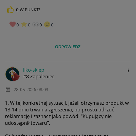
0
W PUNKT!
0
0
0
0
ODPOWIEDZ
liko-sklep
#8 Zapaleniec
‎28-05-2026
08:03
1. W tej konkretnej sytuacji, jeżeli otrzymasz produkt w
13-14 dniu trwania zgłoszenia, po prostu odrzuć
reklamację i zaznacz jako powód: "
Kupujący nie
udostępnił towaru
".