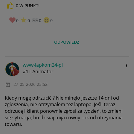
0
W PUNKT!
0
0
0
0
ODPOWIEDZ
www-lapkom24-pl
#11 Animator
‎27-05-2026
23:52
Kiedy mogę odrzucić ? Nie minęło jeszcze 14 dni od
zgłoszenia, nie otrzymałem też laptopa. Jeśli teraz
odrzucę i klient ponownie zgłosi za tydzień, to zmieni
się sytuacja, bo dzisiaj mija równy rok od otrzymania
towaru.