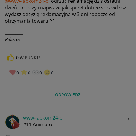
@www-lapkom24-pl
odrzuć reklamację dziś ostatni
dzień roboczy i napisz że jak sprzęt dotrze sprawdzisz i
wydasz decyzję reklamacyjną w 3 dni robocze od
otrzymania towaru
🙂
__________
Κώστας
0
W PUNKT!
0
0
0
0
ODPOWIEDZ
www-lapkom24-pl
#11 Animator