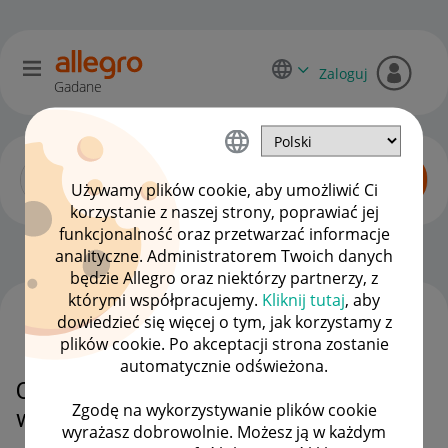
Zaloguj
Gadane
Używamy plików cookie, aby umożliwić Ci
korzystanie z naszej strony, poprawiać jej
funkcjonalność oraz przetwarzać informacje
Zaawansowani sprzedawcy
OPCJE
analityczne. Administratorem Twoich danych
będzie Allegro oraz niektórzy partnerzy, z
którymi współpracujemy.
Kliknij tutaj
, aby
dowiedzieć się więcej o tym, jak korzystamy z
WSZYSTKIE TEMATY
plików cookie. Po akceptacji strona zostanie
automatycznie odświeżona.
Odesłanie sprzętu na reklamację
Zgodę na wykorzystywanie plików cookie
w 13/14 dniu od jej zgłoszenia.
wyrażasz dobrowolnie. Możesz ją w każdym