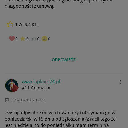
niezgodności z umową.
1
W PUNKT!
0
0
0
0
ODPOWIEDZ
www-lapkom24-pl
#11 Animator
‎05-06-2026
12:23
Dzisiaj odpisał że odsyła towar, czyli otrzymam go w
poniedziałek, w 15 dniu od zgłoszenia (z racji tego że
jest niedziela, to do poniedziałku mam termin na