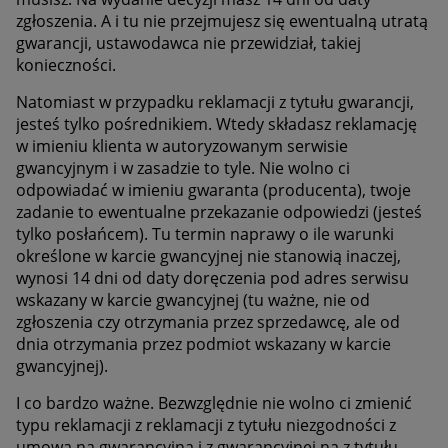
zgłoszenia. A i tu nie przejmujesz się ewentualną utratą
gwarancji, ustawodawca nie przewidział, takiej
konieczności.
Natomiast w przypadku reklamacji z tytułu gwarancji,
jesteś tylko pośrednikiem. Wtedy składasz reklamację
w imieniu klienta w autoryzowanym serwisie
gwancyjnym i w zasadzie to tyle. Nie wolno ci
odpowiadać w imieniu gwaranta (producenta), twoje
zadanie to ewentualne przekazanie odpowiedzi (jesteś
tylko posłańcem). Tu termin naprawy o ile warunki
określone w karcie gwancyjnej nie stanowią inaczej,
wynosi 14 dni od daty doręczenia pod adres serwisu
wskazany w karcie gwancyjnej (tu ważne, nie od
zgłoszenia czy otrzymania przez sprzedawcę, ale od
dnia otrzymania przez podmiot wskazany w karcie
gwancyjnej).
I co bardzo ważne. Bezwzględnie nie wolno ci zmienić
typu reklamacji z reklamacji z tytułu niezgodności z
umową na gwarancyjną i z gwarancyjnej na z tytułu