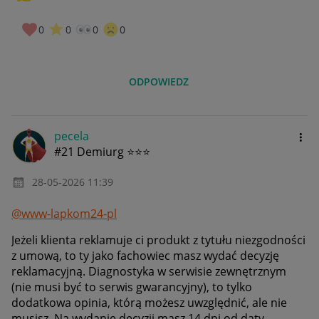
0
0
0
0
ODPOWIEDZ
pecela
#21 Demiurg ⭐⭐⭐
‎28-05-2026
11:39
@www-lapkom24-pl
Jeżeli klienta reklamuje ci produkt z tytułu niezgodności
z umową, to ty jako fachowiec masz wydać decyzję
reklamacyjną. Diagnostyka w serwisie zewnętrznym
(nie musi być to serwis gwarancyjny), to tylko
dodatkowa opinia, którą możesz uwzględnić, ale nie
musisz. Na wydanie decyzji masz 14 dni od daty