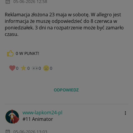
‎05-06-2026
12:58
Reklamacja złożona 23 maja w sobotę. W allegro jest
informacja że muszę odpowiedzieć do 8 czerwca w
poniedziałek. 3 dni na rozpatrzenie może być zamarło
czasu.
0
W PUNKT!
0
0
0
0
ODPOWIEDZ
www-lapkom24-pl
#11 Animator
‎05-06-2026
13:03