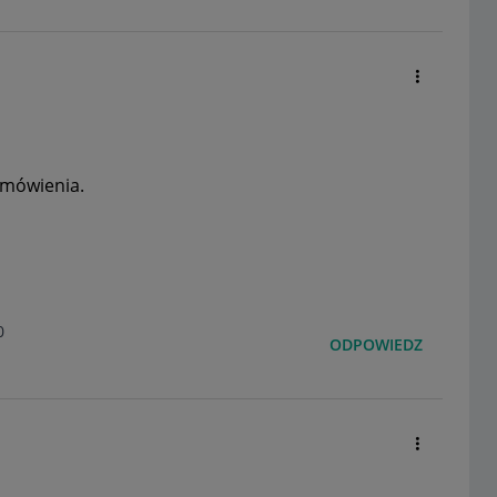
amówienia.
0
ODPOWIEDZ