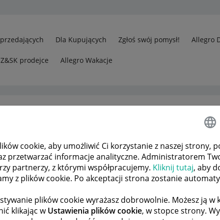
Sprzedających
Dla Kupujących
Zgłoś swój pomysł!
Allegro 
CZ&SK prodejce
Allegro Wakacje
ków cookie, aby umożliwić Ci korzystanie z naszej strony, p
rzedawcy
Odp.: Przesyłka z zamówieniem została dostarczona w te
az przetwarzać informacje analityczne. Administratorem Tw
órzy partnerzy, z którymi współpracujemy.
Kliknij tutaj
, aby d
tamy z plików cookie. Po akceptacji strona zostanie automat
 TEMATÓW
POPRZEDNIA
NASTĘPNA
stywanie plików cookie wyrażasz dobrowolnie. Możesz ją 
ić klikając w
Ustawienia plików cookie
, w stopce strony. W