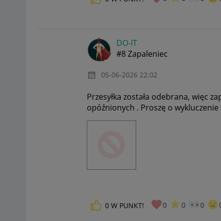
DO-IT
#8 Zapaleniec
‎05-06-2026
22:02
Przesyłka została odebrana, więc za
opóźnionych . Proszę o wykluczenie t
0
0
0
0
W PUNKT!