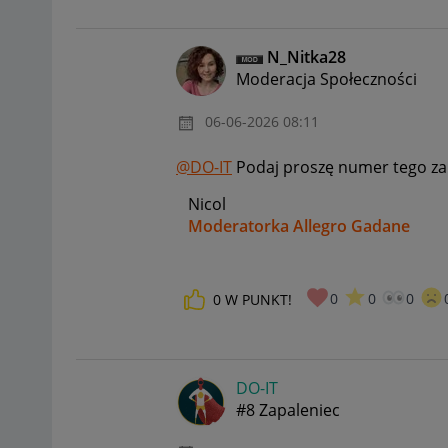
N_Nitka28
Moderacja Społeczności
‎06-06-2026
08:11
@DO-IT
Podaj proszę numer tego z
Nicol
Moderatorka Allegro Gadane
0
0
0
0
W PUNKT!
DO-IT
#8 Zapaleniec