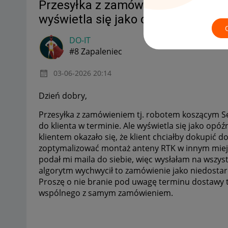
Przesyłka z zamówieniem została 
wyświetla się jako opóźniona.
DO-IT
#8 Zapaleniec
‎03-06-2026
20:14
Dzień dobry,
Przesyłka z zamówieniem tj. robotem koszącym 
do klienta w terminie. Ale wyświetla się jako opó
klientem okazało się, że klient chciałby dokupić 
zoptymalizować montaż anteny RTK w innym miejsc
podał mi maila do siebie, więc wysłałam na wszystk
algorytm wychwycił to zamówienie jako niedostarc
Proszę o nie branie pod uwagę terminu dostawy t
wspólnego z samym zamówieniem.