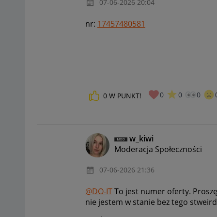
‎07-06-2026
20:04
nr:
17457480581
0
0
0
0
W PUNKT!
w_kiwi
Moderacja Społeczności
‎07-06-2026
21:36
@DO-IT
To jest numer oferty. Proszę
nie jestem w stanie bez tego stweir