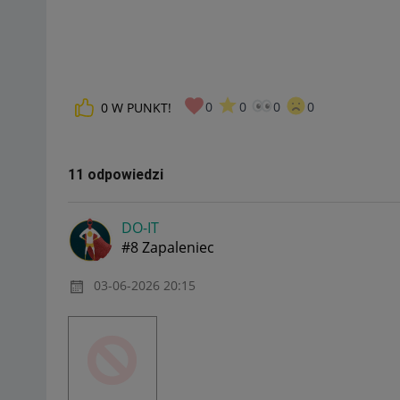
0
0
0
0
0
W PUNKT!
11 odpowiedzi
DO-IT
#8 Zapaleniec
‎03-06-2026
20:15