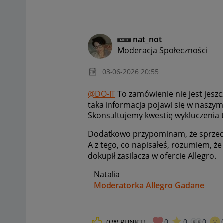
nat_not
Moderacja Społeczności
‎03-06-2026
20:55
@DO-IT
To zamówienie nie jest jes
taka informacja pojawi się w naszy
Skonsultujemy kwestię wykluczenia t
Dodatkowo przypominam, że sprzedaż
A z tego, co napisałeś, rozumiem, że d
dokupił zasilacza w ofercie Allegro.
Natalia
Moderatorka Allegro Gadane
0
0
0
0
W PUNKT!