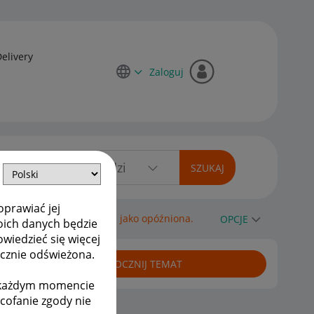
Delivery
Zaloguj
oprawiać jej
rminie. Ale wyświetla się jako opóźniona.
OPCJE
oich danych będzie
owiedzieć się więcej
ycznie odświeżona.
ROZPOCZNIJ TEMAT
w każdym momencie
ycofanie zgody nie