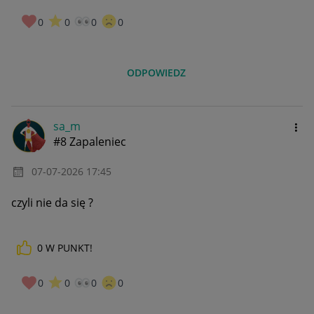
0
0
0
0
ODPOWIEDZ
sa_m
#8 Zapaleniec
‎07-07-2026
17:45
czyli nie da się ?
0
W PUNKT!
0
0
0
0