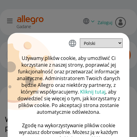
Zaloguj
Gadane
Używamy plików cookie, aby umożliwić Ci
korzystanie z naszej strony, poprawiać jej
funkcjonalność oraz przetwarzać informacje
Zaawansowani sprzedawcy
OPCJE
analityczne. Administratorem Twoich danych
będzie Allegro oraz niektórzy partnerzy, z
którymi współpracujemy.
Kliknij tutaj
, aby
dowiedzieć się więcej o tym, jak korzystamy z
WSZYSTKIE TEMATY
plików cookie. Po akceptacji strona zostanie
automatycznie odświeżona.
Wysyłka wymienionego towaru za
Zgodę na wykorzystywanie plików cookie
pomocą allegro
wyrażasz dobrowolnie. Możesz ją w każdym