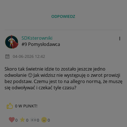
ODPOWIEDZ
SDKsterowniki
#9 Pomysłodawca
‎04-06-2026
12:42
Skoro tak świetnie idzie to zostało jeszcze jedno
odwołanie
🙂
Jak widzisz nie występuję o zwrot prowizji
bez podstaw. Czemu jest to na allegro normą, że muszę
się odwoływać i czekać tyle czasu?
0
W PUNKT!
0
0
0
0