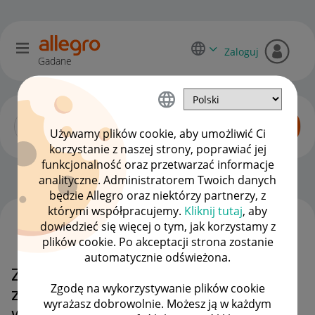
Zaloguj
Gadane
Używamy plików cookie, aby umożliwić Ci
korzystanie z naszej strony, poprawiać jej
funkcjonalność oraz przetwarzać informacje
Zaawansowani sprzedawcy
OPCJE
analityczne. Administratorem Twoich danych
będzie Allegro oraz niektórzy partnerzy, z
którymi współpracujemy.
Kliknij tutaj
, aby
dowiedzieć się więcej o tym, jak korzystamy z
WSZYSTKIE TEMATY
plików cookie. Po akceptacji strona zostanie
automatycznie odświeżona.
Zwrot prowizji nie przyznany mimo
Zgodę na wykorzystywanie plików cookie
zwrotu przez allegro a odwołanie
wyrażasz dobrowolnie. Możesz ją w każdym
wisi od 13 maja!