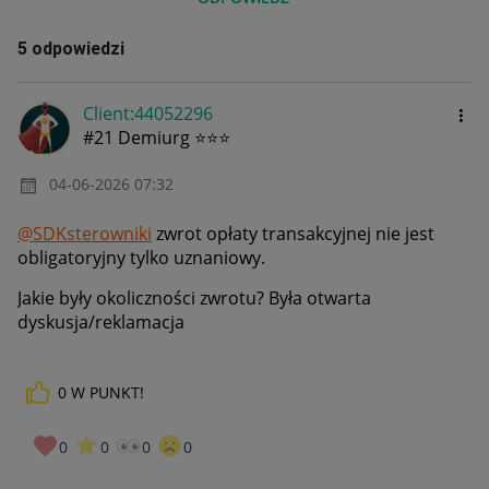
5 odpowiedzi
Client:44052296
#21 Demiurg ⭐⭐⭐
‎04-06-2026
07:32
@SDKsterowniki
zwrot opłaty transakcyjnej nie jest
obligatoryjny tylko uznaniowy.
Jakie były okoliczności zwrotu? Była otwarta
dyskusja/reklamacja
0
W PUNKT!
0
0
0
0