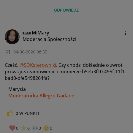
ODPOWIEDZ
MiMary
Moderacja Społeczności
‎04-06-2026
08:55
Cześć,
@SDKsterowniki
. Czy chodzi dokładnie o zwrot
prowizji za zamówienie o numerze b5eb3f10-495f-11f1-
bad0-dfe5498264fa?
Marysia
Moderatorka Allegro Gadane
0
W PUNKT!
0
0
0
0