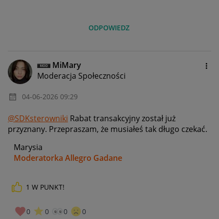
ODPOWIEDZ
MiMary
Moderacja Społeczności
‎04-06-2026
09:29
@SDKsterowniki
Rabat transakcyjny został już
przyznany. Przepraszam, że musiałeś tak długo czekać.
Marysia
Moderatorka Allegro Gadane
1
W PUNKT!
0
0
0
0