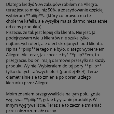
Dlatego kiedyś 90% zakupów robiłem na Allegro,
teraz jest to mniej niż 50%, a zdecydowanie częściej
wybieram **piiip**a (który co prawda ma te
cholerne kafelki, ale wysyłkę ma za darmo niezależnie
od ceny produktu).
Piszecie, że tak jest lepiej dla klienta. Nie jest. Ja i
podejrzewam wielu klientów nie szuka tylko
najtańszych ofert, ale ofert skrojonych pod klienta.
Np na **piiip**ie tego nie było, dlatego wybierałem
Allegro. Ale teraz, jak chcecie być **piiip**em, to
przegracie, bo oni mają darmowe przesyłki na każdy
produkt. Wy nie. Wybierałem do tej pory **piiip**
tylko do tych tańszych ofert (poniżej 45 zł). Teraz
diametralnie się to zmienia po obraniu złego
kierunku przez Allegro.
Moim zdaniem przegrywaliście na tym polu, gdzie
wygrywa **piiip**, gdzie były tanie produkty. W
innym wygrywaliście. Teraz się to zacznie zmieniać
przez niezrozumiałe ruchy.