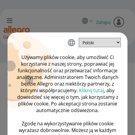
Zaloguj
Gadane
Zgłoś swój pomysł!
OPCJE
Używamy plików cookie, aby umożliwić Ci
korzystanie z naszej strony, poprawiać jej
funkcjonalność oraz przetwarzać informacje
0 Komentarze
analityczne. Administratorem Twoich danych
będzie Allegro oraz niektórzy partnerzy, z
którymi współpracujemy.
Kliknij tutaj
, aby
Przywrócenie starego dobrego
dowiedzieć się więcej o tym, jak korzystamy z
Allegro
plików cookie. Po akceptacji strona zostanie
automatycznie odświeżona.
Imperativus1
Zgodę na wykorzystywanie plików cookie
#1 Nowicjusz
wyrażasz dobrowolnie. Możesz ją w każdym