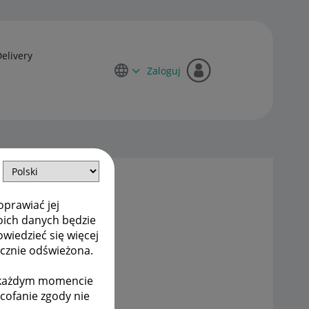
Delivery
Zaloguj
oprawiać jej
oich danych będzie
owiedzieć się więcej
ycznie odświeżona.
w każdym momencie
ycofanie zgody nie