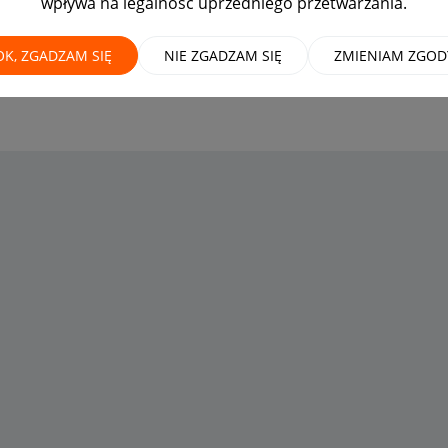
wpływa na legalność uprzedniego przetwarzania.
OK, ZGADZAM SIĘ
NIE ZGADZAM SIĘ
ZMIENIAM ZGOD