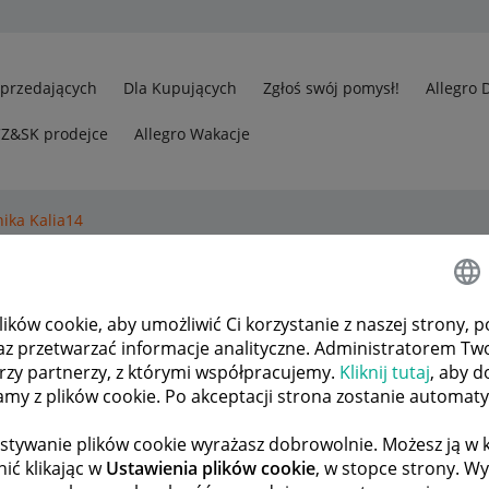
Sprzedających
Dla Kupujących
Zgłoś swój pomysł!
Allegro 
CZ&SK prodejce
Allegro Wakacje
ika Kalia14
ków cookie, aby umożliwić Ci korzystanie z naszej strony, p
az przetwarzać informacje analityczne. Administratorem Tw
órzy partnerzy, z którymi współpracujemy.
Kliknij tutaj
, aby d
tamy z plików cookie. Po akceptacji strona zostanie automat
stywanie plików cookie wyrażasz dobrowolnie. Możesz ją 
ić klikając w
Ustawienia plików cookie
, w stopce strony. W