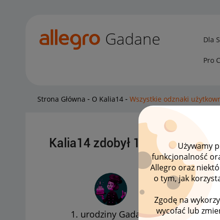
Gadane
Dla 
Pro 
Strona Główna
O Kalia14
Wszystkie odznaki użytkown
Kalia14 zdobył 1 wizytówkę.
Używamy pli
funkcjonalność or
Allegro oraz niekt
o tym, jak korzys
Zgodę na wykorzy
wycofać lub zmien
1. urodziny Gadane