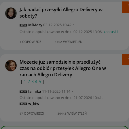
Jak nadać przesyłki Allegro Delivery w
soboty?
MiMary
‎02-12-2025
10:42
Ostatnio opublikowano w dniu
‎02-12-2025
13:06
,
kostas11
ODPOWIEDŹ
WYŚWIETLEŃ
1
1102
Możecie już samodzielnie przedłużyć
czas na odbiór przesyłek Allegro One w
ramach Allegro Delivery
[
1
2
3
4
5
]
la_nika
‎11-11-2025
11:14
Ostatnio opublikowano w dniu
‎21-07-2026
10:41
,
w_kiwi
ODPOWIEDZI
WYŚWIETLEŃ
97
30443