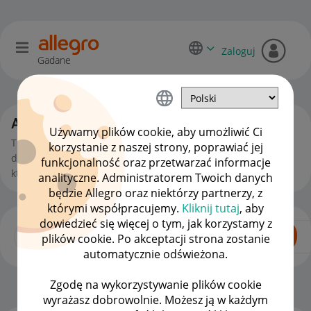
Zaloguj
Gadane
Allegro Delivery
Używamy plików cookie, aby umożliwić Ci
Tutaj zadasz pytania, poznasz odpowiedzi i wymienisz się
korzystanie z naszej strony, poprawiać jej
doświadczeniami na temat Allegro Delivery - programu w
funkcjonalność oraz przetwarzać informacje
którym to my odpowiadamy za cały proces dostawy.
analityczne. Administratorem Twoich danych
będzie Allegro oraz niektórzy partnerzy, z
którymi współpracujemy.
Kliknij tutaj
, aby
dowiedzieć się więcej o tym, jak korzystamy z
plików cookie. Po akceptacji strona zostanie
automatycznie odświeżona.
Zgodę na wykorzystywanie plików cookie
Strona Główna
OPCJE
wyrażasz dobrowolnie. Możesz ją w każdym