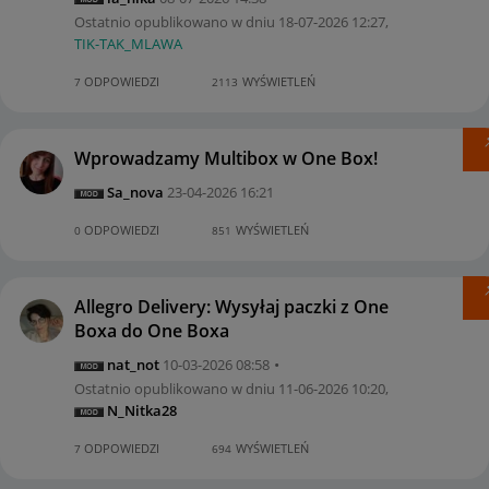
Ostatnio opublikowano w dniu
‎18-07-2026
12:27
,
TIK-TAK_MLAWA
ODPOWIEDZI
WYŚWIETLEŃ
7
2113
Wprowadzamy Multibox w One Box!
Sa_nova
‎23-04-2026
16:21
ODPOWIEDZI
WYŚWIETLEŃ
0
851
Allegro Delivery: Wysyłaj paczki z One
Boxa do One Boxa
nat_not
‎10-03-2026
08:58
Ostatnio opublikowano w dniu
‎11-06-2026
10:20
,
N_Nitka28
ODPOWIEDZI
WYŚWIETLEŃ
7
694