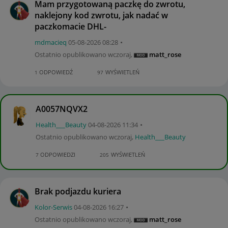
Mam przygotowaną paczkę do zwrotu,
naklejony kod zwrotu, jak nadać w
paczkomacie DHL-
mdmacieq
‎05-08-2026
08:28
Ostatnio opublikowano
wczoraj
,
matt_rose
ODPOWIEDŹ
WYŚWIETLEŃ
1
97
A0057NQVX2
Health___Beauty
‎04-08-2026
11:34
Ostatnio opublikowano
wczoraj
,
Health___Beauty
ODPOWIEDZI
WYŚWIETLEŃ
7
205
Brak podjazdu kuriera
Kolor-Serwis
‎04-08-2026
16:27
Ostatnio opublikowano
wczoraj
,
matt_rose