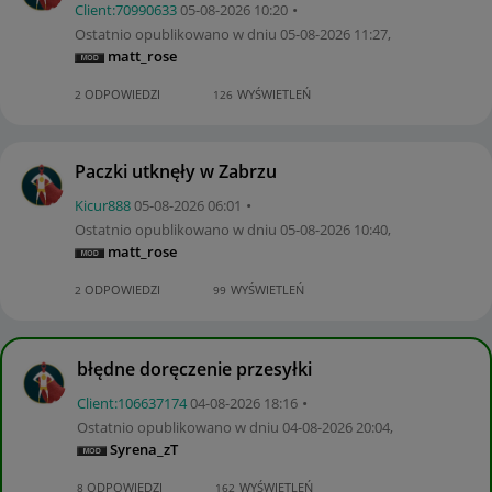
Client:70990633
‎05-08-2026
10:20
Ostatnio opublikowano w dniu
‎05-08-2026
11:27
,
matt_rose
ODPOWIEDZI
WYŚWIETLEŃ
2
126
Paczki utknęły w Zabrzu
Kicur888
‎05-08-2026
06:01
Ostatnio opublikowano w dniu
‎05-08-2026
10:40
,
matt_rose
ODPOWIEDZI
WYŚWIETLEŃ
2
99
błędne doręczenie przesyłki
Client:10663717
4
‎04-08-2026
18:16
Ostatnio opublikowano w dniu
‎04-08-2026
20:04
,
Syrena_zT
ODPOWIEDZI
WYŚWIETLEŃ
8
162