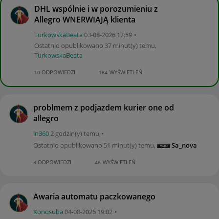
DHL wspólnie i w porozumieniu z
Allegro WNERWIAJĄ klienta
TurkowskaBeata
‎03-08-2026
17:59
Ostatnio opublikowano
37 minut(y) temu
,
TurkowskaBeata
ODPOWIEDZI
WYŚWIETLEŃ
10
184
problmem z podjazdem kurier one od
allegro
in360
2 godzin(y) temu
Ostatnio opublikowano
51 minut(y) temu
,
Sa_nova
ODPOWIEDZI
WYŚWIETLEŃ
3
46
Awaria automatu paczkowanego
Konosuba
‎04-08-2026
19:02