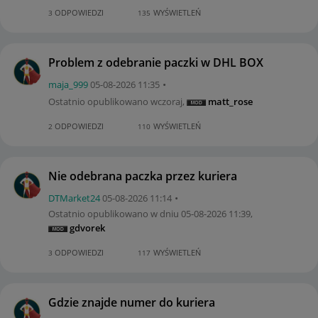
ODPOWIEDZI
WYŚWIETLEŃ
3
135
Problem z odebranie paczki w DHL BOX
maja_999
‎05-08-2026
11:35
Ostatnio opublikowano
wczoraj
,
matt_rose
ODPOWIEDZI
WYŚWIETLEŃ
2
110
Nie odebrana paczka przez kuriera
DTMarket24
‎05-08-2026
11:14
Ostatnio opublikowano w dniu
‎05-08-2026
11:39
,
gdvorek
ODPOWIEDZI
WYŚWIETLEŃ
3
117
Gdzie znajde numer do kuriera