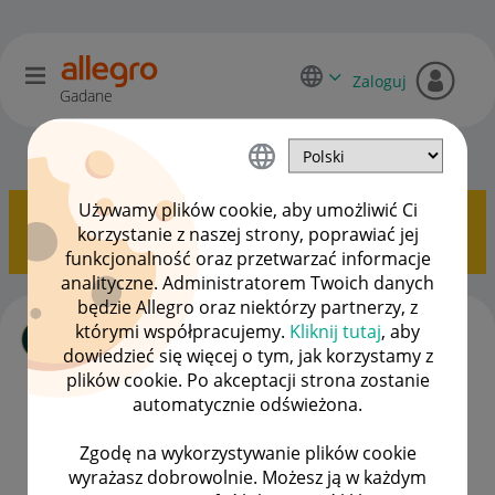
Zaloguj
Gadane
Allegro Delivery
OPCJE
Używamy plików cookie, aby umożliwić Ci
Pokazywanie tematów z etykietą
Allegro One
korzystanie z naszej strony, poprawiać jej
Punkt
.
Pokaż wszystkie tematy
funkcjonalność oraz przetwarzać informacje
analityczne. Administratorem Twoich danych
będzie Allegro oraz niektórzy partnerzy, z
Allegro One Punkt - zgłoszenie lokalu na
którymi współpracujemy.
Kliknij tutaj
, aby
nowy punkt
dowiedzieć się więcej o tym, jak korzystamy z
autor
michno_allegro
z
‎12-06-2026
14:45
plików cookie. Po akceptacji strona zostanie
Ostatnio opublikowano w dniu
‎12-06-2026
15:02
, autor
automatycznie odświeżona.
michno_allegro
Zgodę na wykorzystywanie plików cookie
ODPOWIEDZI
WYŚWIETLEŃ
2
193
wyrażasz dobrowolnie. Możesz ją w każdym