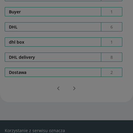
Buyer
1
DHL
6
dhl box
1
DHL delivery
8
Dostawa
2
Korzystanie z serwisu oznacza