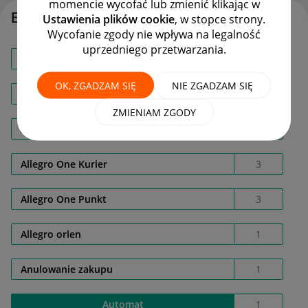
momencie wycofać lub zmienić klikając w
Etykiety
Ustawienia plików cookie
, w stopce strony.
Wycofanie zgody nie wpływa na legalność
uprzedniego przetwarzania.
AL008ERA
1
OK, ZGADZAM SIĘ
NIE ZGADZAM SIĘ
Allegro Delivery
11
ZMIENIAM ZGODY
Allegro One Box
3
Allegro One Kurier
3
Allegro One Punkt
3
Allegro orlen
1
Anulowanie zakupu
1
Automat
1