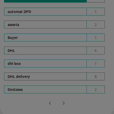
automat DPD
1
awaria
2
Buyer
1
DHL
6
dhl box
1
DHL delivery
8
Dostawa
2