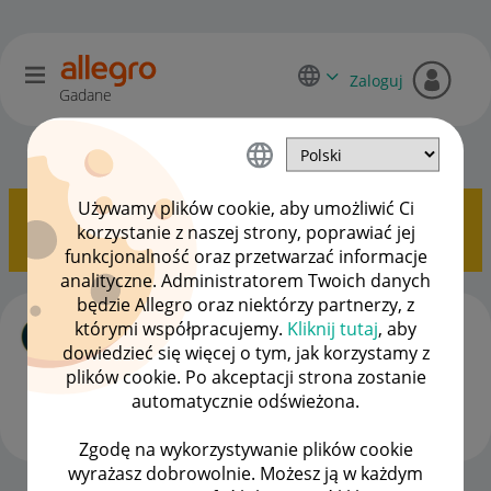
Zaloguj
Gadane
Allegro Delivery
OPCJE
Używamy plików cookie, aby umożliwić Ci
Pokazywanie tematów z etykietą
Automat
.
Pokaż
korzystanie z naszej strony, poprawiać jej
wszystkie tematy
funkcjonalność oraz przetwarzać informacje
analityczne. Administratorem Twoich danych
będzie Allegro oraz niektórzy partnerzy, z
Zgłoszenie awarii dotykowej klawiatury
którymi współpracujemy.
Kliknij tutaj
, aby
ekranowej automatu OneBox AL008ERA
dowiedzieć się więcej o tym, jak korzystamy z
autor
micha26404
z
‎21-04-2026
19:56
plików cookie. Po akceptacji strona zostanie
Ostatnio opublikowano w dniu
‎21-04-2026
20:05
, autor
automatycznie odświeżona.
nat_not
Zgodę na wykorzystywanie plików cookie
ODPOWIEDŹ
WYŚWIETLEŃ
1
120
wyrażasz dobrowolnie. Możesz ją w każdym