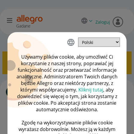
Zaloguj
Gadane
Allegro Delivery
OPCJE
Używamy plików cookie, aby umożliwić Ci
Pokazywanie tematów z etykietą
awaria
.
Pokaż
korzystanie z naszej strony, poprawiać jej
wszystkie tematy
funkcjonalność oraz przetwarzać informacje
analityczne. Administratorem Twoich danych
będzie Allegro oraz niektórzy partnerzy, z
Zgłoszenie awarii dotykowej klawiatury
którymi współpracujemy.
Kliknij tutaj
, aby
ekranowej automatu OneBox AL008ERA
dowiedzieć się więcej o tym, jak korzystamy z
autor
micha26404
z
‎21-04-2026
19:56
plików cookie. Po akceptacji strona zostanie
Ostatnio opublikowano w dniu
‎21-04-2026
20:05
, autor
automatycznie odświeżona.
nat_not
Zgodę na wykorzystywanie plików cookie
ODPOWIEDŹ
WYŚWIETLEŃ
1
119
wyrażasz dobrowolnie. Możesz ją w każdym