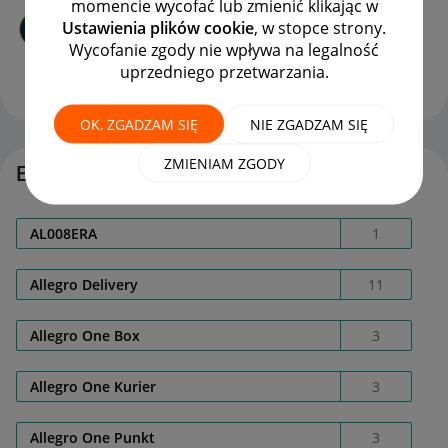
momencie wycofać lub zmienić klikając w
Awaria maszyny
Ustawienia plików cookie
, w stopce strony.
autor
kuba_graffi
z
‎15-11-2025
18:32
Wycofanie zgody nie wpływa na legalność
Ostatnio opublikowano w dniu
‎21-02-2026
10:05
, autor
uprzedniego przetwarzania.
rawfoods
ODPOWIEDZI
WYŚWIETLEŃ
5
868
OK, ZGADZAM SIĘ
NIE ZGADZAM SIĘ
ZMIENIAM ZGODY
Etykiety
AL008ERA
1
Allegro Delivery
11
Allegro One Box
3
Allegro One Kurier
3
Allegro One Punkt
3