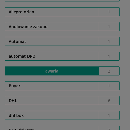
Allegro orlen
1
Anulowanie zakupu
1
Automat
1
automat DPD
1
awaria
2
Buyer
1
DHL
6
dhl box
1