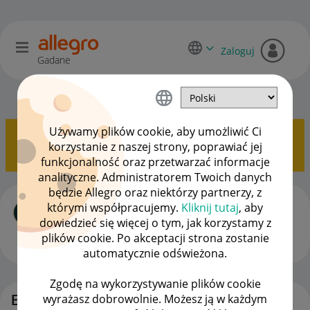
Zaloguj
Gadane
Allegro Delivery
OPCJE
Używamy plików cookie, aby umożliwić Ci
Pokazywanie tematów z etykietą
Jakość sprzedaży
.
korzystanie z naszej strony, poprawiać jej
Pokaż wszystkie tematy
funkcjonalność oraz przetwarzać informacje
analityczne. Administratorem Twoich danych
będzie Allegro oraz niektórzy partnerzy, z
Powiesić kilka par kaloszy na automacie
którymi współpracujemy.
Kliknij tutaj
, aby
Allegro Delivery
dowiedzieć się więcej o tym, jak korzystamy z
autor
LeshekSz
z
‎23-02-2026
12:00
plików cookie. Po akceptacji strona zostanie
automatycznie odświeżona.
ODPOWIEDZI
WYŚWIETLEŃ
0
293
Zgodę na wykorzystywanie plików cookie
wyrażasz dobrowolnie. Możesz ją w każdym
Etykiety