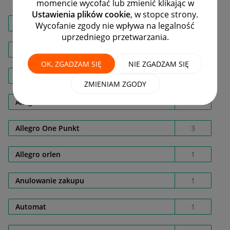
momencie wycofać lub zmienić klikając w
Ustawienia plików cookie
, w stopce strony.
AL008ERA
1
Wycofanie zgody nie wpływa na legalność
uprzedniego przetwarzania.
Allegro Delivery
11
OK, ZGADZAM SIĘ
NIE ZGADZAM SIĘ
Allegro One Box
3
ZMIENIAM ZGODY
Allegro One Kurier
3
Allegro One Punkt
3
Allegro orlen
1
Anulowanie zakupu
1
Automat
1