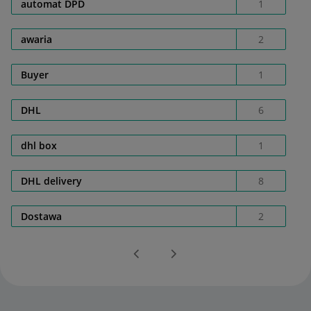
automat DPD
1
awaria
2
Buyer
1
DHL
6
dhl box
1
DHL delivery
8
Dostawa
2