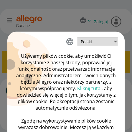
Zaloguj
Gadane
Allegro Delivery
OPCJE
Używamy plików cookie, aby umożliwić Ci
Pokazywanie tematów z etykietą
dhl box
.
Pokaż
korzystanie z naszej strony, poprawiać jej
wszystkie tematy
funkcjonalność oraz przetwarzać informacje
analityczne. Administratorem Twoich danych
będzie Allegro oraz niektórzy partnerzy, z
DHL BOX 24/7 - paczka utknęła po
którymi współpracujemy.
Kliknij tutaj
, aby
"wydana do doręczenia", brak ruchu od 3
dowiedzieć się więcej o tym, jak korzystamy z
lipca
plików cookie. Po akceptacji strona zostanie
autor
Client:36747496
z
‎06-07-2026
14:19
automatycznie odświeżona.
Ostatnio opublikowano w dniu
‎07-07-2026
18:58
, autor
MiMary
Zgodę na wykorzystywanie plików cookie
wyrażasz dobrowolnie. Możesz ją w każdym
ODPOWIEDZI
WYŚWIETLEŃ
11
361