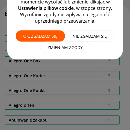
momencie wycofać lub zmienić klikając w
Ustawienia plików cookie
, w stopce strony.
Etykiety
Wycofanie zgody nie wpływa na legalność
uprzedniego przetwarzania.
AL008ERA
1
OK, ZGADZAM SIĘ
NIE ZGADZAM SIĘ
Allegro Delivery
11
ZMIENIAM ZGODY
Allegro One Box
3
Allegro One Kurier
3
Allegro One Punkt
3
Allegro orlen
1
Anulowanie zakupu
1