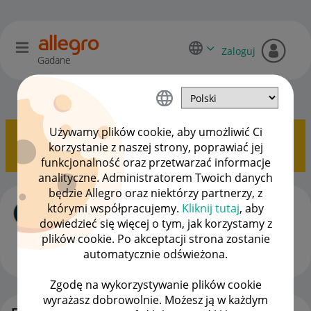
Zaloguj
Gadane
Allegro Delivery
OPCJE
Używamy plików cookie, aby umożliwić Ci
Pokazywanie tematów z etykietą
Sandbox
.
Pokaż
korzystanie z naszej strony, poprawiać jej
wszystkie tematy
funkcjonalność oraz przetwarzać informacje
analityczne. Administratorem Twoich danych
będzie Allegro oraz niektórzy partnerzy, z
Allegro Delivery DHL na Sandbox
którymi współpracujemy.
Kliknij tutaj
, aby
autor
SMA-OLIMP_SPORT
z
‎04-03-2025
13:02
dowiedzieć się więcej o tym, jak korzystamy z
Ostatnio opublikowano w dniu
‎20-03-2025
11:11
, autor
plików cookie. Po akceptacji strona zostanie
julienail
automatycznie odświeżona.
ODPOWIEDZI
WYŚWIETLEŃ
12
1917
Zgodę na wykorzystywanie plików cookie
wyrażasz dobrowolnie. Możesz ją w każdym