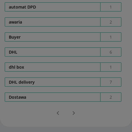
automat DPD
1
awaria
2
Buyer
1
DHL
6
dhl box
1
DHL delivery
7
Dostawa
2