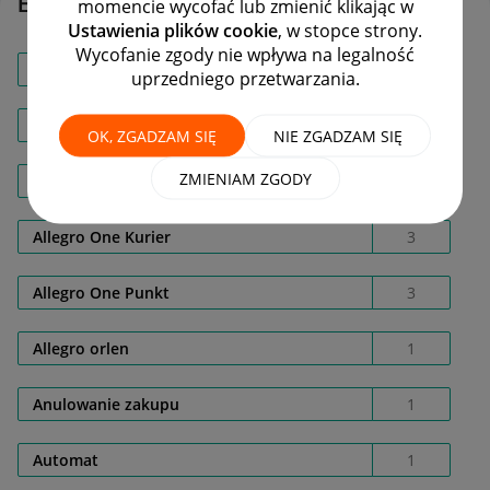
Etykiety
momencie wycofać lub zmienić klikając w
Ustawienia plików cookie
, w stopce strony.
Wycofanie zgody nie wpływa na legalność
AL008ERA
1
uprzedniego przetwarzania.
Allegro Delivery
11
OK, ZGADZAM SIĘ
NIE ZGADZAM SIĘ
ZMIENIAM ZGODY
Allegro One Box
3
Allegro One Kurier
3
Allegro One Punkt
3
Allegro orlen
1
Anulowanie zakupu
1
Automat
1