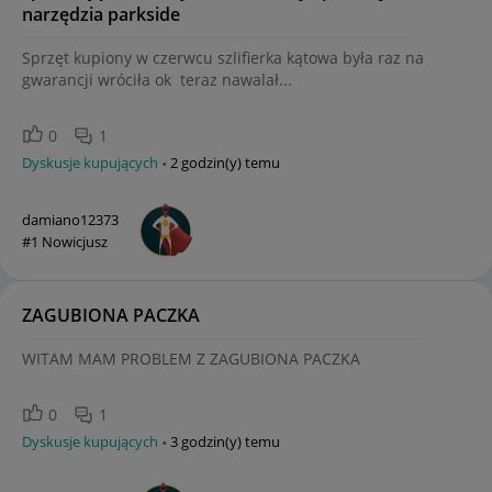
narzędzia parkside
Sprzęt kupiony w czerwcu szlifierka kątowa była raz na
gwarancji wróciła ok teraz nawalał...
0
1
Dyskusje kupujących
2 godzin(y) temu
damiano12373
#1 Nowicjusz
ZAGUBIONA PACZKA
WITAM MAM PROBLEM Z ZAGUBIONA PACZKA
0
1
Dyskusje kupujących
3 godzin(y) temu