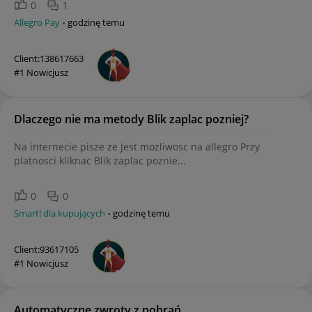
0
1
Allegro Pay
godzinę temu
Client:138617663
#1 Nowicjusz
Dlaczego nie ma metody Blik zaplac pozniej?
Na internecie pisze ze Jest mozliwosc na allegro Przy
platnosci kliknac Blik zaplac poznie...
0
0
Smart! dla kupujących
godzinę temu
Client:93617105
#1 Nowicjusz
Automatyczne zwroty z pobrań