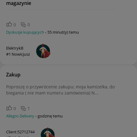
magazynie
0
0
Dyskusje kupujących
55 minut(y) temu
ElektrykB
#1 Nowicjusz
Zakup
Poproszę o przywrócenie zakupu; moja kamizelka, do
biegania ( nie mam numeru zamówienia) N...
0
1
Allegro Delivery
godzinę temu
Client:52712744