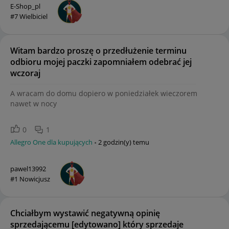
E-Shop_pl
#7 Wielbiciel
Witam bardzo proszę o przedłużenie terminu
odbioru mojej paczki zapomniałem odebrać jej
wczoraj
A wracam do domu dopiero w poniedziałek wieczorem
nawet w nocy
0
1
Allegro One dla kupujących
2 godzin(y) temu
pawel13992
#1 Nowicjusz
Chciałbym wystawić negatywną opinię
sprzedającemu [edytowano] który sprzedaje