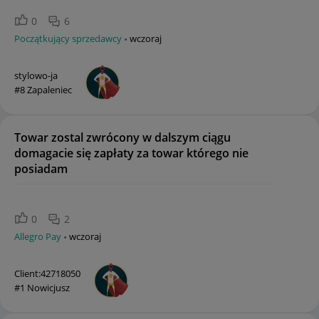
0
6
Początkujący sprzedawcy
wczoraj
stylowo-ja
#8 Zapaleniec
Towar zostal zwrócony w dalszym ciągu
domagacie się zapłaty za towar którego nie
posiadam
0
2
Allegro Pay
wczoraj
Client:42718050
#1 Nowicjusz