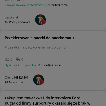
Zaawansowani sprzedawcy
9 minut(y) temu
pestka_st
#9 Pomysłodawca
Przekierowanie paczki do paczkomatu
Przesyłka na paczkowane nie do domu
0
0
Dyskusje kupujących
30 minut(y) temu
Client:143821301
#1 Nowicjusz
zakupiłem towar /wąż do interkolera Ford
Kuga/ od firmy Turborury okazało się że brak w