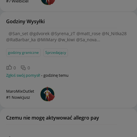
#7 Wielbiciel
Godziny Wysyłki
@San_set @gdvorek @Syrena_zT @matt_rose @N_Nitka28
@RaBarbar_ka @MiMary @w_kiwi @Sa_nova...
godziny graniczne
Sprzedający
0
0
Zgłoś swój pomysł!
godzinę temu
MaroMixOutlet
#1 Nowicjusz
Czemu nie mogę aktywować allegro pay