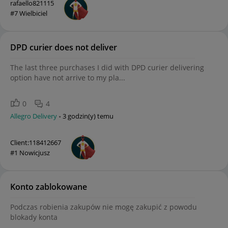
rafaello821115
#7 Wielbiciel
DPD curier does not deliver
The last three purchases I did with DPD curier delivering
option have not arrive to my pla...
0
4
Allegro Delivery
3 godzin(y) temu
Client:118412667
#1 Nowicjusz
Konto zablokowane
Podczas robienia zakupów nie mogę zakupić z powodu
blokady konta