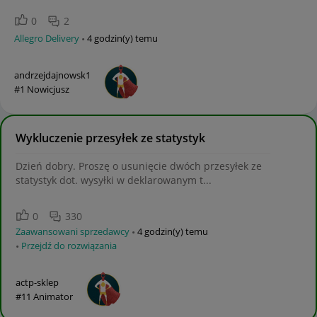
0
2
Allegro Delivery
4 godzin(y) temu
andrzejdajnowsk1
#1 Nowicjusz
Wykluczenie przesyłek ze statystyk
Dzień dobry. Proszę o usunięcie dwóch przesyłek ze
statystyk dot. wysyłki w deklarowanym t...
0
330
Zaawansowani sprzedawcy
4 godzin(y) temu
Przejdź do rozwiązania
actp-sklep
#11 Animator