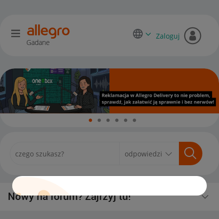
Zaloguj
Gadane
Nowy na forum? Zajrzyj tu!