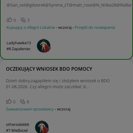
@San_set@gdvorek@Syrena_zT@matt_rose@N_Nitka28@RaBarb
0
3
Kupujący o Allegro Lokalnie
wczoraj
Przejdź do rozwiązania
Ladyhawke13
#8 Zapaleniec
OCZEKUJĄCY WNIOSEK BDO POMOCY
Dzień dobry,zagapiłem się i złożyłem wniosek o BDO
01.08.2026. Czy allegro może zaczekać d...
0
8
Zaawansowani sprzedawcy
wczoraj
otherside666
#7 Wielbiciel