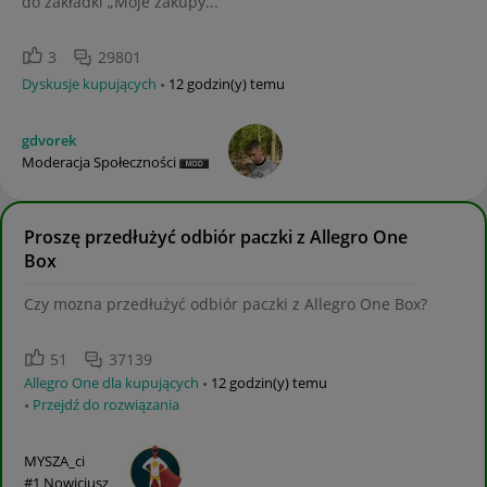
do zakładki „Moje zakupy...
3
29801
Dyskusje kupujących
12 godzin(y) temu
gdvorek
Moderacja Społeczności
Proszę przedłużyć odbiór paczki z Allegro One
Box
Czy mozna przedłużyć odbiór paczki z Allegro One Box?
51
37139
Allegro One dla kupujących
12 godzin(y) temu
Przejdź do rozwiązania
MYSZA_ci
#1 Nowicjusz