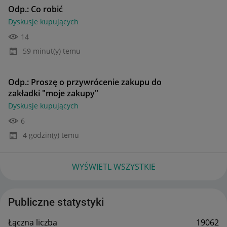
Odp.: Co robić
Dyskusje kupujących
14
59 minut(y) temu
Odp.: Proszę o przywrócenie zakupu do
zakładki "moje zakupy"
Dyskusje kupujących
6
4 godzin(y) temu
WYŚWIETL WSZYSTKIE
Publiczne statystyki
Łączna liczba
19062