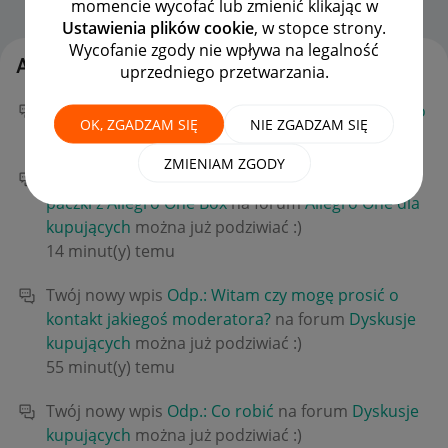
momencie wycofać lub zmienić klikając w
Strona Główna
OPCJE
Ustawienia plików cookie
, w stopce strony.
Wycofanie zgody nie wpływa na legalność
Aktywność w_kiwi
uprzedniego przetwarzania.
Twój nowy wpis
Odp.: Allegro pay
na forum
Allegro
OK, ZGADZAM SIĘ
NIE ZGADZAM SIĘ
Pay
można już podziwiać :)
12 minut(y) temu
ZMIENIAM ZGODY
Twój nowy wpis
Odp.: Proszę przedłużyć odbiór
paczki z Allegro One Box
na forum
Allegro One dla
kupujących
można już podziwiać :)
14 minut(y) temu
Twój nowy wpis
Odp.: Witam czy mogę prosić o
kontakt jakiegoś moderatora?
na forum
Dyskusje
kupujących
można już podziwiać :)
55 minut(y) temu
Twój nowy wpis
Odp.: Co robić
na forum
Dyskusje
kupujących
można już podziwiać :)