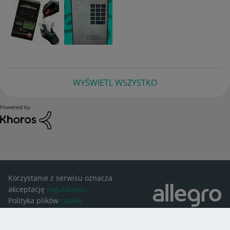
WYŚWIETL WSZYSTKO
Korzystanie z serwisu oznacza
akceptację
regulaminu
Polityka plików
cookie
Ustawienia plików
cookie