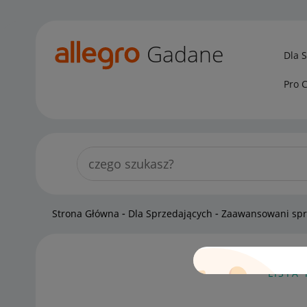
Gadane
Dla 
Pro 
Strona Główna
Dla Sprzedających
Zaawansowani sp
LISTA