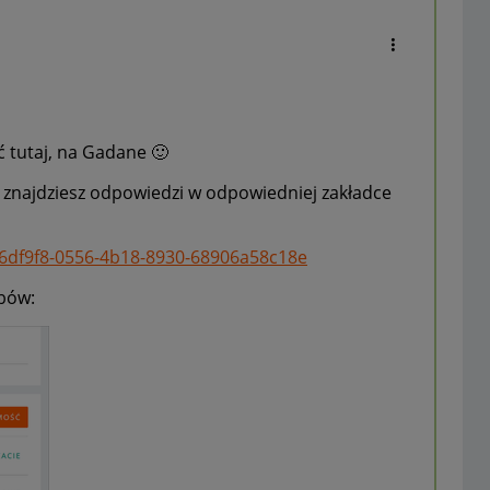
ć tutaj, na Gadane
🙂
ie znajdziesz odpowiedzi w odpowiedniej zakładce
a6df9f8-0556-4b18-8930-68906a58c18e
obów: