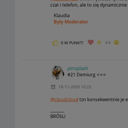
czat i telefon, ale to się dynamiczni
Klaudia
Były Moderator
0
W PUNKT!
pinsplash
#21 Demiurg ⭐⭐⭐
‎18-11-2020
10:23
@cloudcloud
tzn konsekwentnie je e
_______
BRÓSLI