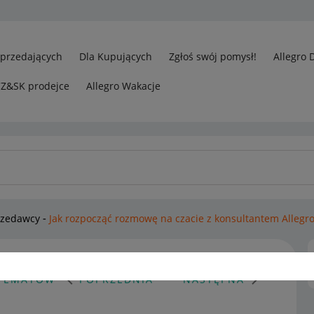
Sprzedających
Dla Kupujących
Zgłoś swój pomysł!
Allegro 
CZ&SK prodejce
Allegro Wakacje
rzedawcy
Jak rozpocząć rozmowę na czacie z konsultantem Allegro
 TEMATÓW
POPRZEDNIA
NASTĘPNA