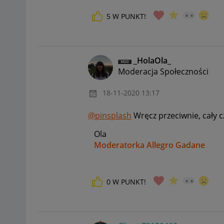
5
W PUNKT!
_HolaOla_
Moderacja Społeczności
‎18-11-2020
13:17
@pinsplash
Wręcz przeciwnie, cały
Ola
Moderatorka Allegro Gadane
0
W PUNKT!