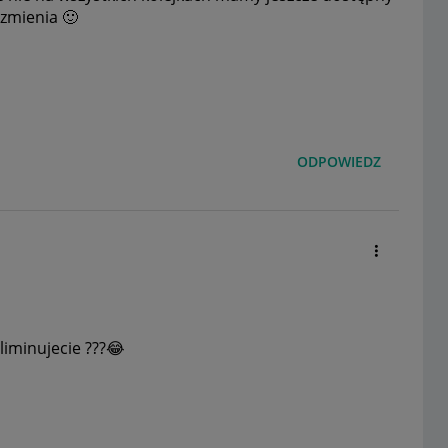
e zmienia
🙂
ODPOWIEDZ
liminujecie ???
😂