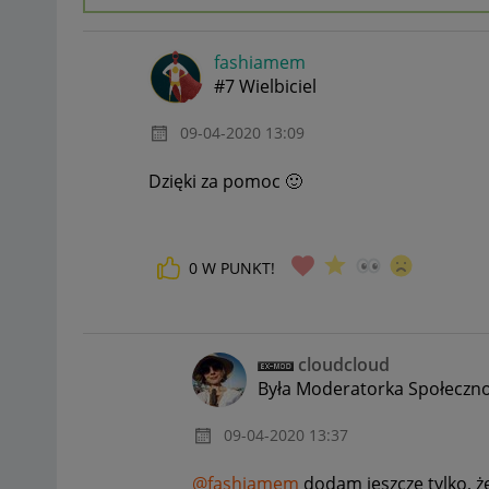
fashiamem
#7 Wielbiciel
‎09-04-2020
13:09
Dzięki za pomoc
🙂
0
W PUNKT!
cloudcloud
Była Moderatorka Społeczno
‎09-04-2020
13:37
@fashiamem
dodam jeszcze tylko, ż