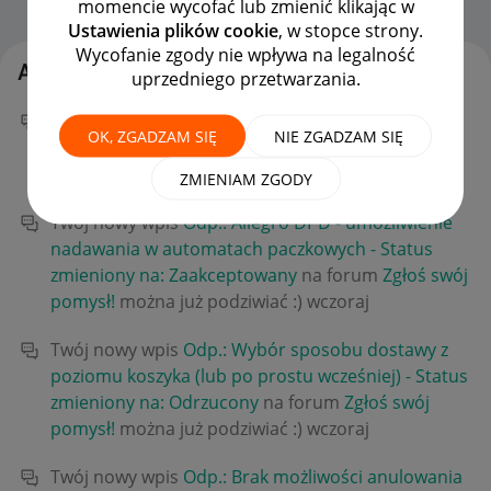
momencie wycofać lub zmienić klikając w
Strona Główna
OPCJE
Ustawienia plików cookie
, w stopce strony.
Wycofanie zgody nie wpływa na legalność
Aktywność Sa_nova
uprzedniego przetwarzania.
Twój nowy wpis
Odp.: Kupon 50 zł za zamówienie
OK, ZGADZAM SIĘ
NIE ZGADZAM SIĘ
karty allegro pay
na forum
Allegro Pay
można już
podziwiać :)
wczoraj
ZMIENIAM ZGODY
Twój nowy wpis
Odp.: Allegro DPD - umożliwienie
nadawania w automatach paczkowych - Status
zmieniony na: Zaakceptowany
na forum
Zgłoś swój
pomysł!
można już podziwiać :)
wczoraj
Twój nowy wpis
Odp.: Wybór sposobu dostawy z
poziomu koszyka (lub po prostu wcześniej) - Status
zmieniony na: Odrzucony
na forum
Zgłoś swój
pomysł!
można już podziwiać :)
wczoraj
Twój nowy wpis
Odp.: Brak możliwości anulowania