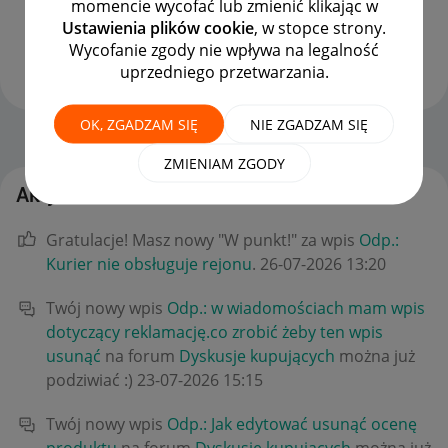
momencie wycofać lub zmienić klikając w
Ustawienia plików cookie
, w stopce strony.
Wycofanie zgody nie wpływa na legalność
uprzedniego przetwarzania.
Wyświetl wszystkie
OK, ZGADZAM SIĘ
NIE ZGADZAM SIĘ
Strona Główna
OPCJE
ZMIENIAM ZGODY
Aktywność nat_not
Gratulacje! Masz nowy "W punkt!" za wpis
Odp.:
Kurier nie obsługuje rejonu
.
‎26-07-2026
13:20
Twój nowy wpis
Odp.: w wiadomościach mam wpis
dotyczący reklamację.co zrobić żeby ten wpis
usunąć
na forum
Dyskusje kupujących
można już
podziwiać :)
‎23-07-2026
15:15
Twój nowy wpis
Odp.: Jak edytować usunąć ocenę
produktu
na forum
Dyskusje kupujących
można już