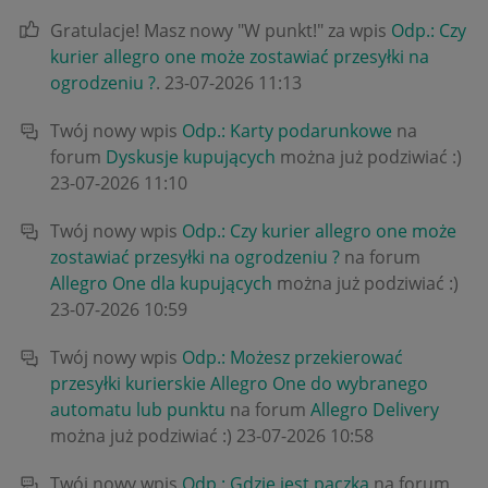
Gratulacje! Masz nowy "W punkt!" za wpis
Odp.: Czy
kurier allegro one może zostawiać przesyłki na
ogrodzeniu ?
.
‎23-07-2026
11:13
Twój nowy wpis
Odp.: Karty podarunkowe
na
forum
Dyskusje kupujących
można już podziwiać :)
‎23-07-2026
11:10
Twój nowy wpis
Odp.: Czy kurier allegro one może
zostawiać przesyłki na ogrodzeniu ?
na forum
Allegro One dla kupujących
można już podziwiać :)
‎23-07-2026
10:59
Twój nowy wpis
Odp.: Możesz przekierować
przesyłki kurierskie Allegro One do wybranego
automatu lub punktu
na forum
Allegro Delivery
można już podziwiać :)
‎23-07-2026
10:58
Twój nowy wpis
Odp.: Gdzie jest paczka
na forum