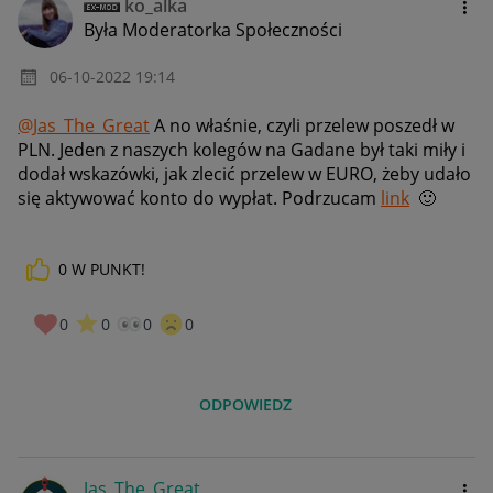
ko_alka
Była Moderatorka Społeczności
‎06-10-2022
19:14
@Jas_The_Great
A no właśnie, czyli przelew poszedł w
PLN. Jeden z naszych kolegów na Gadane był taki miły i
dodał wskazówki, jak zlecić przelew w EURO, żeby udało
się aktywować konto do wypłat. Podrzucam
link
🙂
0
W PUNKT!
0
0
0
0
ODPOWIEDZ
Jas_The_Great