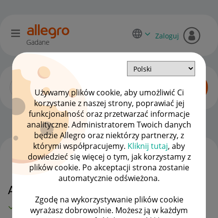
Zaloguj
Gadane
Używamy plików cookie, aby umożliwić Ci
korzystanie z naszej strony, poprawiać jej
funkcjonalność oraz przetwarzać informacje
Początkujący sprzedawcy
OPCJE
analityczne. Administratorem Twoich danych
będzie Allegro oraz niektórzy partnerzy, z
którymi współpracujemy.
Kliknij tutaj
, aby
dowiedzieć się więcej o tym, jak korzystamy z
WSZYSTKIE TEMATY
plików cookie. Po akceptacji strona zostanie
automatycznie odświeżona.
Aktywacja konta wypłat Revolut
Zgodę na wykorzystywanie plików cookie
MAMY ROZWIĄZANIE!
wyrażasz dobrowolnie. Możesz ją w każdym