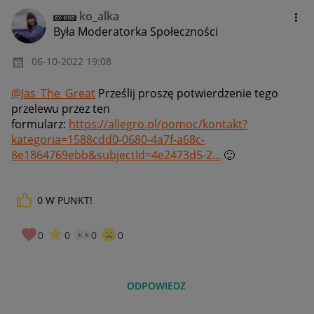
ko_alka
Była Moderatorka Społeczności
‎06-10-2022
19:08
@Jas_The_Great
Prześlij proszę potwierdzenie tego
przelewu przez ten
formularz:
https://allegro.pl/pomoc/kontakt?
kategoria=1588cdd0-0680-4a7f-a68c-
8e1864769ebb&subjectId=4e2473d5-2...
🙂
0
W PUNKT!
0
0
0
0
ODPOWIEDZ