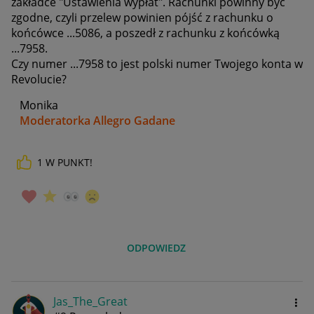
zakładce "Ustawienia wypłat". Rachunki powinny być
zgodne, czyli przelew powinien pójść z rachunku o
końcówce ...5086, a poszedł z rachunku z końcówką
...7958.
Czy numer ...7958 to jest polski numer Twojego konta w
Revolucie?
Monika
Moderatorka Allegro Gadane
1
W PUNKT!
ODPOWIEDZ
Jas_The_Great