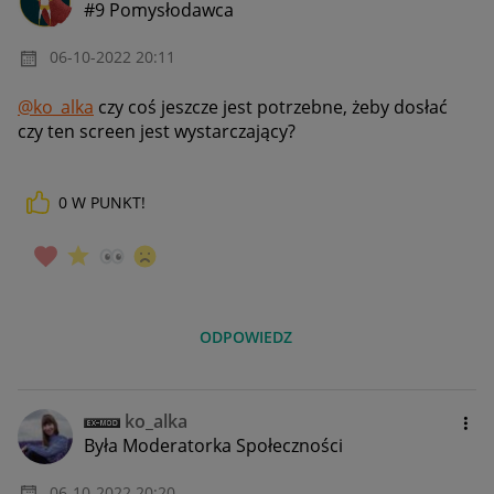
#9 Pomysłodawca
‎06-10-2022
20:11
@ko_alka
czy coś jeszcze jest potrzebne, żeby dosłać
czy ten screen jest wystarczający?
0
W PUNKT!
ODPOWIEDZ
ko_alka
Była Moderatorka Społeczności
‎06-10-2022
20:20