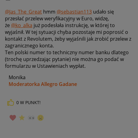
@Jas_The_Great
hmm
@sebastian113
udało się
przesłać przelew weryfikacyjny w Euro, widzę,
że
@ko_alka
już podesłała instrukcję, w której to
wyjaśnił. W tej sytuacji chyba pozostaje mi poprosić o
kontakt z Revolutem, żeby wyjaśnili jak zrobić przelew z
zagranicznego konta.
Ten polski numer to techniczny numer banku dlatego
(trochę uprzedzając pytanie) nie można go podać w
formularzu w Ustawieniach wypłat.
Monika
Moderatorka Allegro Gadane
0
W PUNKT!