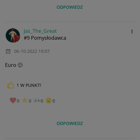
ODPOWIEDZ
Jas_The_Great
#9 Pomysłodawca
‎06-10-2022
19:07
Euro
🙂
1
W PUNKT!
0
0
0
0
ODPOWIEDZ