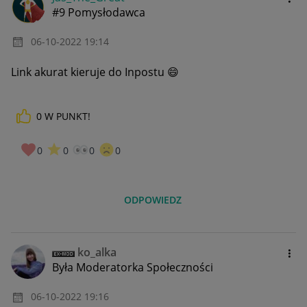
#9 Pomysłodawca
‎06-10-2022
19:14
Link akurat kieruje do Inpostu
😄
0
W PUNKT!
0
0
0
0
ODPOWIEDZ
ko_alka
Była Moderatorka Społeczności
‎06-10-2022
19:16