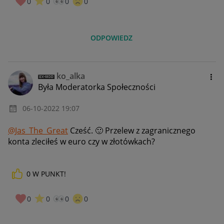
0
0
0
0
ODPOWIEDZ
ko_alka
Była Moderatorka Społeczności
‎06-10-2022
19:07
@Jas_The_Great
Cześć.
🙂
Przelew z zagranicznego
konta zleciłeś w euro czy w złotówkach?
0
W PUNKT!
0
0
0
0