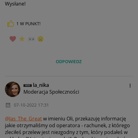
Wysłane!
1
W PUNKT!
ODPOWIEDZ
la_nika
Moderacja Społeczności
‎07-10-2022
17:31
@Jas_The_Great
w imieniu Oli, przekazuję informację
jakie otrzymaliśmy od operatora -
rachunek, z którego
zleciłeś przelew jest niezgodny z tym, który podałeś w