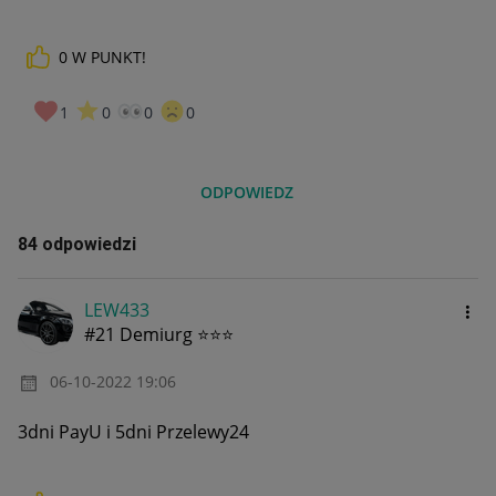
0
W PUNKT!
1
0
0
0
ODPOWIEDZ
84 odpowiedzi
LEW433
#21 Demiurg ⭐⭐⭐
‎06-10-2022
19:06
3dni PayU i 5dni Przelewy24