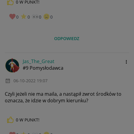
0
W PUNKT!
0
0
0
0
ODPOWIEDZ
Jas_The_Great
#9 Pomysłodawca
‎06-10-2022
19:07
Czyli jeżeli nie ma maila, a nastąpił zwrot środków to
oznacza, że idzie w dobrym kierunku?
0
W PUNKT!