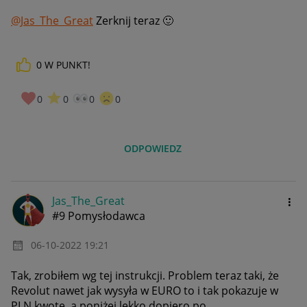
@Jas_The_Great
Zerknij teraz
🙂
0
W PUNKT!
0
0
0
0
ODPOWIEDZ
Jas_The_Great
#9 Pomysłodawca
‎06-10-2022
19:21
Tak, zrobiłem wg tej instrukcji. Problem teraz taki, że
Revolut nawet jak wysyła w EURO to i tak pokazuje w
PLN kwotę, a poniżej lekko dopiero po