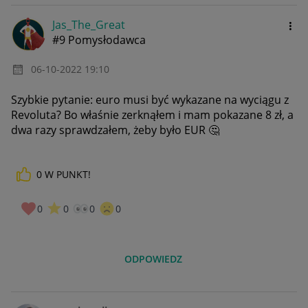
Jas_The_Great
#9 Pomysłodawca
‎06-10-2022
19:10
Szybkie pytanie: euro musi być wykazane na wyciągu z
Revoluta? Bo właśnie zerknąłem i mam pokazane 8 zł, a
dwa razy sprawdzałem, żeby było EUR
🤔
0
W PUNKT!
0
0
0
0
ODPOWIEDZ