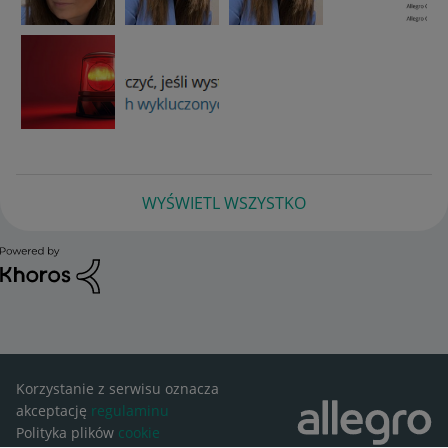
WYŚWIETL WSZYSTKO
Korzystanie z serwisu oznacza
akceptację
regulaminu
Polityka plików
cookie