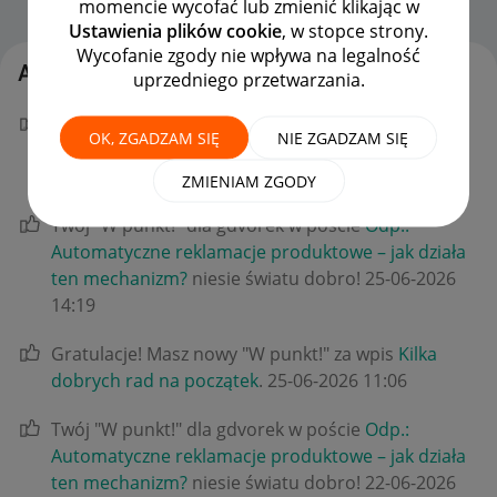
momencie wycofać lub zmienić klikając w
Strona Główna
OPCJE
Ustawienia plików cookie
, w stopce strony.
Wycofanie zgody nie wpływa na legalność
Aktywność msniezek
uprzedniego przetwarzania.
Twój "W punkt!" dla la_nika w poście
Odp.:
OK, ZGADZAM SIĘ
NIE ZGADZAM SIĘ
[10.06.2026] Wypłata jest anulowana chwilę po
zleceniu
niesie światu dobro!
‎25-06-2026
16:18
ZMIENIAM ZGODY
Twój "W punkt!" dla gdvorek w poście
Odp.:
Automatyczne reklamacje produktowe – jak działa
ten mechanizm?
niesie światu dobro!
‎25-06-2026
14:19
Gratulacje! Masz nowy "W punkt!" za wpis
Kilka
dobrych rad na początek
.
‎25-06-2026
11:06
Twój "W punkt!" dla gdvorek w poście
Odp.:
Automatyczne reklamacje produktowe – jak działa
ten mechanizm?
niesie światu dobro!
‎22-06-2026