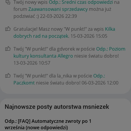
Twój nowy wpis
Odp.: Średni czas odpowiedzi
na
forum
Zaawansowani sprzedawcy
można już
podziwiać :)
‎22-03-2026
22:39
Gratulacje! Masz nowy "W punkt!" za wpis
Kilka
dobrych rad na początek
.
‎15-03-2026
15:05
Twój "W punkt!" dla gdvorek w poście
Odp.: Poziom
kultury konsultanta Allegro
niesie światu dobro!
‎13-03-2026
10:57
Twój "W punkt!" dla la_nika w poście
Odp.:
Paczkomt
niesie światu dobro!
‎06-03-2026
12:00
Najnowsze posty autorstwa msniezek
Odp.: [FAQ] Automatyczne zwroty po 1
września (nowe odpowiedzi)