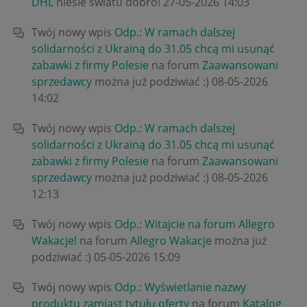
DHL
niesie światu dobro!
‎27-05-2026
14:03
Twój nowy wpis
Odp.: W ramach dalszej
solidarności z Ukrainą do 31.05 chcą mi usunąć
zabawki z firmy Polesie
na forum
Zaawansowani
sprzedawcy
można już podziwiać :)
‎08-05-2026
14:02
Twój nowy wpis
Odp.: W ramach dalszej
solidarności z Ukrainą do 31.05 chcą mi usunąć
zabawki z firmy Polesie
na forum
Zaawansowani
sprzedawcy
można już podziwiać :)
‎08-05-2026
12:13
Twój nowy wpis
Odp.: Witajcie na forum Allegro
Wakacje!
na forum
Allegro Wakacje
można już
podziwiać :)
‎05-05-2026
15:09
Twój nowy wpis
Odp.: Wyświetlanie nazwy
produktu zamiast tytułu oferty
na forum
Katalog