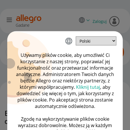
Zaloguj
Gadane
Używamy plików cookie, aby umożliwić Ci
korzystanie z naszej strony, poprawiać jej
funkcjonalność oraz przetwarzać informacje
Allegro Delivery
OPCJE
analityczne. Administratorem Twoich danych
będzie Allegro oraz niektórzy partnerzy, z
którymi współpracujemy.
Kliknij tutaj
, aby
dowiedzieć się więcej o tym, jak korzystamy z
WSZYSTKIE TEMATY
plików cookie. Po akceptacji strona zostanie
automatycznie odświeżona.
Brak monet za odbiór allegro
Zgodę na wykorzystywanie plików cookie
delivery
wyrażasz dobrowolnie. Możesz ją w każdym