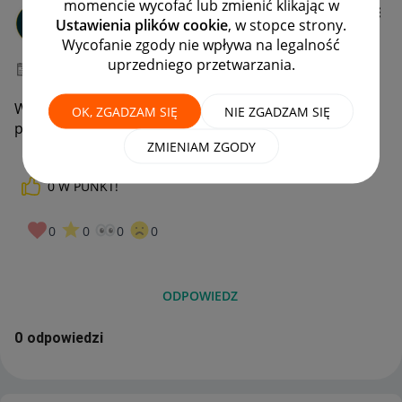
momencie wycofać lub zmienić klikając w
Client:41289621
Ustawienia plików cookie
, w stopce strony.
#7 Wielbiciel
Wycofanie zgody nie wpływa na legalność
uprzedniego przetwarzania.
‎07-06-2026
20:07
Wczoraj zamowiłam dwie paczki do Allegro delivery i
OK, ZGADZAM SIĘ
NIE ZGADZAM SIĘ
powinny mi się już naliczyć monety za 3 zakupy.
ZMIENIAM ZGODY
0
W PUNKT!
0
0
0
0
ODPOWIEDZ
0 odpowiedzi