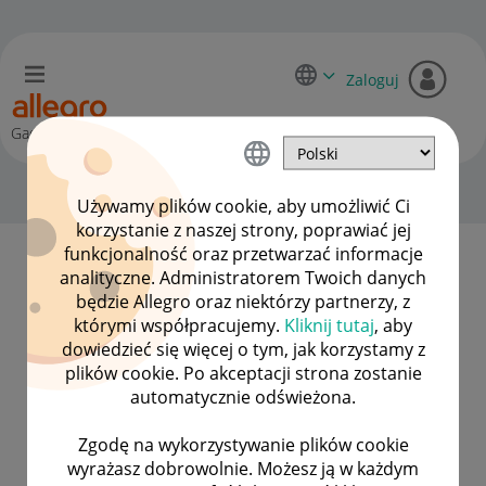
Zaloguj
Gadane
O dlania
Używamy plików cookie, aby umożliwić Ci
korzystanie z naszej strony, poprawiać jej
funkcjonalność oraz przetwarzać informacje
analityczne. Administratorem Twoich danych
dlania zdobył 1 wizytówkę.
będzie Allegro oraz niektórzy partnerzy, z
którymi współpracujemy.
Kliknij tutaj
, aby
dowiedzieć się więcej o tym, jak korzystamy z
plików cookie. Po akceptacji strona zostanie
automatycznie odświeżona.
1. urodziny Gadane
Zgodę na wykorzystywanie plików cookie
wyrażasz dobrowolnie. Możesz ją w każdym
‎08-02-2021