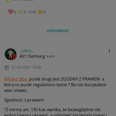
0
0
0
0
ODPOWIEDZ
_Likos_
#21 Demiurg ⭐⭐⭐
‎21-03-2021
19:38
@Paint_Box
punkt drugi jest ZGODNY Z PRAWEM a
który to punkt regulaminu lamie ? Bo nie doczytalem
wiec oświec.
Zgodnośc z prawem:
"Z normy art. 135 k.w. wynika, że bezwzględnie nie
wolno towaru ukrywać, a odmówić sprzedaży towaru