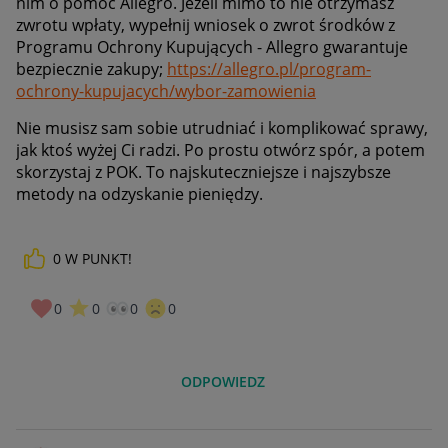
nim o pomoc Allegro. Jeżeli mimo to nie otrzymasz
zwrotu wpłaty, wypełnij wniosek o zwrot środków z
Programu Ochrony Kupujących - Allegro gwarantuje
bezpiecznie zakupy;
https://allegro.pl/program-
ochrony-kupujacych/wybor-zamowienia
Nie musisz sam sobie utrudniać i komplikować sprawy,
jak ktoś wyżej Ci radzi. Po prostu otwórz spór, a potem
skorzystaj z POK. To najskuteczniejsze i najszybsze
metody na odzyskanie pieniędzy.
0
W PUNKT!
0
0
0
0
ODPOWIEDZ