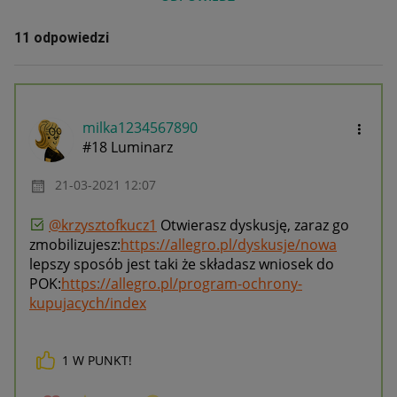
11 odpowiedzi
milka1234567890
#18 Luminarz
‎21-03-2021
12:07
@krzysztofkucz1
Otwierasz dyskusję, zaraz go
zmobilizujesz:
https://allegro.pl/dyskusje/nowa
lepszy sposób jest taki że składasz wniosek do
POK:
https://allegro.pl/program-ochrony-
kupujacych/index
1
W PUNKT!