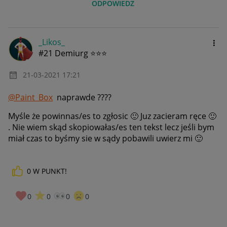
ODPOWIEDZ
_Likos_
#21 Demiurg ⭐⭐⭐
‎21-03-2021
17:21
@Paint_Box
naprawde ????
Myśle że powinnas/es to zgłosic
🙂
Juz zacieram ręce
🙂
. Nie wiem skąd skopiowałas/es ten tekst lecz jeśli bym
miał czas to byśmy sie w sądy pobawili uwierz mi
🙂
0
W PUNKT!
0
0
0
0