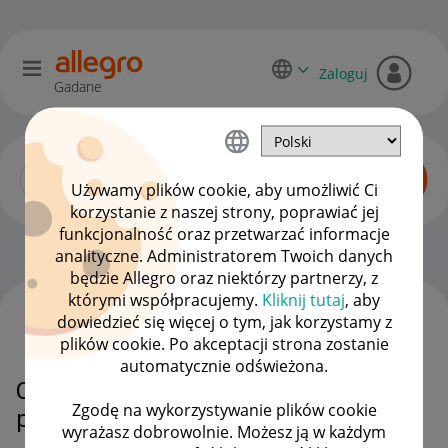
Zaloguj
Gadane
Używamy plików cookie, aby umożliwić Ci
korzystanie z naszej strony, poprawiać jej
funkcjonalność oraz przetwarzać informacje
Dyskusje kupujących
OPCJE
analityczne. Administratorem Twoich danych
będzie Allegro oraz niektórzy partnerzy, z
którymi współpracujemy.
Kliknij tutaj
, aby
dowiedzieć się więcej o tym, jak korzystamy z
WSZYSTKIE TEMATY
plików cookie. Po akceptacji strona zostanie
automatycznie odświeżona.
Co mam zrobić gdy nie ma
Zgodę na wykorzystywanie plików cookie
pieniędzy ze zrotu towaru?
wyrażasz dobrowolnie. Możesz ją w każdym