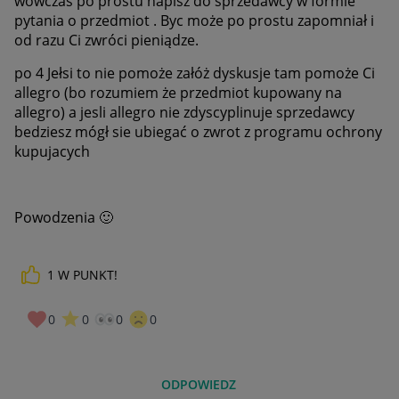
wowczas po prostu napisz do sprzedawcy w formie
pytania o przedmiot . Byc może po prostu zapomniał i
od razu Ci zwróci pieniądze.
po 4 Jełsi to nie pomoże załóż dyskusje tam pomoże Ci
allegro (bo rozumiem że przedmiot kupowany na
allegro) a jesli allegro nie zdyscyplinuje sprzedawcy
bedziesz mógł sie ubiegać o zwrot z programu ochrony
kupujacych
Powodzenia
🙂
1
W PUNKT!
0
0
0
0
ODPOWIEDZ