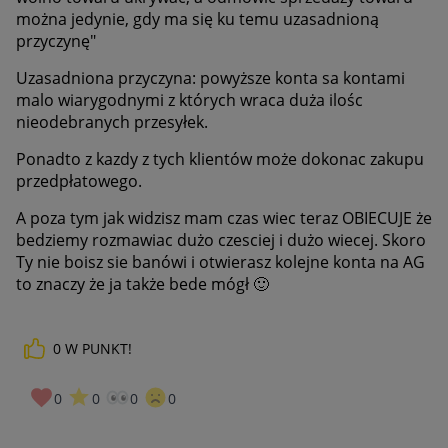
można jedynie, gdy ma się ku temu uzasadnioną
przyczynę"
Uzasadniona przyczyna: powyższe konta sa kontami
malo wiarygodnymi z których wraca duża ilośc
nieodebranych przesyłek.
Ponadto z kazdy z tych klientów może dokonac zakupu
przedpłatowego.
A poza tym jak widzisz mam czas wiec teraz OBIECUJE że
bedziemy rozmawiac dużo czesciej i dużo wiecej. Skoro
Ty nie boisz sie banówi i otwierasz kolejne konta na AG
to znaczy że ja także bede mógł
🙂
0
W PUNKT!
0
0
0
0