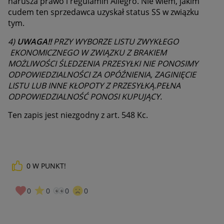
narusza prawo i regulamin Allegro. Nie wiem, jakim
cudem ten sprzedawca uzyskał status SS w związku
tym.
4)
UWAGA!!
PRZY WYBORZE LISTU ZWYKŁEGO
EKONOMICZNEGO W ZWIĄZKU Z BRAKIEM
MOŻLIWOŚCI ŚLEDZENIA PRZESYŁKI NIE PONOSIMY
ODPOWIEDZIALNOŚCI ZA OPÓŹNIENIA, ZAGINIĘCIE
LISTU LUB INNE KŁOPOTY Z PRZESYŁKĄ.PEŁNA
ODPOWIEDZIALNOŚĆ PONOSI KUPUJĄCY.
Ten zapis jest niezgodny z art. 548 Kc.
0
W PUNKT!
0
0
0
0