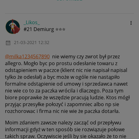
_Likos_
#21 Demiurg ⭐⭐⭐
‎21-03-2021
12:32
@milka1234567890
nie wiemy czy zwrot był przez
allegro. Mogło byc po prostu odesłanie towaru z
odstąpieniem w paczce (klient nic nie napisał napisal
tylko że odesłał) a byc może w ogóle nie nastąpiło
formalne odstąpienie od umowy i sprzedawca nawet
nie wie co to za paczka wrócila i dlaczego. Poza tym
biore poprawke że wszędzie pracują ludzie. Ktos mógł
przyjąc przesyłke połozyć i zapomniec albo np sie
rozchorowac i firma nic nie wie że paczka dotarła.
Moim zdaniem zawsze nalezy zacząć od przepływu
informacji gdyż w ten sposób sie rozwiązuje połowe
takich spraw. Oczywiscie jeśli by sie okazało że to nie