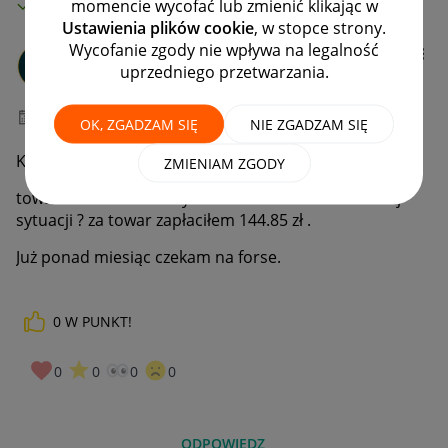
MAMY ROZWIĄZANIE!
momencie wycofać lub zmienić klikając w
Ustawienia plików cookie
, w stopce strony.
Wycofanie zgody nie wpływa na legalność
krzysztofkucz1
uprzedniego przetwarzania.
#7 Wielbiciel
‎21-03-2021
12:03
OK, ZGADZAM SIĘ
NIE ZGADZAM SIĘ
Kupiłem buty z [edycja]
ZMIENIAM ZGODY
towar zwróciłem a kasy nie ma.Co mam zrobić w tej
sytuacji ? za towar zapłaciłem 144.85 zł .
Już ponad miesiąc czekam na forse.
0
W PUNKT!
0
0
0
0
ODPOWIEDZ