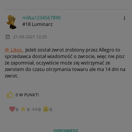
milka1234567890
#18 Luminarz
‎21-03-2021
12:25
@_Likos_
Jeżeli został zwrot zrobiony przez Allegro to
sprzedawca dostał wiadomość o zwrocie, więc nie pisz
że zapomniał, oczywiście może się wstrzymać ze
zwrotem do czasu otrzymania towaru ale ma 14 dni na
zwrot.
0
W PUNKT!
0
0
0
0
ODPOWIEDZ