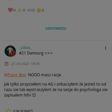
0
0
0
0
ODPOWIEDZ
_Likos_
#21 Demiurg ⭐⭐⭐
‎21-03-2021
18:05
@Paint_Box
NOOO masz racje.
Jak tylko przyszełem na AG i zobaczyłem że jesteś to od
razu sie tak wystraszylem że na sesje do psychologa sie
zapisalem hihi
🙂
0
W PUNKT!