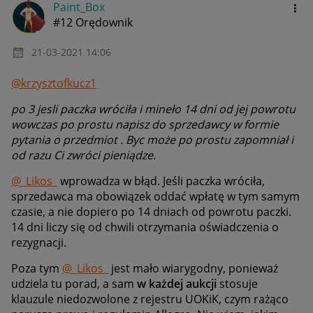
Paint_Box
#12 Orędownik
‎21-03-2021
14:06
@krzysztofkucz1
po 3 jesli paczka wróciła i mineło 14 dni od jej powrotu
wowczas po prostu napisz do sprzedawcy w formie
pytania o przedmiot . Byc może po prostu zapomniał i
od razu Ci zwróci pieniądze.
@_Likos_
wprowadza w błąd. Jeśli paczka wróciła,
sprzedawca ma obowiązek oddać wpłatę w tym samym
czasie, a nie dopiero po 14 dniach od powrotu paczki.
14 dni liczy się od chwili otrzymania oświadczenia o
rezygnacji.
Poza tym
@_Likos_
jest mało wiarygodny, ponieważ
udziela tu porad, a sam
w każdej aukcji
stosuje
klauzule niedozwolone z rejestru UOKiK, czym rażąco