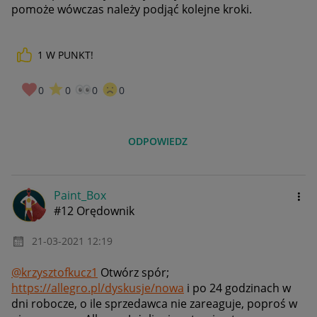
pomoże wówczas należy podjąć kolejne kroki.
1
W PUNKT!
0
0
0
0
ODPOWIEDZ
Paint_Box
#12 Orędownik
‎21-03-2021
12:19
@krzysztofkucz1
Otwórz spór;
https://allegro.pl/dyskusje/nowa
i po 24 godzinach w
dni robocze, o ile sprzedawca nie zareaguje, poproś w