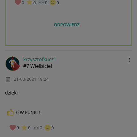
0
0
0
0
ODPOWIEDZ
krzysztofkucz1
#7 Wielbiciel
‎21-03-2021
19:24
dzięki
0
W PUNKT!
0
0
0
0