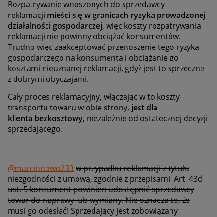
Rozpatrywanie wnoszonych do sprzedawcy
reklamacji
mieści się w granicach ryzyka prowadzonej
działalności gospodarczej
, więc koszty rozpatrywania
reklamacji nie powinny obciążać konsumentów.
Trudno więc zaakceptować przenoszenie tego ryzyka
gospodarczego na konsumenta i obciążanie go
kosztami nieuznanej reklamacji, gdyż jest to sprzeczne
z dobrymi obyczajami.
Cały proces reklamacyjny, włączając w to koszty
transportu towaru w obie strony,
jest dla
klienta
bezkosztowy
, niezależnie od ostatecznej decyzji
sprzedającego.
@marcinnowo233
w przypadku reklamacji z tytułu
niezgodności z umową, zgodnie z przepisami Art. 43d
ust. 5 konsument powinien udostępnić sprzedawcy
towar do naprawy lub wymiany. Nie oznacza to, że
musi go odesłać! Sprzedający jest zobowiązany