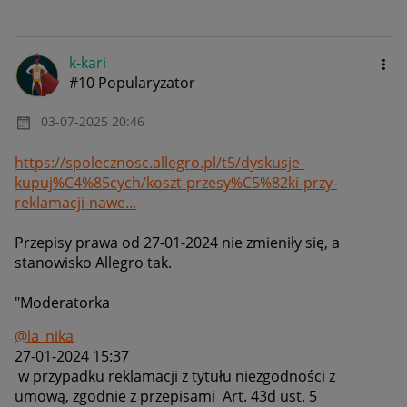
k-kari
#10 Popularyzator
‎03-07-2025
20:46
https://spolecznosc.allegro.pl/t5/dyskusje-
kupuj%C4%85cych/koszt-przesy%C5%82ki-przy-
reklamacji-nawe...
Przepisy prawa od 27-01-2024 nie zmieniły się, a
stanowisko Allegro tak.
"Moderatorka
@la_nika
‎27-01-2024
15:37
w przypadku reklamacji z tytułu niezgodności z
umową, zgodnie z przepisami Art. 43d ust. 5