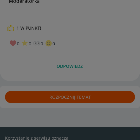
Moderatorka"
1
W PUNKT!
0
0
0
0
ODPOWIEDZ
ROZPOCZNIJ TEMAT
Korzystanie z serwisu oznacza