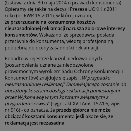
(Ustawa z dnia 30 maja 2014 o prawach konsumenta).
Opieramy się także na decyzji Prezesa UOKiK z 2011
roku (nr RWR 15-2011), w której uznano,
że
przerzucanie na konsumenta kosztów
nieuzasadnionej reklamacji narusza zbiorowe interesy
konsumentów
. Wskazano, że sprzedawca posiada
przeciwnie do konsumenta, wiedzę profesjonalną
potrzebną do oceny zasadności reklamacji.
Ponadto w rejestrze klauzul niedozwolonych
(postanowienia uznane za niedozwolone
prawomocnym wyrokiem Sądu Ochrony Konkurencji i
Konsumentów) znajduje się zapis: „
W przypadku
nieuzasadnionej reklamacji Zamawiającego zostanie on
obciążony kosztami obsługi reklamacji poniesionymi
przez Wykonawcę w tym kosztami związanymi z
przyjazdem serwisu
’’ (sygn. akt XVII AmC 157/05, wpis
nr 916) - co oznacza, że
przedsiębiorca nie może
obciążać kosztami konsumenta jeśli okaże się, że
reklamacja jest niezasadna
.