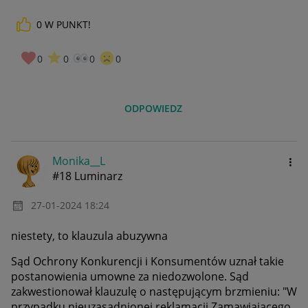
0
W PUNKT!
0
0
0
0
ODPOWIEDZ
Monika__L
#18 Luminarz
‎27-01-2024
18:24
niestety, to klauzula abuzywna
Sąd Ochrony Konkurencji i Konsumentów uznał takie
postanowienia umowne za niedozwolone. Sąd
zakwestionował klauzulę o następującym brzmieniu: "W
przypadku nieuzasadnionej reklamacji Zamawiającego