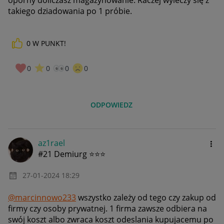
oporny doliczasz magazynowanie. Raczej wyleczy się z
takiego dziadowania po 1 próbie.
0
W PUNKT!
0
0
0
0
ODPOWIEDZ
az1rael
#21 Demiurg ⭐⭐⭐
‎27-01-2024
18:29
@marcinnowo233
wszystko zależy od tego czy zakup od
firmy czy osoby prywatnej. 1 firma zawsze odbiera na
swój koszt albo zwraca koszt odeslania kupujacemu po