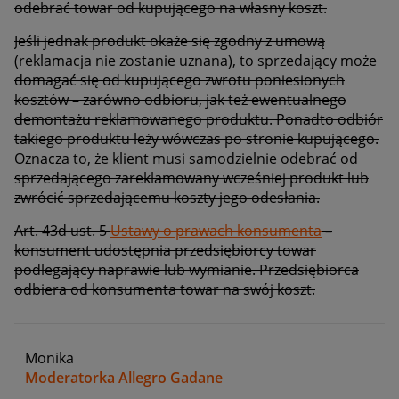
odebrać towar od kupującego na własny koszt.
Jeśli jednak produkt okaże się zgodny z umową
(reklamacja nie zostanie uznana), to sprzedający może
domagać się od kupującego zwrotu poniesionych
kosztów – zarówno odbioru, jak też ewentualnego
demontażu reklamowanego produktu. Ponadto odbiór
takiego produktu leży wówczas po stronie kupującego.
Oznacza to, że klient musi samodzielnie odebrać od
sprzedającego zareklamowany wcześniej produkt lub
zwrócić sprzedającemu koszty jego odesłania.
Art. 43d ust. 5
Ustawy o prawach konsumenta
–
konsument udostępnia przedsiębiorcy towar
podlegający naprawie lub wymianie. Przedsiębiorca
odbiera od konsumenta towar na swój koszt.
Monika
Moderatorka Allegro Gadane