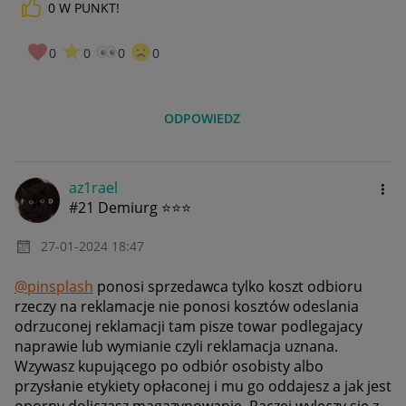
0
W PUNKT!
0
0
0
0
ODPOWIEDZ
az1rael
#21 Demiurg ⭐⭐⭐
‎27-01-2024
18:47
@pinsplash
ponosi sprzedawca tylko koszt odbioru
rzeczy na reklamacje nie ponosi kosztów odeslania
odrzuconej reklamacji tam pisze towar podlegajacy
naprawie lub wymianie czyli reklamacja uznana.
Wzywasz kupującego po odbiór osobisty albo
przysłanie etykiety opłaconej i mu go oddajesz a jak jest