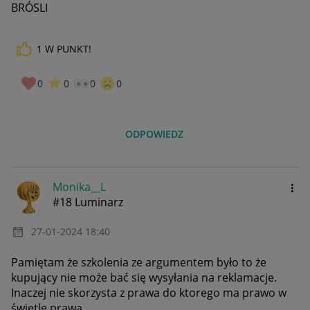
BRÓSLI
1
W PUNKT!
0
0
0
0
ODPOWIEDZ
Monika__L
#18 Luminarz
‎27-01-2024
18:40
Pamiętam że szkolenia ze argumentem było to że
kupujący nie może bać się wysyłania na reklamacje.
Inaczej nie skorzysta z prawa do ktorego ma prawo w
świetle prawa