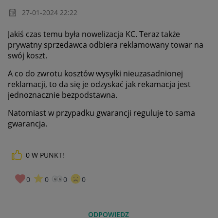
‎27-01-2024
22:22
Jakiś czas temu była nowelizacja KC. Teraz także
prywatny sprzedawca odbiera reklamowany towar na
swój koszt.
A co do zwrotu kosztów wysyłki nieuzasadnionej
reklamacji, to da się je odzyskać jak rekamacja jest
jednoznacznie bezpodstawna.
Natomiast w przypadku gwarancji reguluje to sama
gwarancja.
0
W PUNKT!
0
0
0
0
ODPOWIEDZ