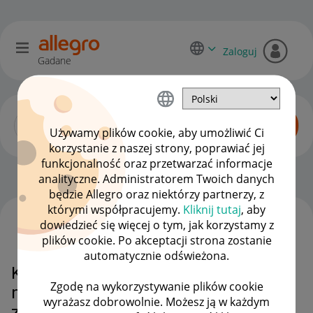
Zaloguj
Gadane
Używamy plików cookie, aby umożliwić Ci
korzystanie z naszej strony, poprawiać jej
funkcjonalność oraz przetwarzać informacje
Dyskusje kupujących
OPCJE
analityczne. Administratorem Twoich danych
będzie Allegro oraz niektórzy partnerzy, z
którymi współpracujemy.
Kliknij tutaj
, aby
dowiedzieć się więcej o tym, jak korzystamy z
WSZYSTKIE TEMATY
plików cookie. Po akceptacji strona zostanie
automatycznie odświeżona.
Koszt przesyłki przy reklamacji ,
Zgodę na wykorzystywanie plików cookie
nawet tej nieuzasadnione zgodnie
wyrażasz dobrowolnie. Możesz ją w każdym
z dyrektywa unijna z 2023 r