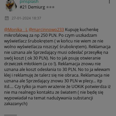
pinsplash
#21 Demiurg ⭐⭐⭐
‎27-01-2024
18:37
@Monika__L
@marcinnowo233
Kupuję kuchenkę
mikrofalową za np 250 PLN. Po czym uszkadzam
wyświetlacz śrubokrętem ( w końcu nie wiem ze nie
wolno wyświetlacza niszczyć śrubokrętem). Reklamacja
nie uznana ale Sprzedający musi odesłać przesyłkę na
swój koszt ( ok 30 PLN). No to jak psuję otwieranie
drzwiczek młotkiem (a co !). Reklamacja znowu nie
uznana ale koszt odesłania to 30 PLN. No to ja wlewam
klej i reklamuję że talerz się nie obraca. Reklamacja nie
uznana ale Sprzedający znowu 30 PLN w plecy... itp
itd.... Czy tylko ja mam wrażenie że UOKiK potwierdza iż
nie ma realnego kontaktu ze światem ( nie będę się
wypowiadał na temat nadużywania substancji
zakazanych)
_______