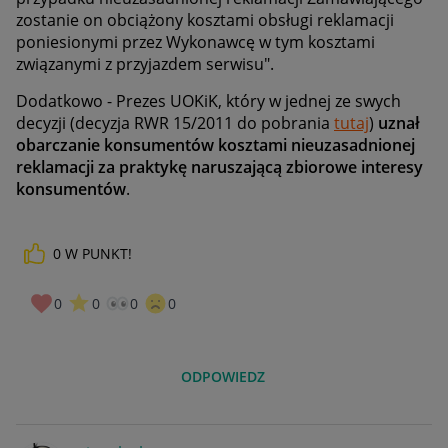
zostanie on obciążony kosztami obsługi reklamacji
poniesionymi przez Wykonawcę w tym kosztami
związanymi z przyjazdem serwisu".
Dodatkowo -
Prezes UOKiK, który w jednej ze swych
decyzji (decyzja RWR 15/2011 do pobrania
tutaj
)
uznał
obarczanie konsumentów kosztami nieuzasadnionej
reklamacji za praktykę naruszającą zbiorowe interesy
konsumentów
.
0
W PUNKT!
0
0
0
0
ODPOWIEDZ