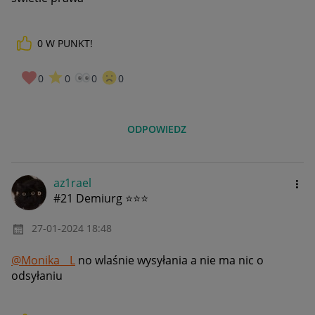
0
W PUNKT!
0
0
0
0
ODPOWIEDZ
az1rael
#21 Demiurg ⭐⭐⭐
‎27-01-2024
18:48
@Monika__L
no wlaśnie wysyłania a nie ma nic o
odsyłaniu