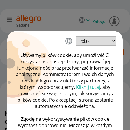
Zaloguj
Gadane
Używamy plików cookie, aby umożliwić Ci
korzystanie z naszej strony, poprawiać jej
funkcjonalność oraz przetwarzać informacje
Dyskusje kupujących
OPCJE
analityczne. Administratorem Twoich danych
będzie Allegro oraz niektórzy partnerzy, z
którymi współpracujemy.
Kliknij tutaj
, aby
dowiedzieć się więcej o tym, jak korzystamy z
WSZYSTKIE TEMATY
plików cookie. Po akceptacji strona zostanie
automatycznie odświeżona.
Ktoś wie gdzie mogę zgłosić złą
Zgodę na wykorzystywanie plików cookie
obsługę i brak pomocy ze strony
wyrażasz dobrowolnie. Możesz ją w każdym
pracowników Allegro?