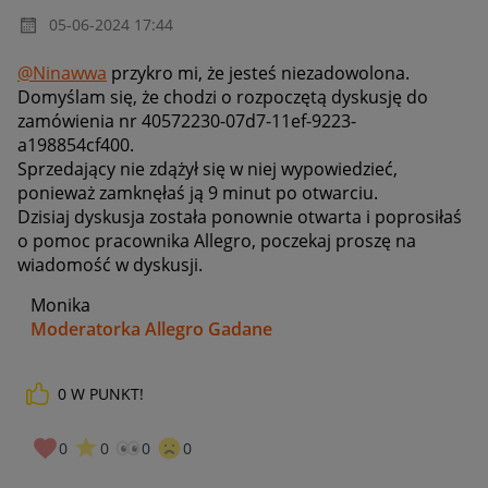
‎05-06-2024
17:44
@Ninawwa
przykro mi, że jesteś niezadowolona.
Domyślam się, że chodzi o rozpoczętą dyskusję do
zamówienia nr 40572230-07d7-11ef-9223-
a198854cf400.
Sprzedający nie zdążył się w niej wypowiedzieć,
ponieważ zamknęłaś ją 9 minut po otwarciu.
Dzisiaj dyskusja została ponownie otwarta i poprosiłaś
o pomoc pracownika Allegro, poczekaj proszę na
wiadomość w dyskusji.
Monika
Moderatorka Allegro Gadane
0
W PUNKT!
0
0
0
0