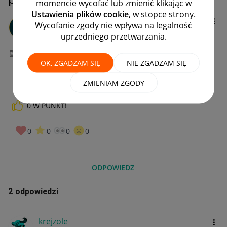
momencie wycofać lub zmienić klikając w
Ustawienia plików cookie
, w stopce strony.
Ninawwa
Wycofanie zgody nie wpływa na legalność
#7 Wielbiciel
uprzedniego przetwarzania.
‎05-06-2024
16:17
OK, ZGADZAM SIĘ
NIE ZGADZAM SIĘ
ZMIENIAM ZGODY
0
W PUNKT!
0
0
0
0
ODPOWIEDZ
2 odpowiedzi
krejzole