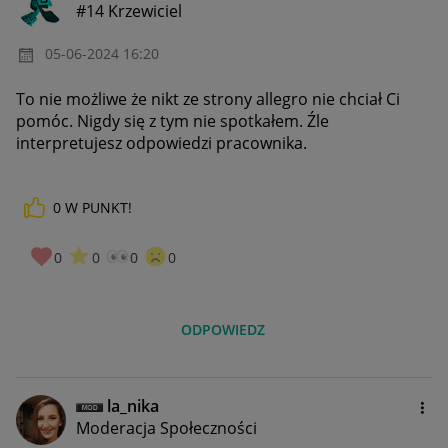
#14 Krzewiciel
‎05-06-2024
16:20
To nie możliwe że nikt ze strony allegro nie chciał Ci
pomóc. Nigdy się z tym nie spotkałem. Źle
interpretujesz odpowiedzi pracownika.
0
W PUNKT!
0
0
0
0
ODPOWIEDZ
la_nika
Moderacja Społeczności