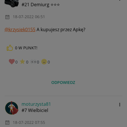
#21 Demiurg ⭐⭐⭐
‎18-07-2022
06:51
@krzysiek0155
A kupujesz przez Apkę?
0
W PUNKT!
0
0
0
0
ODPOWIEDZ
moturzysta81
#7 Wielbiciel
‎18-07-2022
07:55