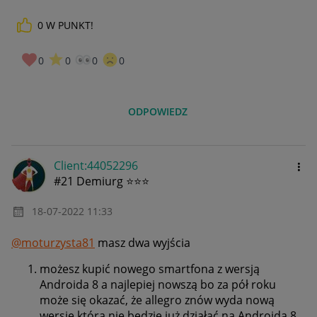
0
W PUNKT!
0
0
0
0
ODPOWIEDZ
Client:44052296
#21 Demiurg ⭐⭐⭐
‎18-07-2022
11:33
@moturzysta81
masz dwa wyjścia
możesz kupić nowego smartfona z wersją
Androida 8 a najlepiej nowszą bo za pół roku
może się okazać, że allegro znów wyda nową
wersje która nie będzie już działać na Androida 8