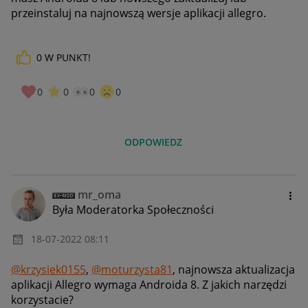
przeinstaluj na najnowszą wersje aplikacji allegro.
0
W PUNKT!
0
0
0
0
ODPOWIEDZ
mr_oma
Była Moderatorka Społeczności
‎18-07-2022
08:11
@krzysiek0155
,
@moturzysta81
, najnowsza aktualizacja
aplikacji Allegro wymaga Androida 8. Z jakich narzędzi
korzystacie?