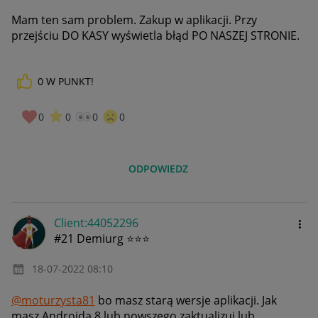
Mam ten sam problem. Zakup w aplikacji. Przy
przejściu DO KASY wyświetla błąd PO NASZEJ STRONIE.
0
W PUNKT!
0
0
0
0
ODPOWIEDZ
Client:44052296
#21 Demiurg ⭐⭐⭐
‎18-07-2022
08:10
@moturzysta81
bo masz starą wersje aplikacji. Jak
masz Androida 8 lub nowszego zaktualizuj lub