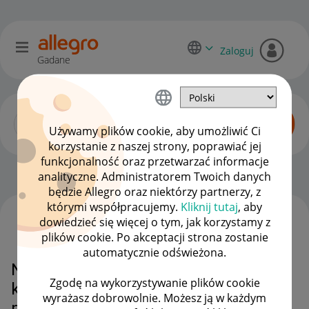
Zaloguj
Gadane
Używamy plików cookie, aby umożliwić Ci
korzystanie z naszej strony, poprawiać jej
funkcjonalność oraz przetwarzać informacje
Dyskusje kupujących
OPCJE
analityczne. Administratorem Twoich danych
będzie Allegro oraz niektórzy partnerzy, z
którymi współpracujemy.
Kliknij tutaj
, aby
dowiedzieć się więcej o tym, jak korzystamy z
WSZYSTKIE TEMATY
plików cookie. Po akceptacji strona zostanie
automatycznie odświeżona.
Nie mogę zrobić zakupów z
Zgodę na wykorzystywanie plików cookie
koszyka,od paru dni pokazuje że
wyrażasz dobrowolnie. Możesz ją w każdym
problem jest po waszej stronie