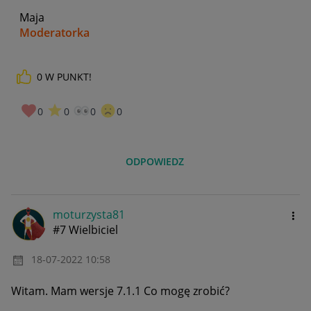
Maja
Moderatorka
0
W PUNKT!
_____________
Daj znać, co myślisz o Allegro Gadane i wypełnij ankietę!
🙂
0
0
0
0
ODPOWIEDZ
moturzysta81
#7 Wielbiciel
‎18-07-2022
10:58
Witam. Mam wersje 7.1.1 Co mogę zrobić?