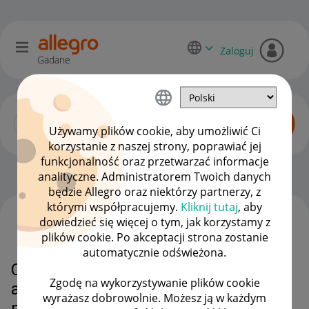
Zaloguj
Gadane
Używamy plików cookie, aby umożliwić Ci
korzystanie z naszej strony, poprawiać jej
funkcjonalność oraz przetwarzać informacje
Początkujący sprzedawcy
OPCJE
analityczne. Administratorem Twoich danych
będzie Allegro oraz niektórzy partnerzy, z
którymi współpracujemy.
Kliknij tutaj
, aby
dowiedzieć się więcej o tym, jak korzystamy z
WSZYSTKIE TEMATY
plików cookie. Po akceptacji strona zostanie
automatycznie odświeżona.
Chcialabym zrezygnowac z
Zgodę na wykorzystywanie plików cookie
abonamentu podstawowego. Jak
wyrażasz dobrowolnie. Możesz ją w każdym
mam to zrobic?