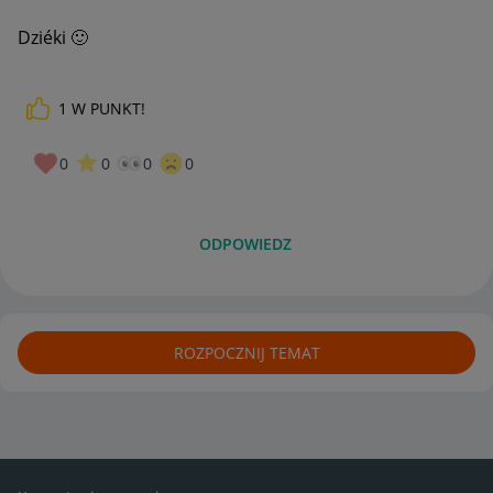
Dziéki
🙂
1
W PUNKT!
0
0
0
0
ODPOWIEDZ
ROZPOCZNIJ TEMAT