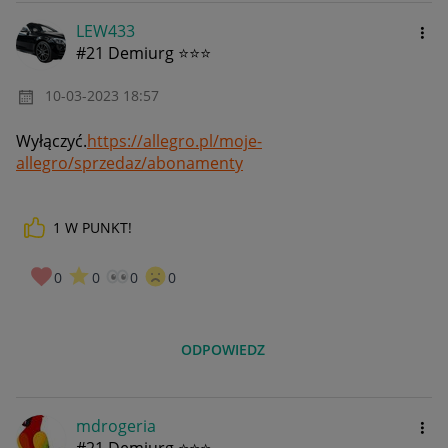
LEW433
#21 Demiurg ⭐⭐⭐
‎10-03-2023
18:57
Wyłączyć.
https://allegro.pl/moje-
allegro/sprzedaz/abonamenty
1
W PUNKT!
0
0
0
0
ODPOWIEDZ
mdrogeria