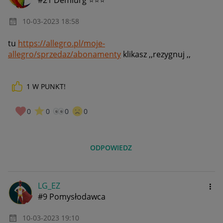
#21 Demiurg ⭐⭐⭐
‎10-03-2023
18:58
tu
https://allegro.pl/moje-
allegro/sprzedaz/abonamenty
klikasz ,,rezygnuj ,,
1
W PUNKT!
0
0
0
0
ODPOWIEDZ
LG_EZ
#9 Pomysłodawca
‎10-03-2023
19:10