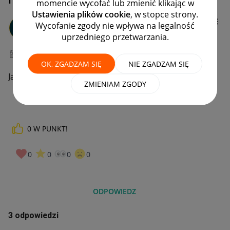
momencie wycofać lub zmienić klikając w
Ustawienia plików cookie
, w stopce strony.
LG_EZ
Wycofanie zgody nie wpływa na legalność
#9 Pomysłodawca
uprzedniego przetwarzania.
‎10-03-2023
18:55
OK, ZGADZAM SIĘ
NIE ZGADZAM SIĘ
Jak moge zrezygnowac z abonamentu w ogóle?
ZMIENIAM ZGODY
0
W PUNKT!
0
0
0
0
ODPOWIEDZ
3 odpowiedzi