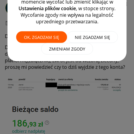
momencie wycofać lub zmienić klikając w
eMadox_pl
Ustawienia plików cookie
, w stopce strony.
#7 Wielbiciel
Wycofanie zgody nie wpływa na legalność
uprzedniego przetwarzania.
‎15-05-2020
07:56
Dzień dobry,
OK, ZGADZAM SIĘ
NIE ZGADZAM SIĘ
Dzisiaj musi się zrealizować wypłata środków z allegro
ZMIENIAM ZGODY
do mojego klienta, wpłaciłem środki na
platformę(załącznik), zwrot jest od wczoraj zlecony,
proszę mi powiedzieć czy to dziś wyjdzie z tego konta?