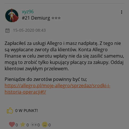
xyz96
#21 Demiurg ⭐⭐⭐
‎15-05-2020
08:43
Zapłaciłeś za usługi Allegro i masz nadpłatę. Z tego nie
są wypłacane zwroty dla klientów. Konta Allegro
Finanse w celu zwrotu wpłaty nie da się zasilić samemu,
mogą to zrobić tylko kupujący płacący za zakupy. Oddaj
klientowi zwykłym przelewem.
Pieniądze do zwrotów powinny być tu;
https://allegro.pl/moje-allegro/sprzedaz/srodki-i-
historia-operacji#!/
0
W PUNKT!
0
0
0
0