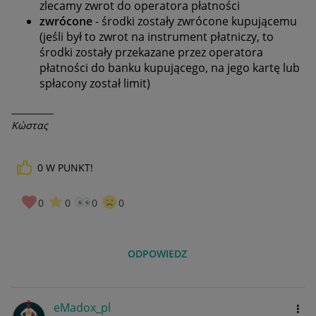
zlecamy zwrot do operatora płatności
zwrócone
- środki zostały zwrócone kupującemu
(jeśli był to zwrot na instrument płatniczy, to
środki zostały przekazane przez operatora
płatności do banku kupującego, na jego kartę lub
spłacony został limit)
__________
Κώστας
0
W PUNKT!
0
0
0
0
ODPOWIEDZ
eMadox_pl