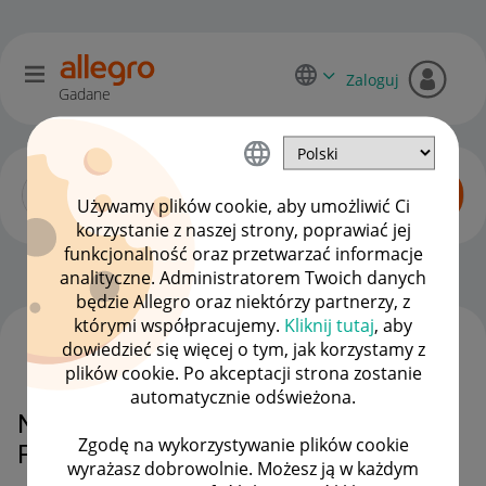
Zaloguj
Gadane
Używamy plików cookie, aby umożliwić Ci
korzystanie z naszej strony, poprawiać jej
funkcjonalność oraz przetwarzać informacje
Początkujący sprzedawcy
OPCJE
analityczne. Administratorem Twoich danych
będzie Allegro oraz niektórzy partnerzy, z
którymi współpracujemy.
Kliknij tutaj
, aby
dowiedzieć się więcej o tym, jak korzystamy z
WSZYSTKIE TEMATY
plików cookie. Po akceptacji strona zostanie
automatycznie odświeżona.
Nie mogę zrealizować zwrotu,
Zgodę na wykorzystywanie plików cookie
Pilna pomoc
wyrażasz dobrowolnie. Możesz ją w każdym