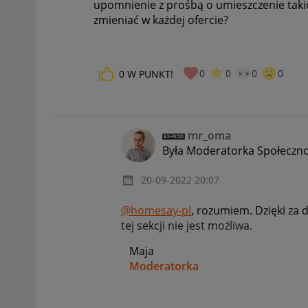
upomnienie z prośbą o umieszczenie takic
zmieniać w każdej ofercie?
0
0
0
0
0
W PUNKT!
mr_oma
Była Moderatorka Społeczno
‎20-09-2022
20:07
@homesay-pl
, rozumiem. Dzięki za
tej sekcji nie jest możliwa.
Maja
Moderatorka