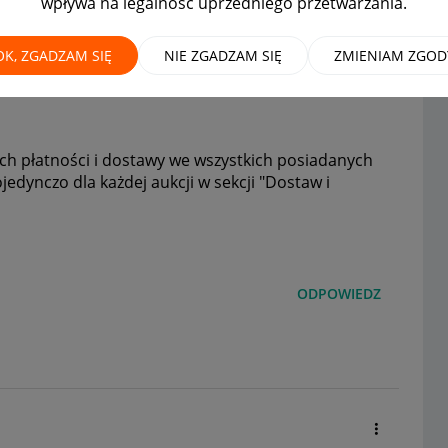
wpływa na legalność uprzedniego przetwarzania.
wystawienia/edycji
OK, ZGADZAM SIĘ
NIE ZGADZAM SIĘ
ZMIENIAM ZGOD
ych płatności i dostawy we wszystkich posiadanych
jedynczo dla każdej aukcji w sekcji "Dostaw i
ODPOWIEDZ