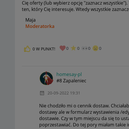
Cię oferty (lub wybierz opcję "zaznacz wszystkie")
ten, który Cię interesuje. Wtedy wszystkie zaznac
Maja
Moderatorka
_____________
0
0
0
0
0
W PUNKT!
Daj znać, co myślisz o Allegro Gadane i wypełnij ankietę!
🙂
homesay-pl
#8 Zapaleniec
‎20-09-2022
19:31
Nie chodziło mi o cennik dostaw. Chciał
dostawy ale w formularz wystawienia /edy
dostawie. Czy w tym miejscu da się to us
poprzestawiać. Do tej pory miałam takie 