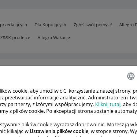
Sprzedających
Dla Kupujących
Zgłoś swój pomysł!
Allegro 
CZ&SK prodejce
Allegro Wakacje
ków cookie, aby umożliwić Ci korzystanie z naszej strony, p
edawcy
"Dostaw i płatność" w formularzu wystawienia/edycji
az przetwarzać informacje analityczne. Administratorem Tw
órzy partnerzy, z którymi współpracujemy.
Kliknij tutaj
, aby d
tamy z plików cookie. Po akceptacji strona zostanie automat
 TEMATÓW
POPRZEDNIA
NASTĘPNA
stywanie plików cookie wyrażasz dobrowolnie. Możesz ją 
ić klikając w
Ustawienia plików cookie
, w stopce strony. W