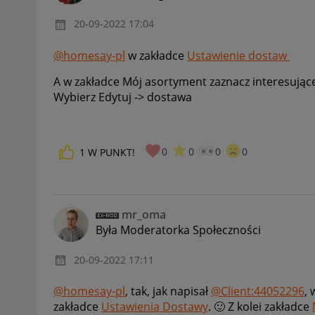
‎20-09-2022
17:04
@homesay-pl
w zakładce
Ustawienie dostaw
A w zakładce Mój asortyment zaznacz interesujące 
Wybierz Edytuj -> dostawa
0
0
0
0
1
W PUNKT!
mr_oma
Była Moderatorka Społeczności
‎20-09-2022
17:11
@homesay-pl
, tak, jak napisał
@Client:44052296
,
zakładce
Ustawienia Dostawy
.
🙂
Z kolei zakładce