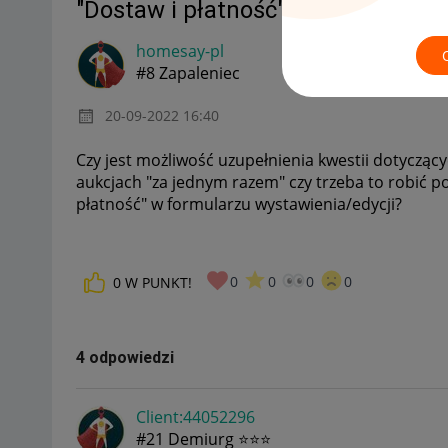
"Dostaw i płatność" w formularzu 
homesay-pl
#8 Zapaleniec
‎20-09-2022
16:40
Czy jest możliwość uzupełnienia kwestii dotycząc
aukcjach "za jednym razem" czy trzeba to robić po
płatność" w formularzu wystawienia/edycji?
0
0
0
0
0
W PUNKT!
4 odpowiedzi
Client:44052296
#21 Demiurg ⭐⭐⭐