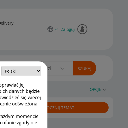
Delivery
Zaloguj
oprawiać jej
OPCJE
oich danych będzie
owiedzieć się więcej
ycznie odświeżona.
ROZPOCZNIJ TEMAT
w każdym momencie
ycofanie zgody nie