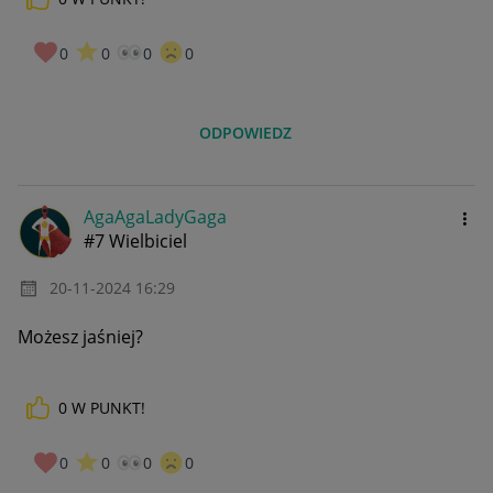
0
0
0
0
ODPOWIEDZ
AgaAgaLadyGaga
#7 Wielbiciel
‎20-11-2024
16:29
Możesz jaśniej?
0
W PUNKT!
0
0
0
0