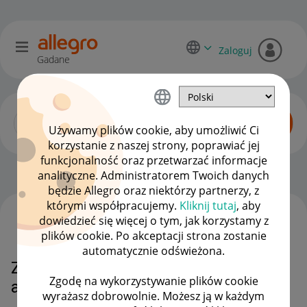
Zaloguj
Gadane
Używamy plików cookie, aby umożliwić Ci
korzystanie z naszej strony, poprawiać jej
funkcjonalność oraz przetwarzać informacje
Początkujący sprzedawcy
OPCJE
analityczne. Administratorem Twoich danych
będzie Allegro oraz niektórzy partnerzy, z
którymi współpracujemy.
Kliknij tutaj
, aby
dowiedzieć się więcej o tym, jak korzystamy z
WSZYSTKIE TEMATY
plików cookie. Po akceptacji strona zostanie
automatycznie odświeżona.
Zablokowane konto a wykupiony
Zgodę na wykorzystywanie plików cookie
allegro Smart
wyrażasz dobrowolnie. Możesz ją w każdym