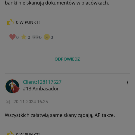
banki nie skanują dokumentów w placówkach.
0
W PUNKT!
0
0
0
0
ODPOWIEDZ
Client:12811752
7
#13 Ambasador
‎20-11-2024
16:25
Wszystkich załatwią same skany żądają, AP także.
0
W PUNKT!