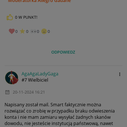
Moderatorka Allegro Gadane
0
W PUNKT!
0
0
0
0
ODPOWIEDZ
AgaAgaLadyGaga
#7 Wielbiciel
‎20-11-2024
16:21
Napisany został mail. Smart faktycznie można
rozwiązać co zrobię w przypadku braku odwieszenia
konta i nie mam zamiaru wysyłać żadnych skanów
dowodu, nie jesteście instytucją państwową, nawet