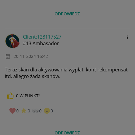
ODPOWIEDZ
Client:12811752
7
#13 Ambasador
‎20-11-2024
16:42
Teraz skan dla aktywowania wypłat, kont rekompensat
itd. allegro żąda skanów.
0
W PUNKT!
0
0
0
0
ODPOWIEDZ