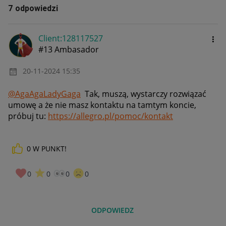
7 odpowiedzi
Client:12811752
7
#13 Ambasador
‎20-11-2024
15:35
@AgaAgaLadyGaga
Tak, muszą, wystarczy rozwiązać
umowę a że nie masz kontaktu na tamtym koncie,
próbuj tu:
https://allegro.pl/pomoc/kontakt
0
W PUNKT!
0
0
0
0
ODPOWIEDZ