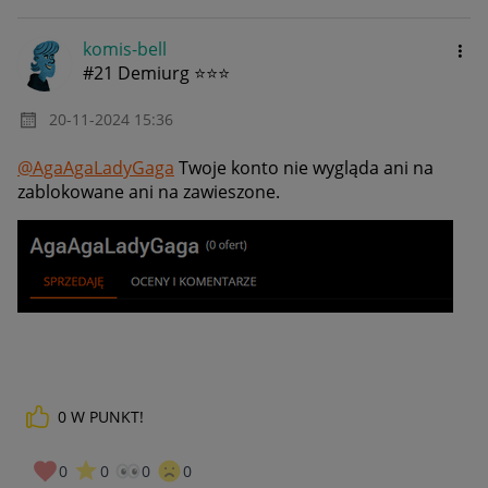
komis-bell
#21 Demiurg ⭐⭐⭐
‎20-11-2024
15:36
@AgaAgaLadyGaga
Twoje konto nie wygląda ani na
zablokowane ani na zawieszone.
0
W PUNKT!
0
0
0
0