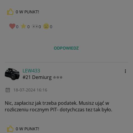
0
W PUNKT!
0
0
0
0
ODPOWIEDZ
LEW433
#21 Demiurg ⭐⭐⭐
‎18-07-2024
16:16
Nic, zapłacisz jak trzeba podatek. Musisz ująć w
rozliczeniu rocznym PIT- dotychczas tez tak było.
0
W PUNKT!