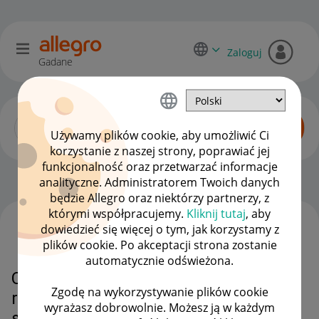
Zaloguj
Gadane
Używamy plików cookie, aby umożliwić Ci
korzystanie z naszej strony, poprawiać jej
funkcjonalność oraz przetwarzać informacje
Sprzedający o Allegro Lokalnie
OPCJE
analityczne. Administratorem Twoich danych
będzie Allegro oraz niektórzy partnerzy, z
którymi współpracujemy.
Kliknij tutaj
, aby
dowiedzieć się więcej o tym, jak korzystamy z
WSZYSTKIE TEMATY
plików cookie. Po akceptacji strona zostanie
automatycznie odświeżona.
Co jeśli na Allegro lokalnie
Zgodę na wykorzystywanie plików cookie
rzeczywiście przekroczyłam 30
wyrażasz dobrowolnie. Możesz ją w każdym
szt. sprzedaży i nadal chce