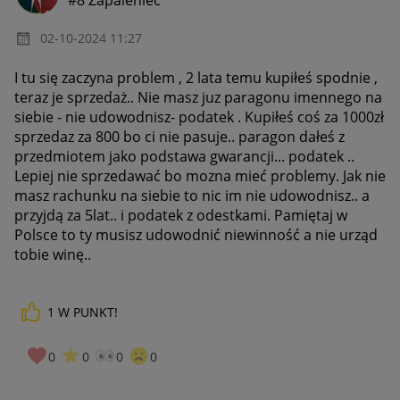
‎02-10-2024
11:27
I tu się zaczyna problem , 2 lata temu kupiłeś spodnie ,
teraz je sprzedaż.. Nie masz juz paragonu imennego na
siebie - nie udowodnisz- podatek . Kupiłeś coś za 1000zł
sprzedaz za 800 bo ci nie pasuje.. paragon dałeś z
przedmiotem jako podstawa gwarancji... podatek ..
Lepiej nie sprzedawać bo mozna mieć problemy. Jak nie
masz rachunku na siebie to nic im nie udowodnisz.. a
przyjdą za 5lat.. i podatek z odestkami. Pamiętaj w
Polsce to ty musisz udowodnić niewinność a nie urząd
tobie winę..
1
W PUNKT!
0
0
0
0