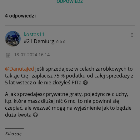
ODPOWIEDZ
4 odpowiedzi
kostas11
#21 Demiurg ⭐⭐⭐
‎18-07-2024
16:14
@DanutaJed
jeśli sprzedajesz w celach zarobkowych to
tak zje Cię i zapłacisz 75 % podatku od całej sprzedaży z
5 lat wstecz o ile nie złożyłeś PITa
😄
A jak sprzedajesz prywatne graty, pojedyncze ciuchy,
itp. które masz dłużej nić 6 mc. to nie powinni się
czepiać, ale wezwać mogą na wyjaśnienie jak to będzie
duża kwota
😄
__________
Κώστας