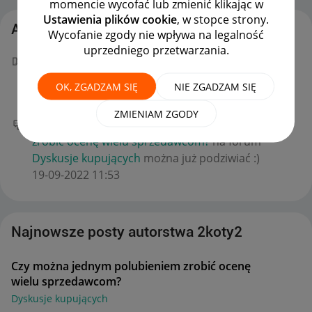
momencie wycofać lub zmienić klikając w
Ustawienia plików cookie
, w stopce strony.
Aktywność 2koty2
Wycofanie zgody nie wpływa na legalność
uprzedniego przetwarzania.
Gratulacje! Masz nowy "W punkt!" za wpis
Czy
można jednym polubieniem zrobić ocenę wielu
OK, ZGADZAM SIĘ
NIE ZGADZAM SIĘ
sprzedawcom?
.
‎19-09-2022
15:09
ZMIENIAM ZGODY
Twój nowy wpis
Czy można jednym polubieniem
zrobić ocenę wielu sprzedawcom?
na forum
Dyskusje kupujących
można już podziwiać :)
‎19-09-2022
11:53
Najnowsze posty autorstwa 2koty2
Czy można jednym polubieniem zrobić ocenę
wielu sprzedawcom?
Dyskusje kupujących