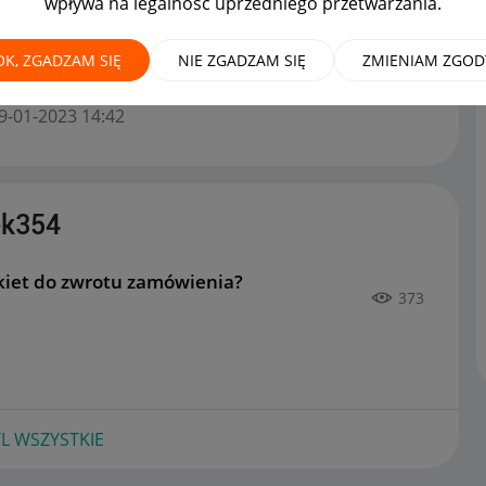
wpływa na legalność uprzedniego przetwarzania.
OK, ZGADZAM SIĘ
NIE ZGADZAM SIĘ
ZMIENIAM ZGOD
ększą ilość etykiet do zwrotu zamówienia?
na forum
19-01-2023
14:42
ek354
kiet do zwrotu zamówienia?
373
L WSZYSTKIE