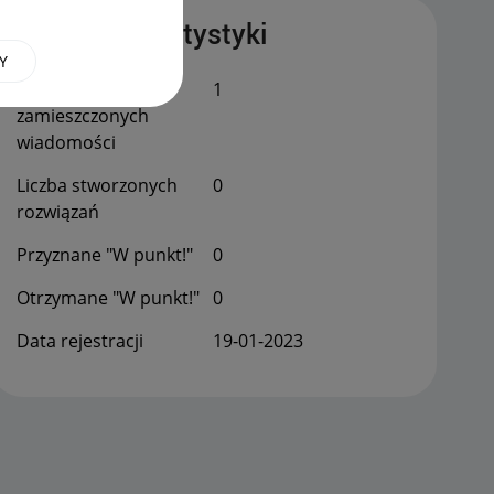
Publiczne statystyki
Y
Łączna liczba
1
zamieszczonych
wiadomości
Liczba stworzonych
0
rozwiązań
Przyznane "W punkt!"
0
Otrzymane "W punkt!"
0
Data rejestracji
‎19-01-2023