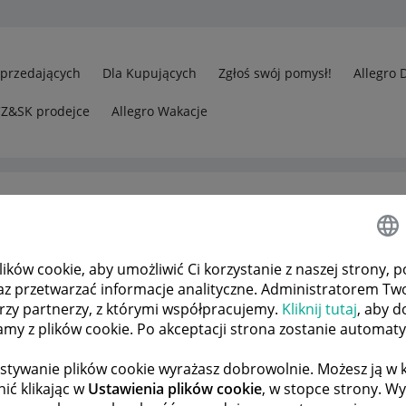
Sprzedających
Dla Kupujących
Zgłoś swój pomysł!
Allegro 
CZ&SK prodejce
Allegro Wakacje
ków cookie, aby umożliwić Ci korzystanie z naszej strony, p
az przetwarzać informacje analityczne. Administratorem Tw
órzy partnerzy, z którymi współpracujemy.
Kliknij tutaj
, aby d
tamy z plików cookie. Po akceptacji strona zostanie automat
stywanie plików cookie wyrażasz dobrowolnie. Możesz ją 
ić klikając w
Ustawienia plików cookie
, w stopce strony. W