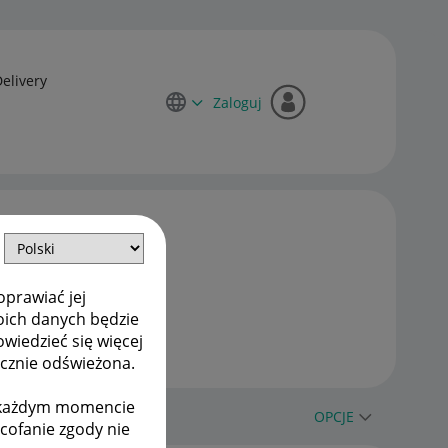
Delivery
Zaloguj
oprawiać jej
oich danych będzie
owiedzieć się więcej
ycznie odświeżona.
w każdym momencie
OPCJE
ycofanie zgody nie