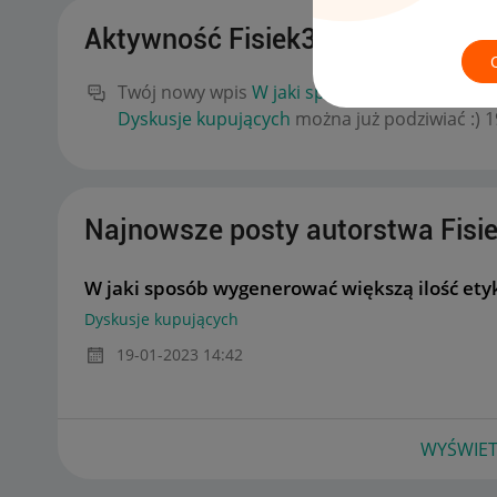
Aktywność Fisiek354
Twój nowy wpis
W jaki sposób wygenerować wi
Dyskusje kupujących
można już podziwiać :)
‎
Najnowsze posty autorstwa Fisi
W jaki sposób wygenerować większą ilość ety
Dyskusje kupujących
‎19-01-2023
14:42
WYŚWIET