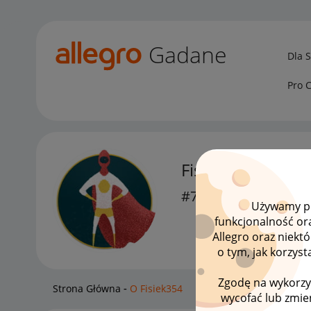
Gadane
Dla 
Pro 
Fisiek354
#7 Wielbiciel
Używamy pli
funkcjonalność or
Allegro oraz niekt
o tym, jak korzys
Zgodę na wykorzy
Strona Główna
O Fisiek354
wycofać lub zmien