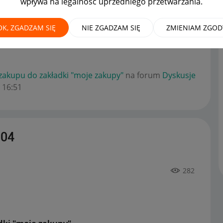
wpływa na legalność uprzedniego przetwarzania.
OK, ZGADZAM SIĘ
NIE ZGADZAM SIĘ
ZMIENIAM ZGOD
 lat
na forum
Dyskusje kupujących
można już
zakupu do zakładki "moje zakupy"
na forum
Dyskusje
16:51
104
282