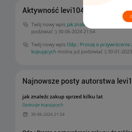
Aktywność levi104
Twój nowy wpis
jak znaleźc zakup sprzed kilku
podziwiać :)
‎30-06-2024
21:54
Twój nowy wpis
Odp.: Proszę o przywrócenie 
kupujących
można już podziwiać :)
‎30-01-2023
Najnowsze posty autorstwa levi
jak znaleźc zakup sprzed kilku lat
Dyskusje kupujących
‎30-06-2024
21:54