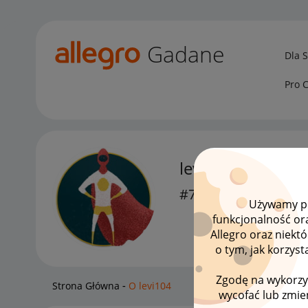
Gadane
Dla 
Pro 
levi104
#7 Wielbiciel
Używamy pli
funkcjonalność or
Allegro oraz niekt
o tym, jak korzys
Zgodę na wykorzy
Strona Główna
O levi104
wycofać lub zmien