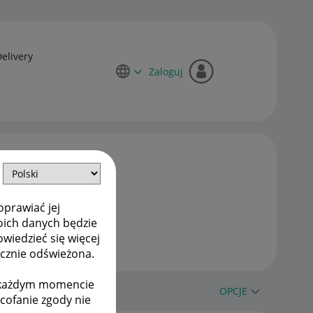
Delivery
Zaloguj
oprawiać jej
oich danych będzie
owiedzieć się więcej
ycznie odświeżona.
w każdym momencie
OPCJE
ycofanie zgody nie