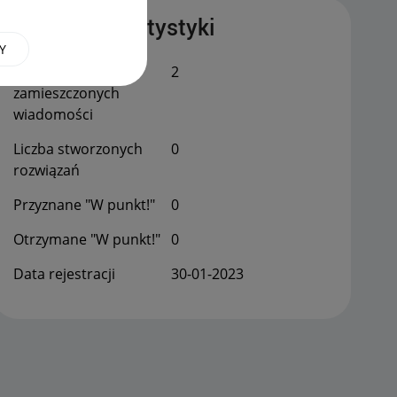
Publiczne statystyki
Y
Łączna liczba
2
zamieszczonych
wiadomości
Liczba stworzonych
0
rozwiązań
Przyznane "W punkt!"
0
Otrzymane "W punkt!"
0
Data rejestracji
‎30-01-2023