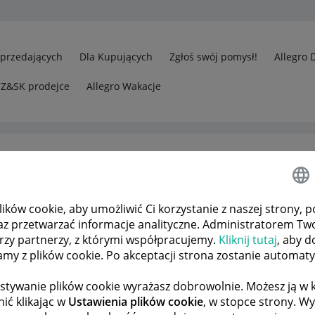
Sprzedających
Dla Kupujących
Zgłoś swój pomysł!
Allegro 
CZ&SK prodejce
Allegro Wakacje
ków cookie, aby umożliwić Ci korzystanie z naszej strony, p
az przetwarzać informacje analityczne. Administratorem Tw
órzy partnerzy, z którymi współpracujemy.
Kliknij tutaj
, aby d
tamy z plików cookie. Po akceptacji strona zostanie automat
stywanie plików cookie wyrażasz dobrowolnie. Możesz ją 
ić klikając w
Ustawienia plików cookie
, w stopce strony. W