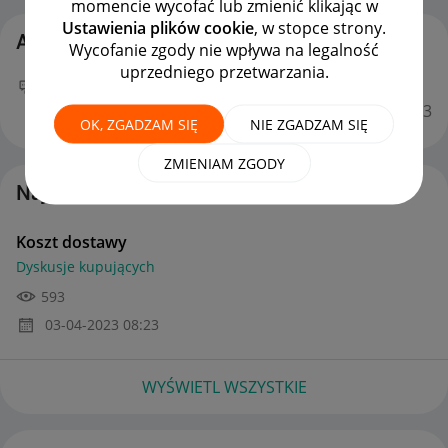
momencie wycofać lub zmienić klikając w
Ustawienia plików cookie
, w stopce strony.
Aktywność wandern7
Wycofanie zgody nie wpływa na legalność
uprzedniego przetwarzania.
Twój nowy wpis
Koszt dostawy
na forum
Dyskusje
kupujących
można już podziwiać :)
‎03-04-2023
08:23
OK, ZGADZAM SIĘ
NIE ZGADZAM SIĘ
ZMIENIAM ZGODY
Najnowsze posty autorstwa wandern7
Koszt dostawy
Dyskusje kupujących
593
‎03-04-2023
08:23
WYŚWIETL WSZYSTKIE