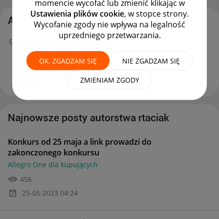
momencie wycofać lub zmienić klikając w
Ustawienia plików cookie
, w stopce strony.
Aktywność rtaciak
Wycofanie zgody nie wpływa na legalność
uprzedniego przetwarzania.
Twój nowy wpis
Konkurs od 25 maja a link
prowadzi do zakonczonego konkursu
na forum
OK, ZGADZAM SIĘ
NIE ZGADZAM SIĘ
Allegro One dla kupujących
można już podziwiać :)
‎25-05-2023
04:24
ZMIENIAM ZGODY
Najnowsze posty autorstwa rtaciak
Konkurs od 25 maja a link prowadzi do
zakonczonego konkursu
Allegro One dla kupujących
456
‎25-05-2023
04:24