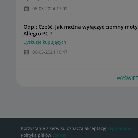
‎06-03-2024
17:02
Odp.: Cześć. Jak można wyłączyć ciemny moty
Allegro PC ?
Dyskusje kupujących
‎06-03-2024
16:47
WYŚWIET
Korzystanie z serwisu oznacza akceptację
regulaminu
Polityka plików
cookie