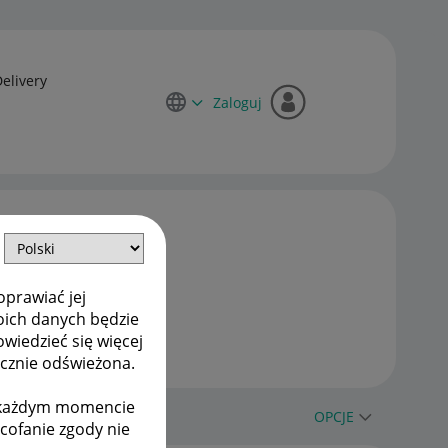
Delivery
Zaloguj
oprawiać jej
oich danych będzie
owiedzieć się więcej
ycznie odświeżona.
w każdym momencie
OPCJE
ycofanie zgody nie