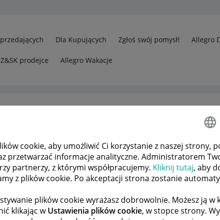
Sprzedających
Dla Kupujących
Zgłoś swój pomysł!
Allegro 
CZ&SK prodejce
Allegro Wakacje
ków cookie, aby umożliwić Ci korzystanie z naszej strony, p
az przetwarzać informacje analityczne. Administratorem Tw
órzy partnerzy, z którymi współpracujemy.
Kliknij tutaj
, aby d
tamy z plików cookie. Po akceptacji strona zostanie automat
stywanie plików cookie wyrażasz dobrowolnie. Możesz ją 
ić klikając w
Ustawienia plików cookie
, w stopce strony. W