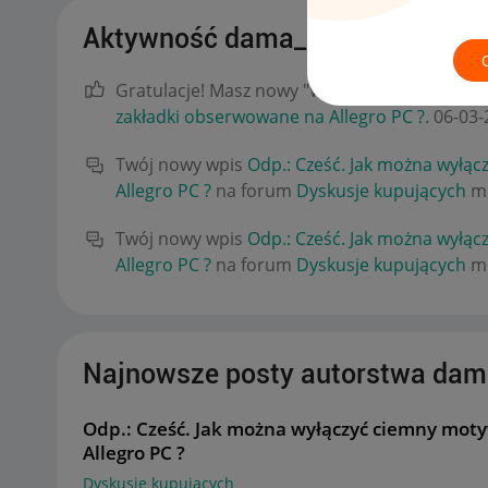
Aktywność dama_kier
Gratulacje! Masz nowy "W punkt!" za wpis
Odp
zakładki obserwowane na Allegro PC ?
.
‎06-03
Twój nowy wpis
Odp.: Cześć. Jak można wyłąc
Allegro PC ?
na forum
Dyskusje kupujących
mo
Twój nowy wpis
Odp.: Cześć. Jak można wyłąc
Allegro PC ?
na forum
Dyskusje kupujących
mo
Najnowsze posty autorstwa dam
Odp.: Cześć. Jak można wyłączyć ciemny moty
Allegro PC ?
Dyskusje kupujących