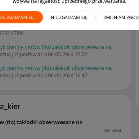
wpływa na legalność uprzedniego przetwarzania.
OK, ZGADZAM SIĘ
NIE ZGADZAM SIĘ
ZMIENIAM ZGOD
.: Cześć. Jak można wyłączyć ciemny motyw (tło)
-2024
17:08
zyć ciemny motyw (tło) zakładki obserwowane na
żna już podziwiać :)
‎06-03-2024
17:02
zyć ciemny motyw (tło) zakładki obserwowane na
żna już podziwiać :)
‎06-03-2024
16:47
a_kier
w (tło) zakładki obserwowane na
5844