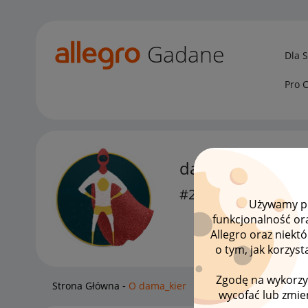
Gadane
Dla 
Pro 
dama_kier
#2 Obserwator
Używamy pli
funkcjonalność or
Allegro oraz niekt
o tym, jak korzys
Zgodę na wykorzy
Strona Główna
O dama_kier
wycofać lub zmien