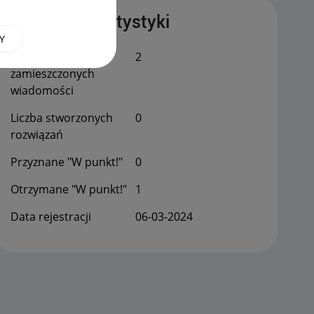
Publiczne statystyki
Y
Łączna liczba
2
zamieszczonych
wiadomości
Liczba stworzonych
0
rozwiązań
Przyznane "W punkt!"
0
Otrzymane "W punkt!"
1
Data rejestracji
‎06-03-2024