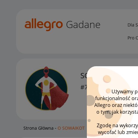
Gadane
Dla 
Pro 
SOWAIKOT
#7 Wielbiciel
Używamy pli
funkcjonalność or
Allegro oraz niekt
o tym, jak korzys
Zgodę na wykorzy
Strona Główna
O SOWAIKOT
wycofać lub zmien