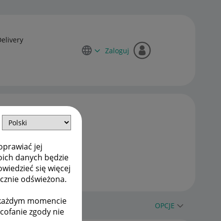
Delivery
Zaloguj
oprawiać jej
oich danych będzie
owiedzieć się więcej
ycznie odświeżona.
w każdym momencie
OPCJE
ycofanie zgody nie