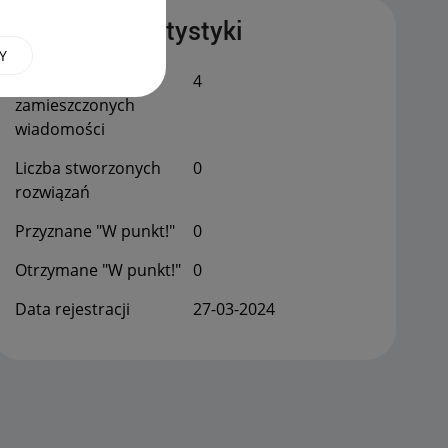
Publiczne statystyki
Y
Łączna liczba
4
zamieszczonych
wiadomości
Liczba stworzonych
0
rozwiązań
Przyznane "W punkt!"
0
Otrzymane "W punkt!"
0
Data rejestracji
‎27-03-2024