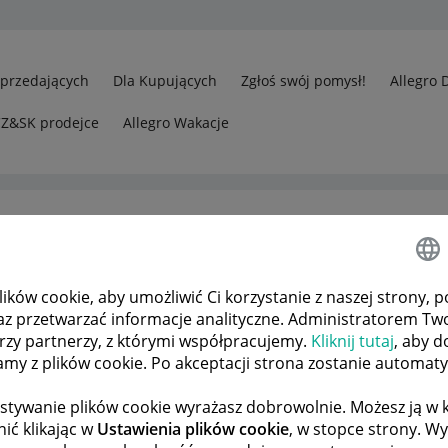
Sprzedających
Dla Kupujących
Zgłoś swój pomysł!
Allegro 
CZ&SK prodejce
Allegro Wakacje
ków cookie, aby umożliwić Ci korzystanie z naszej strony, p
az przetwarzać informacje analityczne. Administratorem Tw
órzy partnerzy, z którymi współpracujemy.
Kliknij tutaj
, aby d
tamy z plików cookie. Po akceptacji strona zostanie automat
stywanie plików cookie wyrażasz dobrowolnie. Możesz ją 
ić klikając w
Ustawienia plików cookie
, w stopce strony. W