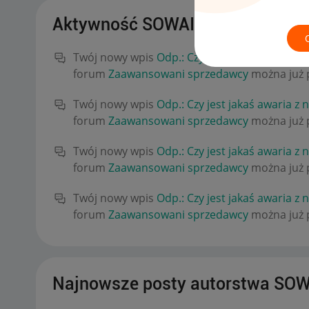
Aktywność SOWAIKOT
Twój nowy wpis
Odp.: Czy jest jakaś awaria z
forum
Zaawansowani sprzedawcy
można już p
Twój nowy wpis
Odp.: Czy jest jakaś awaria z
forum
Zaawansowani sprzedawcy
można już p
Twój nowy wpis
Odp.: Czy jest jakaś awaria z
forum
Zaawansowani sprzedawcy
można już p
Twój nowy wpis
Odp.: Czy jest jakaś awaria z
forum
Zaawansowani sprzedawcy
można już p
Najnowsze posty autorstwa SO