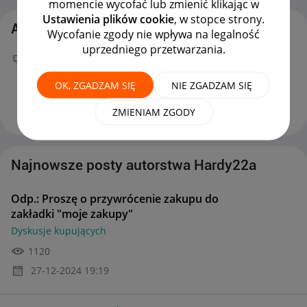
momencie wycofać lub zmienić klikając w
Ustawienia plików cookie
, w stopce strony.
Aktywność Hardy22a
Wycofanie zgody nie wpływa na legalność
uprzedniego przetwarzania.
Twój nowy wpis
Odp.: Proszę o przywrócenie
zakupu do zakładki "moje zakupy"
na forum
OK, ZGADZAM SIĘ
NIE ZGADZAM SIĘ
Dyskusje kupujących
można już podziwiać :)
‎27-12-2024
19:19
ZMIENIAM ZGODY
Najnowsze posty autorstwa Hardy22a
Odp.: Proszę o przywrócenie zakupu do
zakładki "moje zakupy"
Dyskusje kupujących
1120
‎27-12-2024
19:19