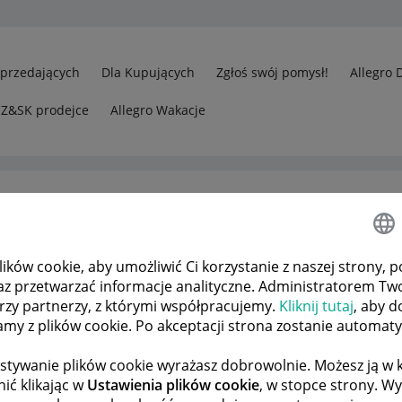
Sprzedających
Dla Kupujących
Zgłoś swój pomysł!
Allegro 
CZ&SK prodejce
Allegro Wakacje
ków cookie, aby umożliwić Ci korzystanie z naszej strony, p
az przetwarzać informacje analityczne. Administratorem Tw
órzy partnerzy, z którymi współpracujemy.
Kliknij tutaj
, aby d
tamy z plików cookie. Po akceptacji strona zostanie automat
stywanie plików cookie wyrażasz dobrowolnie. Możesz ją 
ić klikając w
Ustawienia plików cookie
, w stopce strony. W