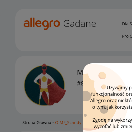
Gadane
Dla 
Pro 
MF_Scandy
#8 Zapaleniec
Używamy pli
funkcjonalność or
Allegro oraz niekt
o tym, jak korzys
Zgodę na wykorzy
Strona Główna
O MF_Scandy
wycofać lub zmien