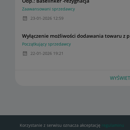
Odp.: Baselinker -rezygnacja
Zaawansowani sprzedawcy
‎23-01-2026
12:59
Wyłączenie możliwości dodawania towaru z pl
Początkujący sprzedawcy
‎22-01-2026
19:21
WYŚWIET
Korzystanie z serwisu oznacza akceptację
regulaminu