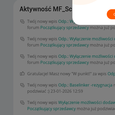
Aktywność MF_Scandy
Twój nowy wpis
Odp.: Wyłączenie możliwości 
forum
Początkujący sprzedawcy
można już po
Twój nowy wpis
Odp.: Wyłączenie możliwości 
forum
Początkujący sprzedawcy
można już po
Twój nowy wpis
Odp.: Wyłączenie możliwości 
forum
Początkujący sprzedawcy
można już po
Gratulacje! Masz nowy "W punkt!" za wpis
Odp
Twój nowy wpis
Odp.: Baselinker -rezygnacja
n
podziwiać :)
‎23-01-2026
12:59
Twój nowy wpis
Wyłączenie możliwości dodawa
Początkujący sprzedawcy
można już podziwiać