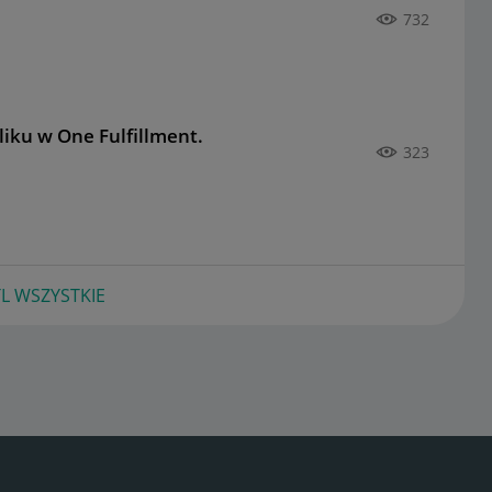
732
iku w One Fulfillment.
323
L WSZYSTKIE