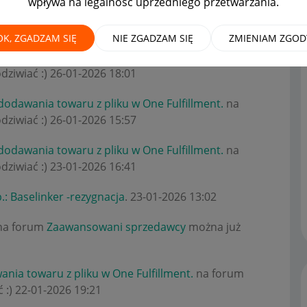
wpływa na legalność uprzedniego przetwarzania.
OK, ZGADZAM SIĘ
NIE ZGADZAM SIĘ
ZMIENIAM ZGOD
dodawania towaru z pliku w One Fulfillment.
na
dziwiać :)
‎26-01-2026
18:01
dodawania towaru z pliku w One Fulfillment.
na
dziwiać :)
‎26-01-2026
15:57
dodawania towaru z pliku w One Fulfillment.
na
dziwiać :)
‎23-01-2026
16:41
.: Baselinker -rezygnacja
.
‎23-01-2026
13:02
a forum
Zaawansowani sprzedawcy
można już
nia towaru z pliku w One Fulfillment.
na forum
 :)
‎22-01-2026
19:21