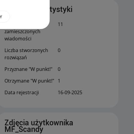
Publiczne statystyki
Y
Łączna liczba
11
zamieszczonych
wiadomości
Liczba stworzonych
0
rozwiązań
Przyznane "W punkt!"
0
Otrzymane "W punkt!"
1
Data rejestracji
‎16-09-2025
Zdjęcia użytkownika
MF_Scandy