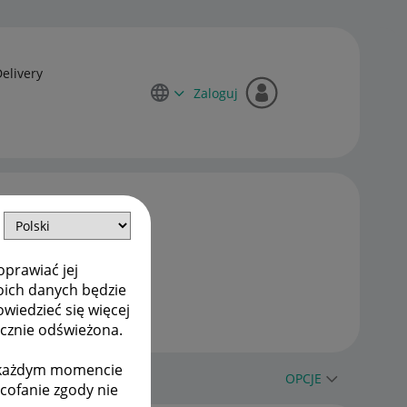
Delivery
Zaloguj
oprawiać jej
oich danych będzie
owiedzieć się więcej
ycznie odświeżona.
w każdym momencie
OPCJE
ycofanie zgody nie