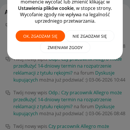
momencie wycofać lub zmienić klikając w
Ustawienia plików cookie
, w stopce strony.
Aktywność Client:80179342
Wycofanie zgody nie wpływa na legalność
uprzedniego przetwarzania.
Twój nowy wpis
Odp.: Czy pracownik Allegro może
przedłużyć 14-dniowy termin na rozpatrzenie
OK, ZGADZAM SIĘ
NIE ZGADZAM SIĘ
reklamacji z tytułu rękojmi?
na forum
Dyskusje
kupujących
można już podziwiać :)
‎03-06-2026
10:48
ZMIENIAM ZGODY
Twój nowy wpis
Odp.: Czy pracownik Allegro może
przedłużyć 14-dniowy termin na rozpatrzenie
reklamacji z tytułu rękojmi?
na forum
Dyskusje
kupujących
można już podziwiać :)
‎03-06-2026
10:44
Twój nowy wpis
Odp.: Czy pracownik Allegro może
przedłużyć 14-dniowy termin na rozpatrzenie
reklamacji z tytułu rękojmi?
na forum
Dyskusje
kupujących
można już podziwiać :)
‎03-06-2026
08:48
Twój nowy wpis
Czy pracownik Allegro może